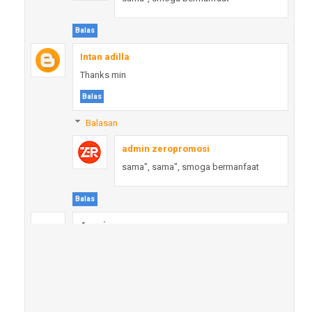
Balas
Intan adilla
Thanks min
Balas
Balasan
admin zeropromosi
sama", sama", smoga bermanfaat
Balas
Anonim
masyaallah berkah ramadhan 😍✨
Balas
Balasan