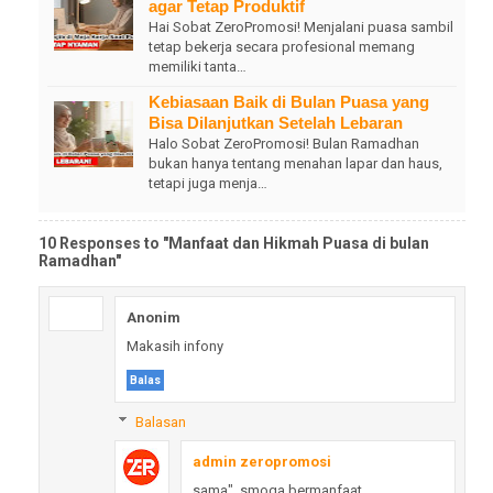
agar Tetap Produktif
Hai Sobat ZeroPromosi! Menjalani puasa sambil
tetap bekerja secara profesional memang
memiliki tanta…
Kebiasaan Baik di Bulan Puasa yang
Bisa Dilanjutkan Setelah Lebaran
Halo Sobat ZeroPromosi! Bulan Ramadhan
bukan hanya tentang menahan lapar dan haus,
tetapi juga menja…
10 Responses to "Manfaat dan Hikmah Puasa di bulan
Ramadhan"
Anonim
Makasih infony
Balas
Balasan
admin zeropromosi
sama", smoga bermanfaat