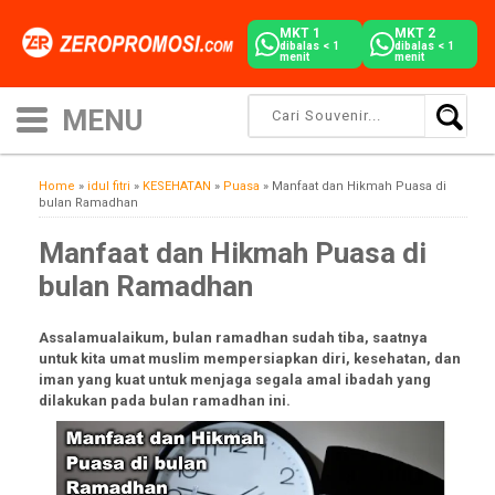
MKT 1
MKT 2
dibalas < 1
dibalas < 1
menit
menit
Home
»
idul fitri
»
KESEHATAN
»
Puasa
»
Manfaat dan Hikmah Puasa di
bulan Ramadhan
Manfaat dan Hikmah Puasa di
bulan Ramadhan
Assalamualaikum, bulan ramadhan sudah tiba, saatnya
untuk kita umat muslim mempersiapkan diri, kesehatan, dan
iman yang kuat untuk menjaga segala amal ibadah yang
dilakukan pada bulan ramadhan ini.