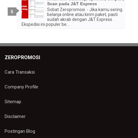
Scan pada J&T Express
Sobat Zeropromosi - Jika kamu sering
belanja online atau kirim paket, pasti
sudah akrab dengan J&T Express .
Ekspedisi ini populer be...
ZEROPROMOSI
Cara Transaksi
Company Profile
Sitemap
Disclaimer
Postingan Blog