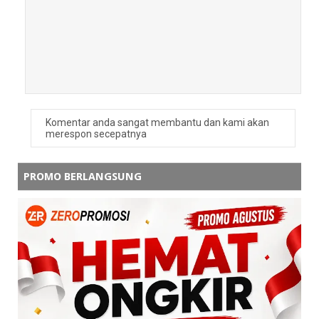
admin zeropromosi
smoga bermanfaat ya kak
Balas
Ditha
Makasih infonya
Komentar anda sangat membantu dan kami akan
Balas
merespon secepatnya
Balasan
PROMO BERLANGSUNG
admin zeropromosi
sama", smoga bermanfaat
Balas
putri
terimakasih kak
Balas