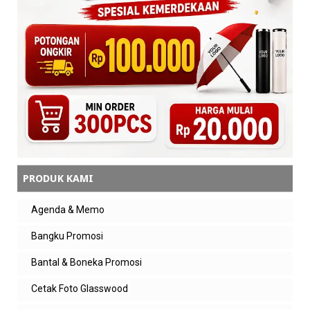
Balasan
admin zeropromosi
smoga bermanfaat ya
Balas
PRODUK KAMI
Agenda & Memo
Bangku Promosi
Bantal & Boneka Promosi
Cetak Foto Glasswood