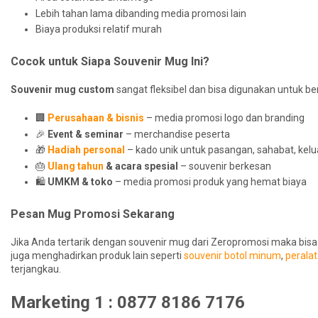
Lebih tahan lama dibanding media promosi lain
Biaya produksi relatif murah
Cocok untuk Siapa Souvenir Mug Ini?
Souvenir mug custom
sangat fleksibel dan bisa digunakan untuk b
🏢
Perusahaan & bisnis
– media promosi logo dan branding
🎉
Event & seminar
– merchandise peserta
🎁
Hadiah personal
– kado unik untuk pasangan, sahabat, kel
🎂
Ulang tahun
& acara spesial
– souvenir berkesan
🛍️
UMKM & toko
– media promosi produk yang hemat biaya
Pesan Mug Promosi Sekarang
Jika Anda tertarik dengan souvenir mug dari Zeropromosi maka bisa
juga menghadirkan produk lain seperti
souvenir botol minum
,
perala
terjangkau.
Marketing 1 : 0877 8186 7176