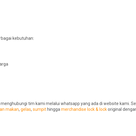
erbagai kebutuhan:
uarga
 menghubungi tim kami melalui whatsapp yang ada di website kami. Se
tan makan
,
gelas
,
sumpit
hingga
merchandise lock & lock
original denga