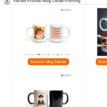
Varian Produk Mug Cetak Printing
Souvenir Mug Standar
Souv