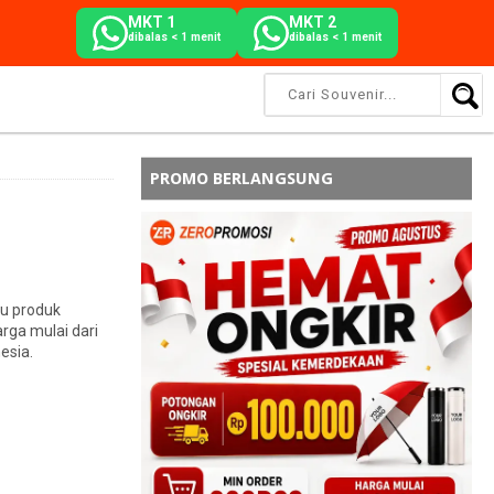
MKT 1
MKT 2
dibalas < 1 menit
dibalas < 1 menit
PROMO BERLANGSUNG
u produk
rga mulai dari
esia.