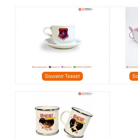
Souvenir Teaset
So