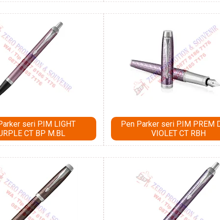
Parker seri P.IM LIGHT
Pen Parker seri P.IM PREM
URPLE CT BP M.BL
VIOLET CT RBH