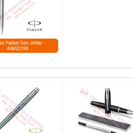
en Parker Seri Jotter -
44852399