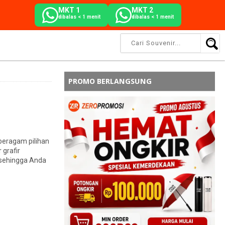
MKT 1
MKT 2
dibalas < 1 menit
dibalas < 1 menit
PROMO BERLANGSUNG
beragam pilihan
 grafir
 sehingga Anda