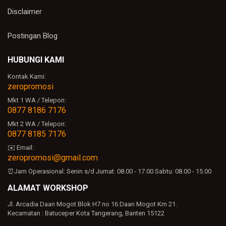
pelayanannya ramah, makasih min
Disclaimer
Balas
Postingan Blog
Balasan
HUBUNGI KAMI
admin zeropromosi
terima kasih pak sudah berlanganan
Kontak Kami:
souvenir gift set kepada kami
zeropromosi
zeropromosi
Mkt 1 WA / Telepon:
0877 8186 7176
Balas
Mkt 2 WA / Telepon:
0877 8185 7176
angga
packagingnya rapih min, saya puas
✉️ Email:
zeropromosi@gmail.com
Balas
⏰Jam Operasional:
Senin s/d Jumat: 08.00 - 17.00
Sabtu: 08.00 - 15.00
Balasan
ALAMAT WORKSHOP
admin zeropromosi
Jl. Arcadia Daan Mogot Blok H7 no 16 Daan Mogot Km 21.
terima kasih pak sudah berlanganan
Kecamatan : Batuceper Kota Tangerang, Banten 15122
souvenir gift set kepada kami