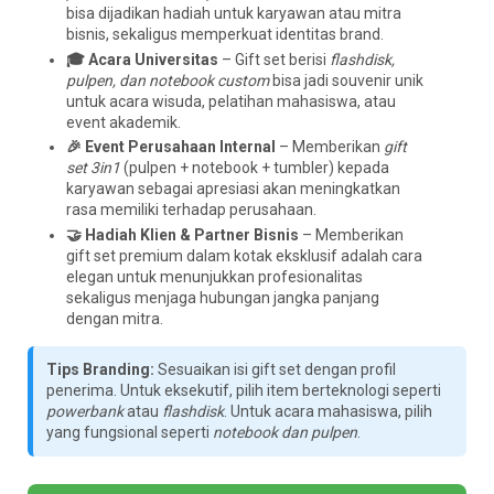
bisa dijadikan hadiah untuk karyawan atau mitra
bisnis, sekaligus memperkuat identitas brand.
🎓 Acara Universitas
– Gift set berisi
flashdisk,
pulpen, dan notebook custom
bisa jadi souvenir unik
untuk acara wisuda, pelatihan mahasiswa, atau
event akademik.
🎉 Event Perusahaan Internal
– Memberikan
gift
set 3in1
(pulpen + notebook + tumbler) kepada
karyawan sebagai apresiasi akan meningkatkan
rasa memiliki terhadap perusahaan.
🤝 Hadiah Klien & Partner Bisnis
– Memberikan
gift set premium dalam kotak eksklusif adalah cara
elegan untuk menunjukkan profesionalitas
sekaligus menjaga hubungan jangka panjang
dengan mitra.
Tips Branding:
Sesuaikan isi gift set dengan profil
penerima. Untuk eksekutif, pilih item berteknologi seperti
powerbank
atau
flashdisk
. Untuk acara mahasiswa, pilih
yang fungsional seperti
notebook dan pulpen
.