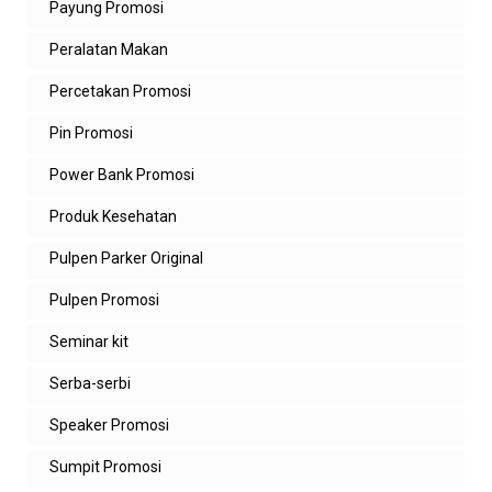
Payung Promosi
Balas
Peralatan Makan
agung
Tempat Bikin Giftset Custom, Tempat Bikin Souvenir
Percetakan Promosi
Gift Set, Gift Set Murah
Pin Promosi
Balas
Power Bank Promosi
Balasan
Produk Kesehatan
admin zeropromosi
ZeroPromosi adalah tempat bikin gift set
Pulpen Parker Original
custom & souvenir gift set murah yang
terpercaya. Pilihan lengkap, bisa custom
Pulpen Promosi
isi, dan harga langsung dari distributor
jadi lebih hemat 👍
Seminar kit
Balas
Serba-serbi
vendy
Speaker Promosi
ini yg saya cari
Sumpit Promosi
Balas