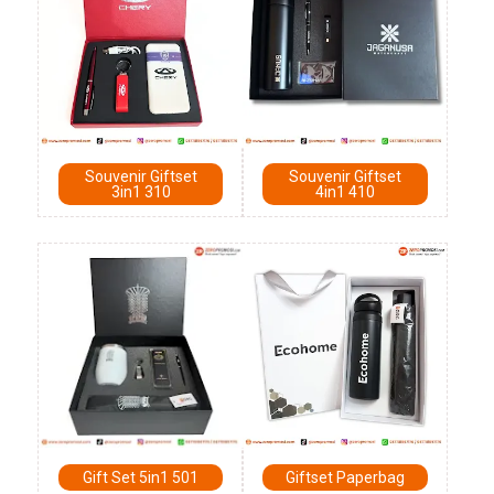
Souvenir Giftset
Souvenir Giftset
3in1 310
4in1 410
Gift Set 5in1 501
Giftset Paperbag