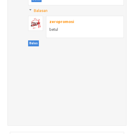
Balasan
zeropromosi
betul
Balas
one piece
Jual distributor gift set promosi ,gift set promosi
dengan harga murah
Balas
Balasan
admin zeropromosi
Betul kak 🙏 kami jual **gift set promosi
murah dan berkualitas** yang cocok
untuk souvenir kantor, event, maupun
hampers perusahaan. Isinya bisa
kombinasi beberapa produk dan