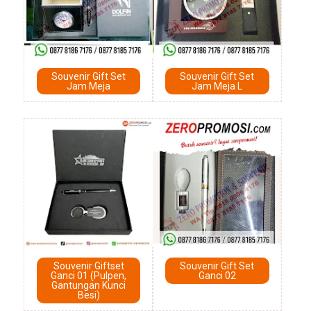
Souvenir Gift Set
Souvenir Gift Set
Jam Meja
Jam Meja L
Souvenir Giftset
Souvenir Gift Set
Ganci 01 (Pulpen,
Ganci 02
Gantungan Kunci
Besi)