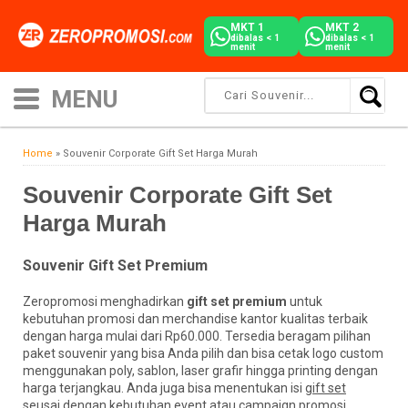
MKT 1
MKT 2
dibalas < 1
dibalas < 1
menit
menit
Home
»
Souvenir Corporate Gift Set Harga Murah
Souvenir Corporate Gift Set
Harga Murah
Souvenir Gift Set Premium
Zeropromosi menghadirkan
gift set premium
untuk
kebutuhan promosi dan merchandise kantor kualitas terbaik
dengan harga mulai dari Rp60.000. Tersedia beragam pilihan
paket souvenir yang bisa Anda pilih dan bisa cetak logo custom
menggunakan poly, sablon, laser grafir hingga printing dengan
harga terjangkau. Anda juga bisa menentukan isi
gift set
seusai dengan kebutuhan event atau campaign promosi