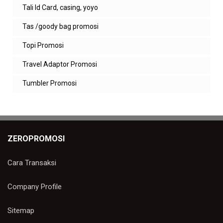
Tali Id Card, casing, yoyo
Balasan
Tas /goody bag promosi
zeropromosi
Topi Promosi
terima kasih akan kami emailkan
penawaran kami
Travel Adaptor Promosi
Balas
Tumbler Promosi
one piece
bagus dan lengkap souvenir gift setnya
Balas
ZEROPROMOSI
Balasan
zeropromosi
Cara Transaksi
mantap
Company Profile
Balas
Sitemap
one piece