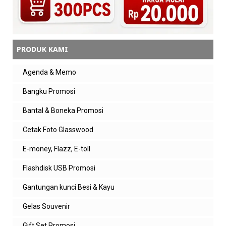
giftset promosi | distributor souvenir barang
promosi kantor
Balas
PRODUK KAMI
Balasan
admin zeropromosi
Agenda & Memo
Siap kak 👍 kami distributor **gift set
promosi custom logo** untuk kebutuhan
Bangku Promosi
souvenir kantor, merchandise, dan
hadiah relasi bisnis dengan harga grosir.
Bantal & Boneka Promosi
Cetak Foto Glasswood
Balas
E-money, Flazz, E-toll
admin jual
Jual Gift Set | Barang Promosi Perusahaan
Flashdisk USB Promosi
Berkualitas
Gantungan kunci Besi & Kayu
Balas
Gelas Souvenir
Balasan
Gift Set Promosi