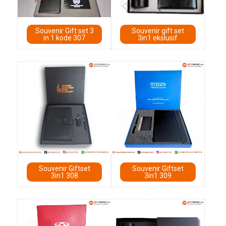
Souvenir Gift set 3
Souvenir gift set
in 1 kode 307
3in1 ekslusif
Souvenir Giftset
Souvenir Giftset
3in1 308
3in1 309