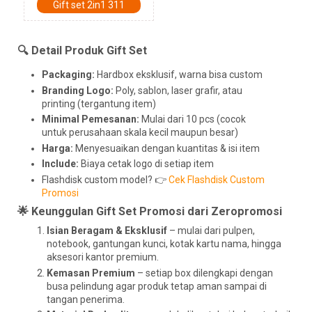
Gift set 2in1 311
🔍 Detail Produk Gift Set
Packaging:
Hardbox eksklusif, warna bisa custom
Branding Logo:
Poly, sablon, laser grafir, atau
printing (tergantung item)
Minimal Pemesanan:
Mulai dari 10 pcs (cocok
untuk perusahaan skala kecil maupun besar)
Harga:
Menyesuaikan dengan kuantitas & isi item
Include:
Biaya cetak logo di setiap item
Flashdisk custom model? 👉
Cek Flashdisk Custom
Promosi
🌟 Keunggulan Gift Set Promosi dari Zeropromosi
Isian Beragam & Eksklusif
– mulai dari pulpen,
notebook, gantungan kunci, kotak kartu nama, hingga
aksesori kantor premium.
Kemasan Premium
– setiap box dilengkapi dengan
busa pelindung agar produk tetap aman sampai di
tangan penerima.