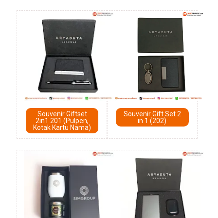
Souvenir Giftset
Souvenir Gift Set 2
2in1 201 (Pulpen,
in 1 (202)
Kotak Kartu Nama)