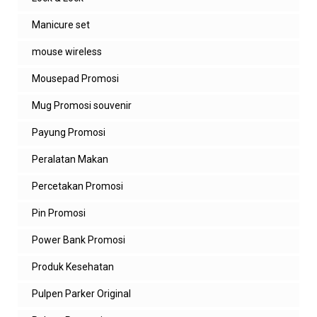
Balasan
Manicure set
admin zeropromosi
mouse wireless
ada pak. hanya saja harus beli dahulu
untuk harga sample beda
Mousepad Promosi
Balas
Mug Promosi souvenir
Unknown
Payung Promosi
bisa minta katalognya min ?
Peralatan Makan
Balas
Percetakan Promosi
Balasan
Pin Promosi
admin zeropromosi
bisa. ada alamat emailnya?
Power Bank Promosi
Produk Kesehatan
Balas
Pulpen Parker Original
123
boleh minta katalog ke