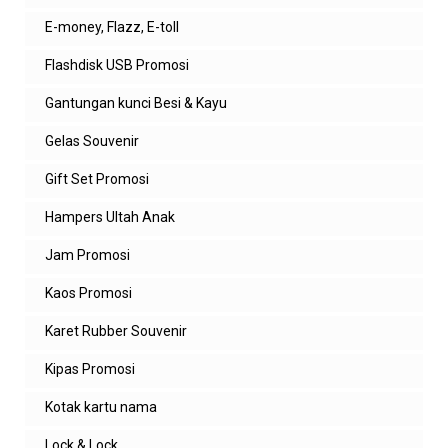
ada kak, garansi 1 tahun
E-money, Flazz, E-toll
Flashdisk USB Promosi
Balas
Gantungan kunci Besi & Kayu
agung
boleh minta katalognya ?
Gelas Souvenir
Balas
Gift Set Promosi
Balasan
Hampers Ultah Anak
admin zeropromosi
Jam Promosi
boleh pak, segera kami emailkan ya. ada
alaamt email?
Kaos Promosi
Karet Rubber Souvenir
Balas
vendy
Kipas Promosi
bisa liat sample nya ga ?
Kotak kartu nama
Balas
Lock & Lock