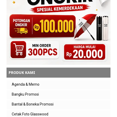
Balas
Balasan
admin zeropromosi
bisa ka
Balas
admin jual
dalam sekali pemesanan bisa gabung beberapa
model ?
Balas
PRODUK KAMI
amin
Agenda & Memo
ada garansinya min??
Bangku Promosi
Balas
Bantal & Boneka Promosi
Balasan
Cetak Foto Glasswood
admin zeropromosi