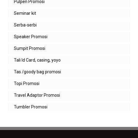
Pulpen Promosi
msolivia.santoso@gmail.com Thanks
Seminar kit
Balas
Serba-serbi
Balasan
Speaker Promosi
admin zeropromosi
baik akan kami kirimkan kak
Sumpit Promosi
Tali Id Card, casing, yoyo
Balas
Tas /goody bag promosi
Ainun_brpl
Bisa minta katalog kirim ke email
Topi Promosi
ainunbppl@gmail.com
Travel Adaptor Promosi
Balas
Balasan
Tumbler Promosi
admin zeropromosi
baik akan segera kami kirimkan