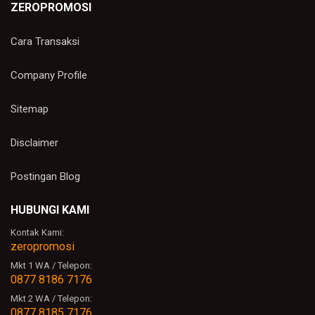
ZEROPROMOSI
Balas
Unknown
Cara Transaksi
boleh minta katalog untuk seluruh produk min..
email ke : benscorty@gmail.com
Company Profile
Balas
Sitemap
Balasan
admin zeropromosi
Disclaimer
baik akan segera kami emailkan
Postingan Blog
Balas
HUBUNGI KAMI
Ali Juang
Kontak Kami:
Boleh minta katalognya ? ali.juang@gmail.com
zeropromosi
Balas
Mkt 1 WA / Telepon:
0877 8186 7176
Balasan
Mkt 2 WA / Telepon:
admin zeropromosi
0877 8185 7176