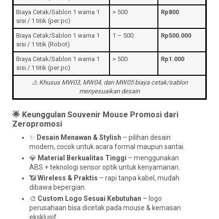
Biaya Cetak/Sablon 1 warna 1
> 500
Rp800
sisi / 1 titik (per pc)
Biaya Cetak/Sablon 1 warna 1
1 – 500
Rp500.000
sisi / 1 titik (Robot)
Biaya Cetak/Sablon 1 warna 1
> 500
Rp1.000
sisi / 1 titik (per pc)
⚠️ Khusus MW03, MW04, dan MW05 biaya cetak/sablon
menyesuaikan desain
🌟 Keunggulan Souvenir Mouse Promosi dari
Zeropromosi
✨
Desain Menawan & Stylish
– pilihan desain
modern, cocok untuk acara formal maupun santai.
💎
Material Berkualitas Tinggi
– menggunakan
ABS + teknologi sensor optik untuk kenyamanan.
📶
Wireless & Praktis
– rapi tanpa kabel, mudah
dibawa bepergian.
🎨
Custom Logo Sesuai Kebutuhan
– logo
perusahaan bisa dicetak pada mouse & kemasan
eksklusif.