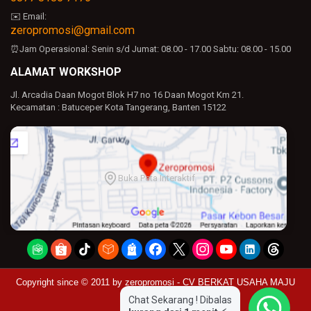
baik akan segera kami kirimkan
✉️ Email:
zeropromosi@gmail.com
Balas
⏰Jam Operasional:
Senin s/d Jumat: 08.00 - 17.00
Sabtu: 08.00 - 15.00
Anonim
ALAMAT WORKSHOP
Bagus bangt
Jl. Arcadia Daan Mogot Blok H7 no 16 Daan Mogot Km 21.
Kecamatan : Batuceper Kota Tangerang, Banten 15122
Balas
Balasan
admin zeropromosi
Buka Peta Interaktif
pastinya kak
Balas
alma
ka ada mouse ya silent click ga ?
Balas
Copyright since © 2011 by
zeropromosi - CV BERKAT USAHA MAJU
Chat Sekarang ! Dibalas
Balasan