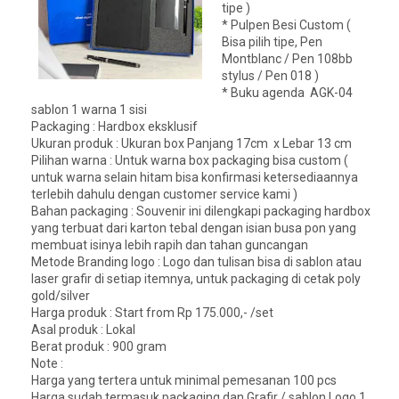
tipe )
* Pulpen Besi Custom (
Bisa pilih tipe, Pen
Montblanc / Pen 108bb
stylus / Pen 018 )
* Buku agenda AGK-04
sablon 1 warna 1 sisi
Packaging : Hardbox eksklusif
Ukuran produk : Ukuran box Panjang 17cm x Lebar 13 cm
Pilihan warna : Untuk warna box packaging bisa custom (
untuk warna selain hitam bisa konfirmasi ketersediaannya
terlebih dahulu dengan customer service kami )
Bahan packaging : Souvenir ini dilengkapi packaging hardbox
yang terbuat dari karton tebal dengan isian busa pon yang
membuat isinya lebih rapih dan tahan guncangan
Metode Branding logo : Logo dan tulisan bisa di sablon atau
laser grafir di setiap itemnya, untuk packaging di cetak poly
gold/silver
Harga produk : Start from Rp 175.000,- /set
Asal produk : Lokal
Berat produk : 900 gram
Note :
Harga yang tertera untuk minimal pemesanan 100 pcs
Harga sudah termasuk packaging dan Grafir / sablon Logo 1