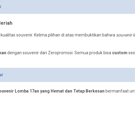
i
Meriah
kualitas souvenir. Kelima pilihan di atas membuktikan bahwa
souvenir 
akan
dengan souvenir dari Zeropromosi. Semua produk bisa
custom
ses
si
Souvenir Lomba 17an yang Hemat dan Tetap Berkesan
bermanfaat un