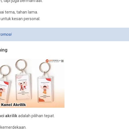
 tapi juga bermanfaat.
uai tema, tahan lama.
ntuk kesan personal.
romosi
hing
i akrilik
adalah pilihan tepat.
ma kemerdekaan.