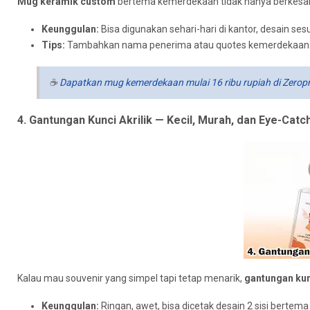
Mug keramik custom
bertema kemerdekaan tidak hanya berkesan,
Keunggulan:
Bisa digunakan sehari-hari di kantor, desain ses
Tips:
Tambahkan nama penerima atau quotes kemerdekaan u
☕
Dapatkan mug kemerdekaan mulai 16 ribu rupiah di Zerop
4. Gantungan Kunci Akrilik — Kecil, Murah, dan Eye-Catc
Kalau mau souvenir yang simpel tapi tetap menarik,
gantungan kunc
Keunggulan:
Ringan, awet, bisa dicetak desain 2 sisi berte