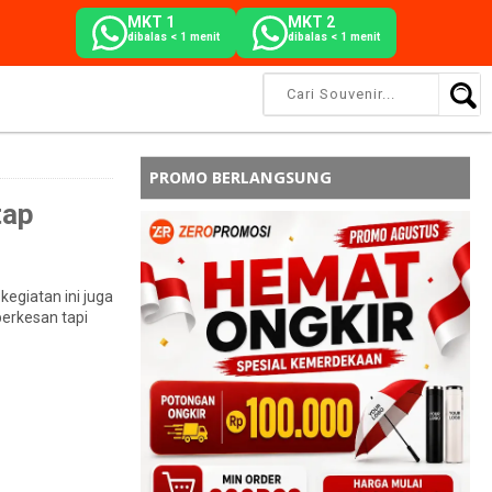
MKT 1
MKT 2
dibalas < 1 menit
dibalas < 1 menit
PROMO BERLANGSUNG
tap
 kegiatan ini juga
erkesan tapi