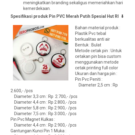
meningkatkan branding sekaligus memeriahkan hari
kemerdekaan.
Spesifikasi produk Pin PVC Merah Putih Spesial Hut RI ⬇
Bahan material produk :
Plastik Pvc tebal
berkualitas anti air
Bentuk : Bulat
Metode cetak pin : Untuk
cetakan pin bisa custom
menggunakan metode
cetak printing full color
Ukuran dan harga pin :
Pin Pvc Peniti :
Diameter 2,5 cm : Rp
2.600,- /pcs
Diameter 3,3 cm : Rp 2.700,- /pcs
Diameter 4,4 cm : Rp 2.800,- /pcs
Diameter 5,8 cm : Rp 2.900,- /pcs
Diameter 7,5 cm : Rp 3.000,- /pcs
Pin Pvc Magnet Kulkas :
Diameter 4,4 cm : Rp 2.900,- /pcs
Gantungan Kunci Pin 1 Muka :