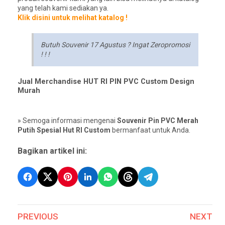
yang telah kami sediakan ya.
Klik disini untuk melihat katalog !
Butuh Souvenir 17 Agustus ? Ingat Zeropromosi
! ! !
Jual Merchandise HUT RI PIN PVC Custom Design
Murah
» Semoga informasi mengenai
Souvenir Pin PVC Merah
Putih Spesial Hut RI Custom
bermanfaat untuk Anda.
Bagikan artikel ini:
PREVIOUS
NEXT