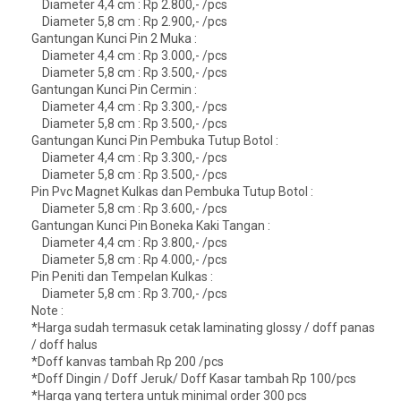
Diameter 4,4 cm : Rp 2.800,- /pcs
Diameter 5,8 cm : Rp 2.900,- /pcs
Gantungan Kunci Pin 2 Muka :
Diameter 4,4 cm : Rp 3.000,- /pcs
Diameter 5,8 cm : Rp 3.500,- /pcs
Gantungan Kunci Pin Cermin :
Diameter 4,4 cm : Rp 3.300,- /pcs
Diameter 5,8 cm : Rp 3.500,- /pcs
Gantungan Kunci Pin Pembuka Tutup Botol :
Diameter 4,4 cm : Rp 3.300,- /pcs
Diameter 5,8 cm : Rp 3.500,- /pcs
Pin Pvc Magnet Kulkas dan Pembuka Tutup Botol :
Diameter 5,8 cm : Rp 3.600,- /pcs
Gantungan Kunci Pin Boneka Kaki Tangan :
Diameter 4,4 cm : Rp 3.800,- /pcs
Diameter 5,8 cm : Rp 4.000,- /pcs
Pin Peniti dan Tempelan Kulkas :
Diameter 5,8 cm : Rp 3.700,- /pcs
Note :
*Harga sudah termasuk cetak laminating glossy / doff panas
/ doff halus
*Doff kanvas tambah Rp 200 /pcs
*Doff Dingin / Doff Jeruk/ Doff Kasar tambah Rp 100/pcs
*Harga yang tertera untuk minimal order 300 pcs