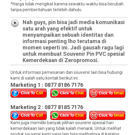
*Harga tidak mengikat karena sewaktu-waktu bisa berubah
tanpa pemberitahuan terlebih dahulu
Nah guys, pin bisa jadi media komunikasi
satu arah yang efektif untuk
menyampaikan sebuah identitas dan
informasi penting lho terutama di
momen seperti ini. Jadi gausah ragu lagi
untuk membuat Souvenir Pin PVC spesial
Kemerdekaan di Zeropromosi.
Untuk informasi pemesanan dan souvenir lain bisa hubungi
kami di salah satu kontak berikut ini :
Marketing 1 : 0877 8186 7176
Marketing 2 : 0877 8185 7176
Kami juga memiliki banyak pilihan souvenir spesial hari
kemerdekaan lain yang tidak kalah menarik. Untuk melihat
produk souvenir kami yang lain bisa melihatnya di katalog