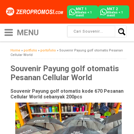
MKT 1
MKT 2
dibalas < 1
dibalas < 1
menit
menit
Home
»
portfolio
»
portofolio
»
Souvenir Payung golf otomatis Pesanan
Cellular World
Souvenir Payung golf otomatis
Pesanan Cellular World
Souvenir Payung golf otomatis kode 670 Pesanan
Cellular World sebanyak 200pcs