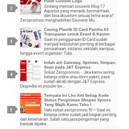
Putih Custom Logo
Sedang mencari souvenir Mug 17
Agustus yang menarik, bermanfaat,
dan bisa dicustom sesuai tema acara?
Zeropromosi menghadirkan Souvenir Mu...
Casing Plastik ID Card Panitia A3
Transparan untuk Event & Kantor
Saat ini penggunaan ID Card sudah
menjadi kebutuhan penting di berbagai
perusahaan, instansi, sekolah, kampus,
hingga event organizer. Tida...
Inilah arti Gateway, Sprinter, Simpan,
Scan pada J&T Express
Sobat Zeropromosi - Jika kamu sering
belanja online atau kirim paket, pasti
sudah akrab dengan J&T Express .
Ekspedisi ini populer be...
Ternyata Ini Lho Arti Setiap Kode
Status Pengiriman Shopee Xpress
Yang Wajib Kamu Tahu !
Halo sobat zeropromosi 👋 – Saat ini
belanja online sudah jadi bagian penting
dari keseharian. Salah satu jasa pengiriman yang
banyak dipaka...