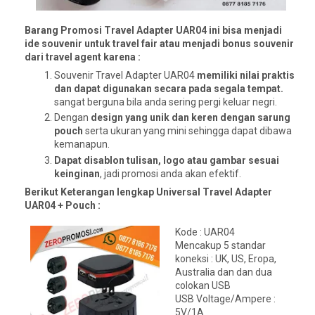
Barang Promosi Travel Adapter UAR04 ini bisa menjadi
ide souvenir untuk travel fair atau menjadi bonus souvenir
dari travel agent karena :
Souvenir Travel Adapter UAR04
memiliki nilai praktis
dan dapat digunakan secara pada segala tempat.
sangat berguna bila anda sering pergi keluar negri.
Dengan
design yang unik dan keren dengan sarung
pouch
serta ukuran yang mini sehingga dapat dibawa
kemanapun.
Dapat disablon tulisan, logo atau gambar sesuai
keinginan
, jadi promosi anda akan efektif.
Berikut Keterangan lengkap Universal Travel Adapter
UAR04 + Pouch :
Kode : UAR04
Mencakup 5 standar
koneksi : UK, US, Eropa,
Australia dan dan dua
colokan USB
USB Voltage/Ampere :
5V/1A