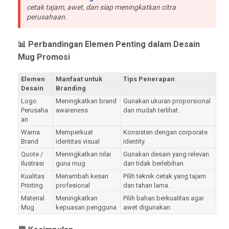
cetak tajam, awet, dan siap meningkatkan citra
perusahaan.
📊 Perbandingan Elemen Penting dalam Desain
Mug Promosi
Elemen
Manfaat untuk
Tips Penerapan
Desain
Branding
Logo
Meningkatkan brand
Gunakan ukuran proporsional
Perusaha
awareness
dan mudah terlihat.
an
Warna
Memperkuat
Konsisten dengan corporate
Brand
identitas visual
identity.
Quote /
Meningkatkan nilai
Gunakan desain yang relevan
Ilustrasi
guna mug
dan tidak berlebihan.
Kualitas
Menambah kesan
Pilih teknik cetak yang tajam
Printing
profesional
dan tahan lama.
Material
Meningkatkan
Pilih bahan berkualitas agar
Mug
kepuasan pengguna
awet digunakan.