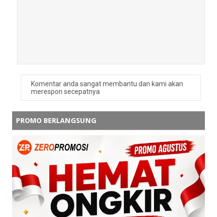
nani
nice ingfo
Balas
Balasan
admin zeropromosi
Makasih kak 😊 Senang artikelnya
Komentar anda sangat membantu dan kami akan
bermanfaat. Semoga informasi seputar
merespon secepatnya
mug promosi custom logo ini
membantu untuk kebutuhan souvenir
perusahaan.
PROMO BERLANGSUNG
Balas
Nani
Makasi infonya min
Balas
Balasan