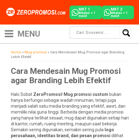
MKT 1
MKT 2
dibalas < 1
dibalas < 1
menit
menit
Home
»
Mug promosi
»
Cara Mendesain Mug Promosi agar Branding
Lebih Efektif
Cara Mendesain Mug Promosi
agar Branding Lebih Efektif
Halo Sobat
ZeroPromosi
!
Mug promosi custom
bukan
hanya berfungsi sebagai wadah minuman, tetapi juga
menjadi salah satu media branding yang efektif, awet, dan
memiliki nilai guna tinggi. Berbeda dengan media promosi
yang hanya terlihat sesaat, mug dapat digunakan setiap hari
di kantor, rumah, ruang meeting, maupun saat bekerja.
Semakin sering digunakan, semakin sering pula
logo
perusahaan, identitas brand, dan pesan promosi
dilihat