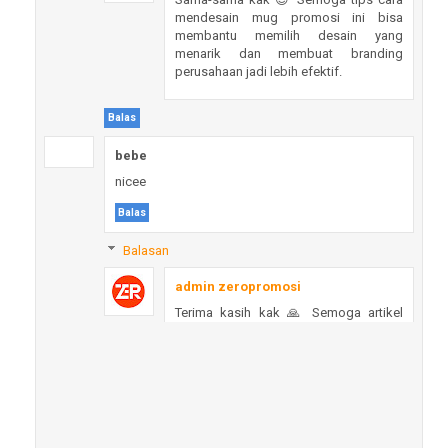
mendesain mug promosi ini bisa
membantu memilih desain yang
menarik dan membuat branding
perusahaan jadi lebih efektif.
Balas
bebe
nicee
Balas
Balasan
admin zeropromosi
Terima kasih kak 🙏 Semoga artikel
tentang desain mug promosi ini
bermanfaat dan bisa menjadi referensi
sebelum membuat mug custom logo.
Balas