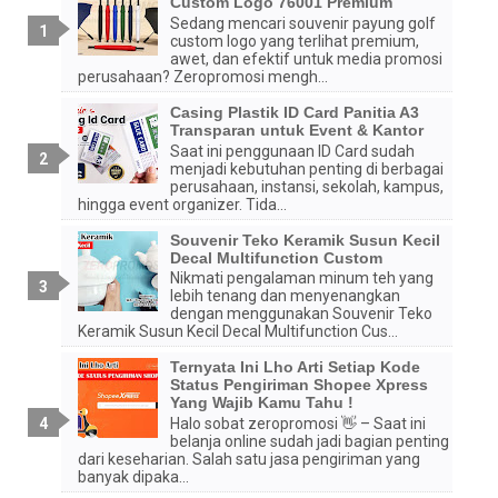
Custom Logo 76001 Premium
Sedang mencari souvenir payung golf
custom logo yang terlihat premium,
awet, dan efektif untuk media promosi
perusahaan? Zeropromosi mengh...
Casing Plastik ID Card Panitia A3
Transparan untuk Event & Kantor
Saat ini penggunaan ID Card sudah
menjadi kebutuhan penting di berbagai
perusahaan, instansi, sekolah, kampus,
hingga event organizer. Tida...
Souvenir Teko Keramik Susun Kecil
Decal Multifunction Custom
Nikmati pengalaman minum teh yang
lebih tenang dan menyenangkan
dengan menggunakan Souvenir Teko
Keramik Susun Kecil Decal Multifunction Cus...
Ternyata Ini Lho Arti Setiap Kode
Status Pengiriman Shopee Xpress
Yang Wajib Kamu Tahu !
Halo sobat zeropromosi 👋 – Saat ini
belanja online sudah jadi bagian penting
dari keseharian. Salah satu jasa pengiriman yang
banyak dipaka...