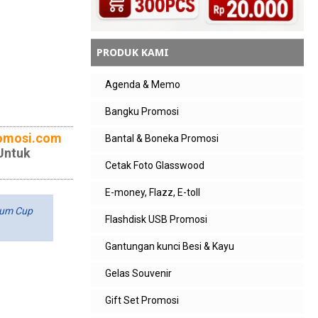
PRODUK KAMI
Agenda & Memo
Bangku Promosi
omosi.com
Bantal & Boneka Promosi
Untuk
Cetak Foto Glasswood
E-money, Flazz, E-toll
uum Cup
Flashdisk USB Promosi
Gantungan kunci Besi & Kayu
Gelas Souvenir
Gift Set Promosi