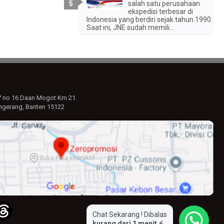
salah satu perusahaan
ekspedisi terbesar di
Indonesia yang berdiri sejak tahun 1990.
Saat ini, JNE sudah memili...
7 no 16 Daan Mogot Km 21.
ngerang, Banten 15122
Buka Peta Interaktif
Chat Sekarang ! Dibalas
kurang dari 1 menit ⚡