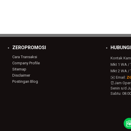
ZEROPROMOSI
HUBUNGI
Cara Transaksi
Kontak Kam
Company Profile
Mkt 1 WA / 
Sitemap
Mkt 2 WA / 
Disclaimer
z
✉️ Email:
Postingan Blog
⏰Jam Opera
Senin s/d Ju
Sabtu: 08.00