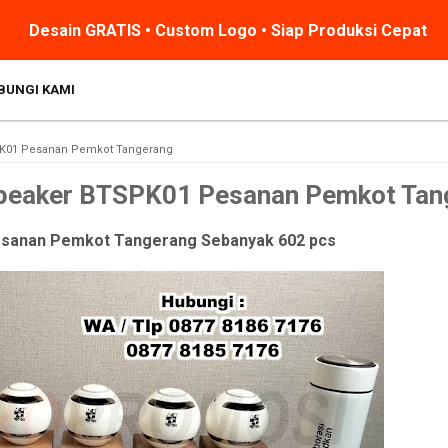
Desain GRATIS • Custom Logo • Siap Produksi Cepat
BUNGI KAMI
SPK01 Pesanan Pemkot Tangerang
 Speaker BTSPK01 Pesanan Pemkot Tan
esanan Pemkot Tangerang Sebanyak 602 pcs