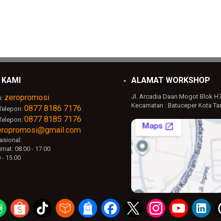
 KAMI
ALAMAT WORKSHOP
zeropromosi
Jl. Arcadia Daan Mogot Blok H
i:
Kecamatan : Batuceper Kota Ta
0877 8186 7176
Telepon:
0877 8185 7176
Telepon:
eropromosi@gmail.com
sional:
mat: 08.00 - 17.00
 - 15.00