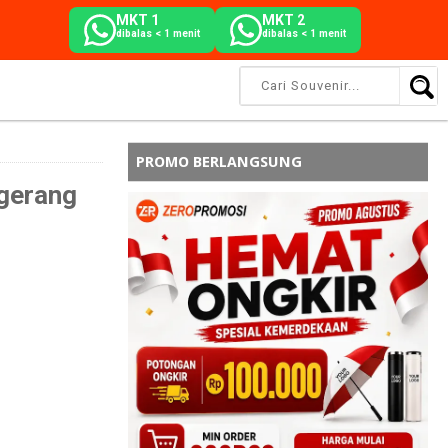
MKT 1
MKT 2
dibalas < 1 menit
dibalas < 1 menit
PROMO BERLANGSUNG
gerang