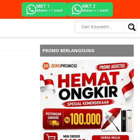
MKT 1
MKT 2
dibalas < 1 menit
dibalas < 1 menit
PROMO BERLANGSUNG