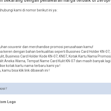
an sekarang dengan penawaran harga terbaik di zeropr
bungi kami di nomor berikut ini ya :
tuhan souvenir dan merchandise promosi perusahaan kamu!
ma keren dengan bahan berkualitas seperti Bussines Card Holder KN-07,
ulit, Business Card Holder Kode KN-07, KN07, Kotak Kartu Nama Promosi
it Aneka Warna, Tempat Name Card Kulit KN-07 dan masih banyak lagi.
e kotak kartu nama terbaru kami ya !
kamu bisa klik link dibawah ini !
osi !
stom Logo