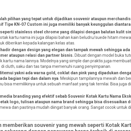
lah pilihan yang tepat untuk dijadikan souvenir ataupun merchandi
if Tipe KN-07 Custom ini juga memiliki banyak keunggulan diantara
eperti stainless steel chrome yang dilapisi dengan balutan kulit sin
tak kartu nama ini juga dilapisi bahan kain beludru/suede hitam mew
uk diberikan kepada kalangan kelas atas.
 hadir dengan design yang elegan dan tampak mewah sehingga ada 
er ataupun relasi dan partner bisnis.
Dibuat dengan model buka tutu
ak kartu nama lainnya. Modelnya yang simple dan praktis juga membuat
di cluth, saku dan tas tanpa memenuhi ruang penyimpanan.
 ditemui yakni ada warna gold, coklat dan pink yang dipadukan deng
ada bagian tepi dan dalam nya
. Meskipun tampilannya mewah dan ber
u bisa memilikinya untuk sebuah manfaat yang tak ternilai. Bisa juga 
ga media branding yang efektif sebab Souvenir Kotak Kartu Nama Eksk
cetak logo, tulisan ataupun nama brand sehingga bisa disesuaikan 
imewa dan pastinya mudah diingat banyak orang. Sangat cocok untuk d
dan memberikan souvenir yang mewah seperti Kotak Ka