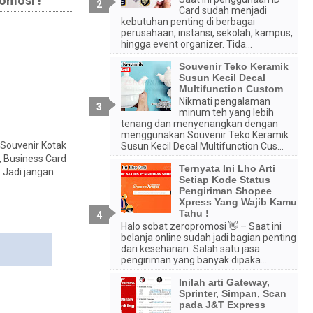
omosi !
Card sudah menjadi
kebutuhan penting di berbagai
perusahaan, instansi, sekolah, kampus,
hingga event organizer. Tida...
Souvenir Teko Keramik
Susun Kecil Decal
Multifunction Custom
Nikmati pengalaman
minum teh yang lebih
tenang dan menyenangkan dengan
menggunakan Souvenir Teko Keramik
 Souvenir Kotak
Susun Kecil Decal Multifunction Cus...
, Business Card
Ternyata Ini Lho Arti
 Jadi jangan
Setiap Kode Status
Pengiriman Shopee
Xpress Yang Wajib Kamu
Tahu !
Halo sobat zeropromosi 👋 – Saat ini
belanja online sudah jadi bagian penting
dari keseharian. Salah satu jasa
pengiriman yang banyak dipaka...
Inilah arti Gateway,
Sprinter, Simpan, Scan
pada J&T Express