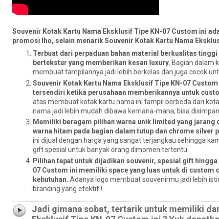
Souvenir Kotak Kartu Nama Eksklusif Tipe KN-07 Custom ini ada
promosi lho, selain menarik Souvenir Kotak Kartu Nama Eksklus
Terbuat dari perpaduan bahan material berkualitas tinggi s
bertekstur yang memberikan kesan luxury.
Bagian dalam ko
membuat tampilannya jadi lebih berkelas dan juga cocok unt
Souvenir Kotak Kartu Nama Eksklusif Tipe KN-07 Custom
tersendiri ketika perusahaan memberikannya untuk custom
atas membuat kotak kartu nama ini tampil berbeda dari kot
nama jadi lebih mudah dibawa kemana-mana, bisa disimpan 
Memiliki beragam pilihan warna unik limited yang jarang
warna hitam pada bagian dalam tutup dan chrome silver p
ini dijual dengan harga yang sangat terjangkau sehingga kam
gift spesial untuk banyak orang dimomen tertentu.
Pilihan tepat untuk dijadikan souvenir, spesial gift hing
07 Custom ini memiliki space yang luas untuk di custom 
kebutuhan.
Adanya logo membuat souvenirmu jadi lebih ist
branding yang efektif !
Jadi gimana sobat, tertarik untuk memiliki 