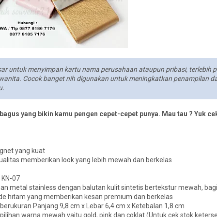
ar untuk menyimpan kartu nama perusahaan ataupun pribasi, terlebih pi
wanita. Cocok banget nih digunakan untuk meningkatkan penampilan da
u.
 bagus yang bikin kamu pengen cepet-cepet punya. Mau tau ? Yuk cek
gnet yang kuat
ualitas memberikan look yang lebih mewah dan berkelas
 KN-07
han metal stainless dengan balutan kulit sintetis bertekstur mewah, ba
uede hitam yang memberikan kesan premium dan berkelas
 berukuran Panjang 9,8 cm x Lebar 6,4 cm x Ketebalan 1,8 cm
3 pilihan warna mewah yaitu gold, pink dan coklat (Untuk cek stok keter