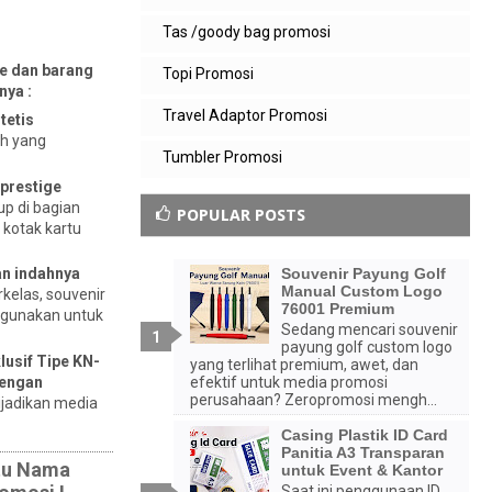
Tas /goody bag promosi
se dan barang
Topi Promosi
nya :
Travel Adaptor Promosi
tetis
ah yang
Tumbler Promosi
prestige
p di bagian
POPULAR POSTS
 kotak kartu
Souvenir Payung Golf
an indahnya
Manual Custom Logo
kelas, souvenir
76001 Premium
digunakan untuk
Sedang mencari souvenir
payung golf custom logo
lusif Tipe KN-
yang terlihat premium, awet, dan
dengan
efektif untuk media promosi
perusahaan? Zeropromosi mengh...
ijadikan media
Casing Plastik ID Card
Panitia A3 Transparan
rtu Nama
untuk Event & Kantor
Saat ini penggunaan ID