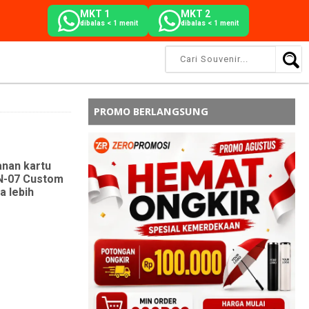
MKT 1
MKT 2
dibalas < 1 menit
dibalas < 1 menit
PROMO BERLANGSUNG
nan kartu
KN-07 Custom
 lebih