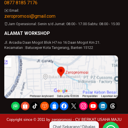
0877 8185 7176
✉️ Email:
zeropromosi@gmail.com
⏰Jam Operasional:
Senin s/d Jumat: 08.00 - 17.00
Sabtu: 08.00 - 15.00
ALAMAT WORKSHOP
Jl. Arcadia Daan Mogot Blok H7 no 16 Daan Mogot Km 21.
Kecamatan : Batuceper Kota Tangerang, Banten 15122
Buka Peta Interaktif
Copyright since © 2011 by
zeropromosi - CV BERKAT USAHA MAJU
Chat Sekarang ! Dibalas