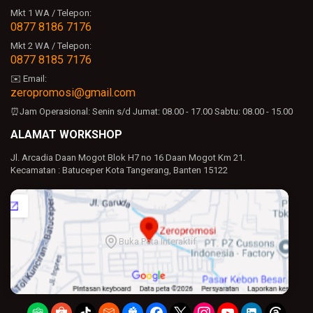
Mkt 1 WA / Telepon:
0877 8186 7176
Mkt 2 WA / Telepon:
0877 8185 7176
✉️ Email:
zeropromosi@gmail.com
⏰Jam Operasional:
Senin s/d Jumat: 08.00 - 17.00
Sabtu: 08.00 - 15.00
ALAMAT WORKSHOP
Jl. Arcadia Daan Mogot Blok H7 no 16 Daan Mogot Km 21.
Kecamatan : Batuceper Kota Tangerang, Banten 15122
Buka Peta Interaktif