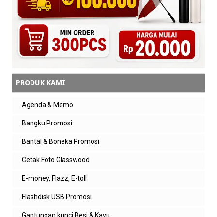
admin zeropromosi
Senang bisa membantu kak 🙏 semoga
info seputar kepuasan pelanggan
dalam bisnis ini bermanfaat untuk
strategi perusahaan ke depannya
Balas
PRODUK KAMI
Agenda & Memo
Bangku Promosi
Bantal & Boneka Promosi
Cetak Foto Glasswood
E-money, Flazz, E-toll
Flashdisk USB Promosi
Gantungan kunci Besi & Kayu