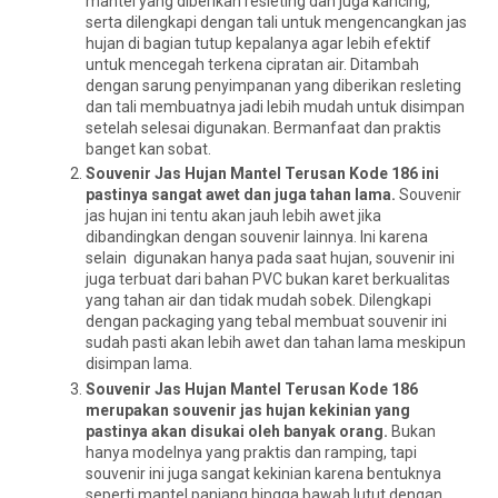
mantel yang diberikan resleting dan juga kancing,
serta dilengkapi dengan tali untuk mengencangkan jas
hujan di bagian tutup kepalanya agar lebih efektif
untuk mencegah terkena cipratan air. Ditambah
dengan sarung penyimpanan yang diberikan resleting
dan tali membuatnya jadi lebih mudah untuk disimpan
setelah selesai digunakan. Bermanfaat dan praktis
banget kan sobat.
Souvenir Jas Hujan Mantel Terusan Kode 186 ini
pastinya sangat awet dan juga tahan lama.
Souvenir
jas hujan ini tentu akan jauh lebih awet jika
dibandingkan dengan souvenir lainnya. Ini karena
selain digunakan hanya pada saat hujan, souvenir ini
juga terbuat dari bahan PVC bukan karet berkualitas
yang tahan air dan tidak mudah sobek. Dilengkapi
dengan packaging yang tebal membuat souvenir ini
sudah pasti akan lebih awet dan tahan lama meskipun
disimpan lama.
Souvenir Jas Hujan Mantel Terusan Kode 186
merupakan souvenir jas hujan kekinian yang
pastinya akan disukai oleh banyak orang.
Bukan
hanya modelnya yang praktis dan ramping, tapi
souvenir ini juga sangat kekinian karena bentuknya
seperti mantel panjang hingga bawah lutut dengan