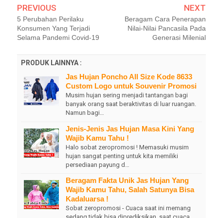
PREVIOUS
NEXT
5 Perubahan Perilaku
Beragam Cara Penerapan
Konsumen Yang Terjadi
Nilai-Nilai Pancasila Pada
Selama Pandemi Covid-19
Generasi Milenial
PRODUK LAINNYA :
Jas Hujan Poncho All Size Kode 8633
Custom Logo untuk Souvenir Promosi
Musim hujan sering menjadi tantangan bagi
banyak orang saat beraktivitas di luar ruangan.
Namun bagi…
Jenis-Jenis Jas Hujan Masa Kini Yang
Wajib Kamu Tahu !
Halo sobat zeropromosi ! Memasuki musim
hujan sangat penting untuk kita memiliki
persediaan payung d…
Beragam Fakta Unik Jas Hujan Yang
Wajib Kamu Tahu, Salah Satunya Bisa
Kadaluarsa !
Sobat zeropromosi - Cuaca saat ini memang
sedang tidak bisa diprediksikan, saat cuaca