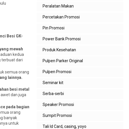
hulu
Peralatan Makan
Percetakan Promosi
Pin Promosi
nci Besi GK-
Power Bank Promosi
 yang mewah
Produk Kesehatan
erpaduan kedua
terbuat dari
Pulpen Parker Original
Pulpen Promosi
ntuk semua orang
ang lainnya.
Seminar kit
bahan besi metal
Serba-serbi
h awet dan juga
Speaker Promosi
ace pada bagian
emua orang
Sumpit Promosi
ng banyak
nnya untuk
Tali Id Card, casing, yoyo