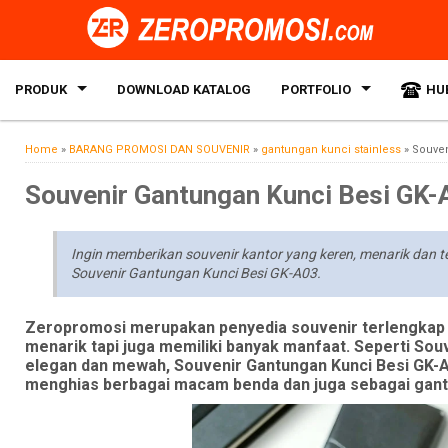
PRODUK
DOWNLOAD KATALOG
PORTFOLIO
HU
Home
»
BARANG PROMOSI DAN SOUVENIR
»
gantungan kunci stainless
»
Souven
Souvenir Gantungan Kunci Besi GK-
Ingin memberikan souvenir kantor yang keren, menarik dan
Souvenir Gantungan Kunci Besi GK-A03.
Zeropromosi merupakan penyedia souvenir terlengkap y
menarik tapi juga memiliki banyak manfaat. Seperti Sou
elegan dan mewah, Souvenir Gantungan Kunci Besi GK-A03
menghias berbagai macam benda dan juga sebagai gantu