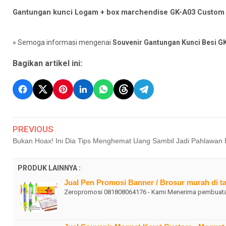
Gantungan kunci Logam + box marchendise GK-A03 Custom
» Semoga informasi mengenai
Souvenir Gantungan Kunci Besi G
Bagikan artikel ini:
PREVIOUS
Bukan Hoax! Ini Dia Tips Menghemat Uang Sambil Jadi Pahlawan 
PRODUK LAINNYA :
Jual Pen Promosi Banner / Brosur murah di t
Zeropromosi 081808064176 - Kami Menerima pembuatan 