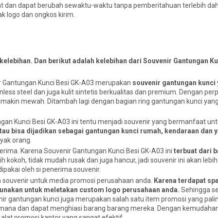
at dan dapat berubah sewaktu-waktu tanpa pemberitahuan terlebih da
k logo dan ongkos kirim.
elebihan. Dan berikut adalah kelebihan dari Souvenir Gantungan Ku
ir Gantungan Kunci Besi GK-A03 merupakan
souvenir gantungan kunci
inless steel dan juga kulit sintetis berkualitas dan premium. Dengan p
emakin mewah. Ditambah lagi dengan bagian ring gantungan kunci yang 
ngan Kunci Besi GK-A03 ini tentu menjadi souvenir yang bermanfaat u
au bisa dijadikan sebagai gantungan kunci rumah, kendaraan dan y
nyak orang.
erima. Karena Souvenir Gantungan Kunci Besi GK-A03 ini
terbuat dari 
bih kokoh, tidak mudah rusak dan juga hancur, jadi souvenir ini akan lebi
ipakai oleh si penerima souvenir.
an souvenir untuk media promosi perusahaan anda.
Karena terdapat sp
igunakan untuk meletakan custom logo perusahaan anda.
Sehingga s
ir gantungan kunci juga merupakan salah satu item promosi yang pali
mana dan dapat menghiasi barang barang mereka. Dengan kemudaha
lat promosi kantor yang sangat efektif.