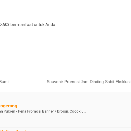
K-A03
bermanfaat untuk Anda.
Bumi!
Souvenir Promosi Jam Dinding Sabit Eksklus
angerang
Pulpen - Pena Promosi Banner / brosur. Cocok u…