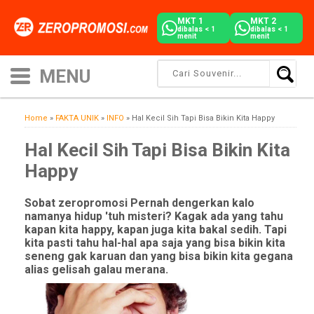
MKT 1
MKT 2
dibalas < 1
dibalas < 1
menit
menit
Home
»
FAKTA UNIK
»
INFO
»
Hal Kecil Sih Tapi Bisa Bikin Kita Happy
Hal Kecil Sih Tapi Bisa Bikin Kita
Happy
Sobat zeropromosi Pernah dengerkan kalo
namanya hidup 'tuh misteri? Kagak ada yang tahu
kapan kita happy, kapan juga kita bakal sedih. Tapi
kita pasti tahu hal-hal apa saja yang bisa bikin kita
seneng gak karuan dan yang bisa bikin kita gegana
alias gelisah galau merana.