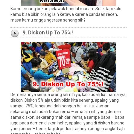
Kamu emang bukan pelawak handal macam Sule, tapi kalo
kamu bisa bikin orang lain ketawa karena candaan receh,
masa kamu engga ngerasa seneng sih?
9. Diskon Up To 75%!
Demenannya semua orang sih nih ya, kalo udah liat namanya
diskon. Diskon 5% aja udah bikin kita seneng, apalagi yang
sampai 75%, langsung dah pengen beli ini itu. Jaman
sekarang mah udah bukan ema – ema ajh nih yang demen
sama diskon, sekarang mah dari remaja sampe bapa – bapa
juga pada demen diskon hehe, apalagi yang di diskon barang
yang bener – bener lagi di perluin rasanya pengen angkut ajh