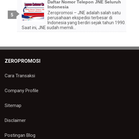
Daftar Nomor Telepon JNE Seluruh
Indonesia
Zeropromosi – JNE adalah salah satu
perusahaan ekspedisi terbesar di
Indonesia yang berdiri sejak tahun 1990.
Saat ini, JNE sudah memili...
ZEROPROMOSI
Cara Transaksi
Company Profile
Sitemap
Disclaimer
Postingan Blog