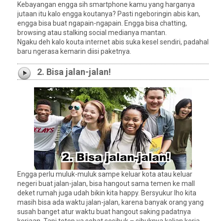
Kebayangan engga sih smartphone kamu yang harganya
jutaan itu kalo engga koutanya? Pasti ngeboringin abis kan,
engga bisa buat ngapain-ngapain. Engga bisa chatting,
browsing atau stalking social medianya mantan.
Ngaku deh kalo kouta internet abis suka kesel sendiri, padahal
baru ngerasa kemarin diisi paketnya.
2. Bisa jalan-jalan!
Engga perlu muluk-muluk sampe keluar kota atau keluar
negeri buat jalan-jalan, bisa hangout sama temen ke mall
deket rumah juga udah bikin kita happy. Bersyukur lho kita
masih bisa ada waktu jalan-jalan, karena banyak orang yang
susah banget atur waktu buat hangout saking padatnya
kerjaan. Tapi tetep ya sobat sesibuk – sibuknya kalian kerja,