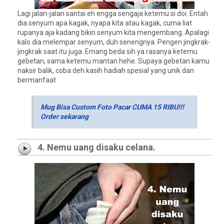
Lagi jalan-jalan santai eh engga sengaja ketemu si doi. Entah
dia senyum apa kagak, nyapa kita atau kagak, cuma liat
rupanya aja kadang bikin senyum kita mengembang. Apalagi
kalo dia melempar senyum, duh senengnya. Pengen jingkrak-
jingkrak saat itu juga. Emang beda sih ya rasanya ketemu
gebetan, sama ketemu mantan hehe. Supaya gebetan kamu
naksir balik, coba deh kasih hadiah spesial yang unik dan
bermanfaat
Mug Bisa Custom Foto Pacar CUMA 15 RIBU!!!
Order sekarang
4. Nemu uang disaku celana.