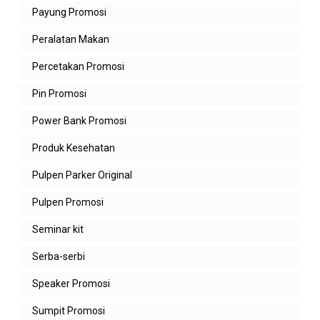
Anonim
Payung Promosi
selamat siang...
Peralatan Makan
Balas
Percetakan Promosi
Balasan
Pin Promosi
admin zeropromosi
Power Bank Promosi
siang, ada yg bisa dibantu?
Produk Kesehatan
Balas
Pulpen Parker Original
Pulpen Promosi
Seminar kit
Serba-serbi
Speaker Promosi
Sumpit Promosi