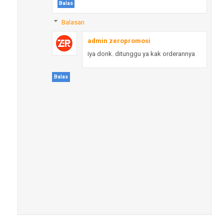
Balas
Balasan
admin zeropromosi
iya donk. ditunggu ya kak orderannya
Balas
Shaa'mirh
Bagus jamnya 😍
Balas
Balasan
admin zeropromosi
iya donk. ditunggu ya kak orderannya
Balas
Anonim