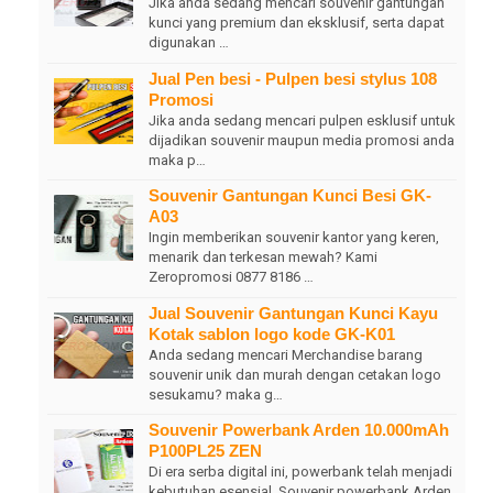
Jika anda sedang mencari souvenir gantungan
kunci yang premium dan eksklusif, serta dapat
digunakan …
Jual Pen besi - Pulpen besi stylus 108
Promosi
Jika anda sedang mencari pulpen esklusif untuk
dijadikan souvenir maupun media promosi anda
maka p…
Souvenir Gantungan Kunci Besi GK-
A03
Ingin memberikan souvenir kantor yang keren,
menarik dan terkesan mewah? Kami
Zeropromosi 0877 8186 …
Jual Souvenir Gantungan Kunci Kayu
Kotak sablon logo kode GK-K01
Anda sedang mencari Merchandise barang
souvenir unik dan murah dengan cetakan logo
sesukamu? maka g…
Souvenir Powerbank Arden 10.000mAh
P100PL25 ZEN
Di era serba digital ini, powerbank telah menjadi
kebutuhan esensial. Souvenir powerbank Arden