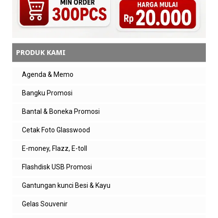
Balasan
admin zeropromosi
iya donk. ditunggu ya kak orderannya
PRODUK KAMI
Balas
Agenda & Memo
Anonim
bagus banget, sudah bisa sekalian cetak full
Bangku Promosi
colour
Bantal & Boneka Promosi
Balas
Cetak Foto Glasswood
Balasan
E-money, Flazz, E-toll
admin zeropromosi
iya donk. ditunggu ya kak orderannya
Flashdisk USB Promosi
Gantungan kunci Besi & Kayu
Balas
Gelas Souvenir
tony
keren jamnya. recommended