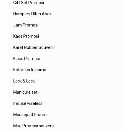
Gift Set Promosi
Balas
Hampers Ultah Anak
Balasan
Jam Promosi
admin zeropromosi
Kaos Promosi
sama2. ditunggu orderannya ya
Karet Rubber Souvenir
Balas
Kipas Promosi
Unknown
Kotak kartu nama
Hello, bisa dikirimkan pricelist jam dindingnya?
Lock & Lock
Balas
Balasan
Manicure set
admin zeropromosi
mouse wireless
bisa kak. minta alamat emailnya ya
Mousepad Promosi
Balas
Mug Promosi souvenir