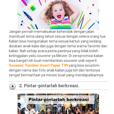
Jangan pernah memaksakan kehendak dengan jalan
membuat tema ulang tahun sesuai dengan selera orang tua.
Kalian bisa mengunakan tema sesuai kartun yang sedang
disukain anak kalia dan juga dengan tema warna favorite dari
kalian. Nah setiap acara pesta pastinya yang tidak boleh
ketinggalan yaitu souvenir ya Minzer. Di zeropromosi kalian
bisa banget nih buat memberikan souvenir unik seperti
Souvenir Tumbler Insert Paper T99
yang bisa sicustom
dengan nama dan foto anak kalian juga loh dan tentunya
sengat bermanfaat ya minzer buat yang mendapatkannya.
2. Pintar-pintarlah berkreasi.