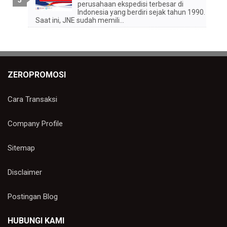
perusahaan ekspedisi terbesar di
Indonesia yang berdiri sejak tahun 1990.
Saat ini, JNE sudah memili...
ZEROPROMOSI
Cara Transaksi
Company Profile
Sitemap
Disclaimer
Postingan Blog
HUBUNGI KAMI