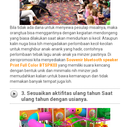
Bila tidak ada dana untuk menyewa pesulap misalnya, maka
orangtua bisa menggantinya dengan kegiatan mendongeng
yang biasa dilakukan saat akan menidurkan si kecil. Ataupun
kalin nuga bisa loh mengadakan perlombaan kecil-kecilan
untuk menghibur anak-anank yang hadir, contohnya
perlombaan tebak lagu anak-anak ya minzer pastinya. Di
zeropromosi kita menyediakan
Souvenir bluetooth speaker
Print Full Color BTSPK03
yang memiliki suara kencang
dengan bentuk unik dan minimalis nih minzer jadi
memudahkan kalian untuk bawa kemanapun dan tidak
memakan banyak tempat juga loh.
3. Sesuaikan aktifitas ulang tahun Saat
ulang tahun dengan usianya.