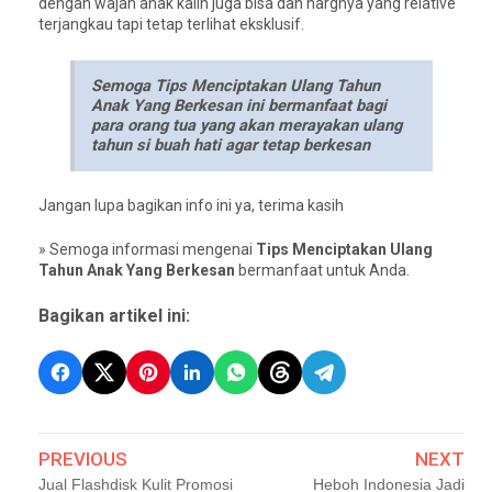
dengan wajah anak kalin juga bisa dan hargnya yang relative
terjangkau tapi tetap terlihat eksklusif.
Semoga Tips Menciptakan Ulang Tahun
Anak Yang Berkesan ini bermanfaat bagi
para orang tua yang akan merayakan ulang
tahun si buah hati agar tetap berkesan
Jangan lupa bagikan info ini ya, terima kasih
» Semoga informasi mengenai
Tips Menciptakan Ulang
Tahun Anak Yang Berkesan
bermanfaat untuk Anda.
Bagikan artikel ini:
PREVIOUS
NEXT
Jual Flashdisk Kulit Promosi
Heboh Indonesia Jadi