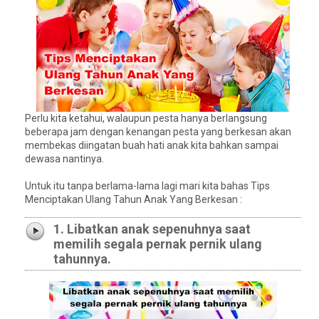
Perlu kita ketahui, walaupun pesta hanya berlangsung
beberapa jam dengan kenangan pesta yang berkesan akan
membekas diingatan buah hati anak kita bahkan sampai
dewasa nantinya.
Untuk itu tanpa berlama-lama lagi mari kita bahas Tips
Menciptakan Ulang Tahun Anak Yang Berkesan :
1. Libatkan anak sepenuhnya saat
memilih segala pernak pernik ulang
tahunnya.