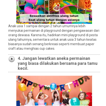
Anak usia 1 sampai dengan 2 tahun umumnya lebih
menyukai permainan di playground dengan pengawasan dari
orang dewasa. Karena itu, hadirkan mini playground di pesta
ulang tahunnya, sementara untuk anak usia 3 tahun keatas
biasanya sudah senang berkreasi seperti membuat paper
craft atau menghias cup cakes.
4. Jangan lewatkan aneka permainan
yang biasa dilakukan bersama para tamu
kecil.