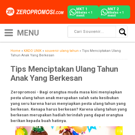
MKT 1
MKT 2
dibalas < 1
dibalas < 1
menit
menit
Home
»
KADO UNIK
»
souvenir ulang tahun
»
Tips Menciptakan Ulang
Tahun Anak Yang Berkesan
Tips Menciptakan Ulang Tahun
Anak Yang Berkesan
Zeropromosi - Bagi orangtua muda masa kini menyiapkan
pesta ulang tahun anak merupakan salah satu kesibukan
yang seru karena harus menyiapkan pesta ulang tahun yang
berkesan. Kenapa harus berkesan? Karena ulang tahun yang
berkesan merupakan hadiah terindah yang dapat orangtua
berikan kepada buah hatinya.