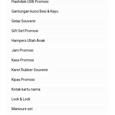
Balasan
Flashdisk USB Promosi
admin zeropromosi
Gantungan kunci Besi & Kayu
sama" kak, smoga bermanfaat
Gelas Souvenir
Balas
Gift Set Promosi
Ditha
Hampers Ultah Anak
Terimakasih sarannya
Jam Promosi
Balas
Kaos Promosi
Balasan
Karet Rubber Souvenir
admin zeropromosi
sama" kak
Kipas Promosi
Kotak kartu nama
Balas
Lock & Lock
Anonim
Wah makasih informasinya min
Manicure set