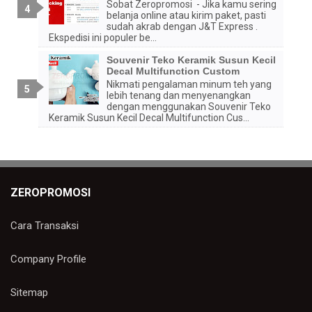
Sobat Zeropromosi - Jika kamu sering
belanja online atau kirim paket, pasti
sudah akrab dengan J&T Express .
Ekspedisi ini populer be...
Souvenir Teko Keramik Susun Kecil
Decal Multifunction Custom
Nikmati pengalaman minum teh yang
lebih tenang dan menyenangkan
dengan menggunakan Souvenir Teko
Keramik Susun Kecil Decal Multifunction Cus...
ZEROPROMOSI
Cara Transaksi
Company Profile
Sitemap