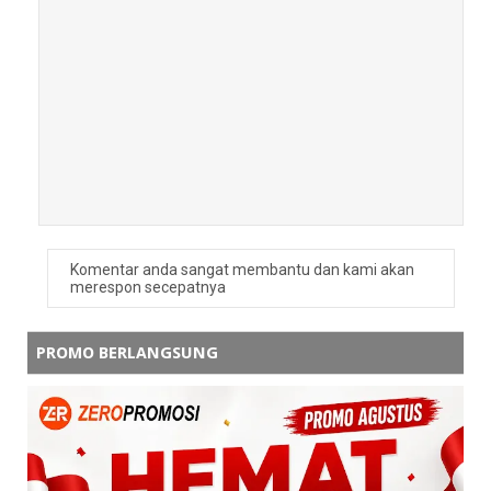
keren yaa, mau jugaa
Balas
Balasan
admin zeropromosi
silahkan hub kami untuk pemesanan ya
Balas
Maya Haling
Komentar anda sangat membantu dan kami akan
Usbny cakepp
merespon secepatnya
Balas
PROMO BERLANGSUNG
Balasan
admin zeropromosi
silahkan hub kami untuk pemesanan ya
Balas