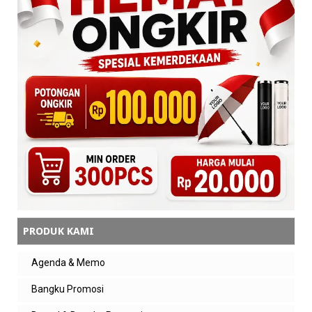
Anonim
Bagus fdnya
Balas
Balasan
admin zeropromosi
pastinya kak. silahkan hub kami untuk
pemesanan ya
Balas
Intan adilla
Real kapasitas ga ka?
PRODUK KAMI
Balas
Balasan
Agenda & Memo
admin zeropromosi
Bangku Promosi
smua fd kami pastinya real kapasitas.