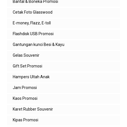
Bantal & Boneka Promosi
silahkan hub kami untuk pemesanan ya
Cetak Foto Glasswood
Balas
E-money, Flazz, E-toll
Anonim
Flashdisk USB Promosi
Keren flashdisk kulitnya sangat elegan
Balas
Gantungan kunci Besi & Kayu
Balasan
Gelas Souvenir
admin zeropromosi
Gift Set Promosi
iya kak. silahkan hub kami untuk
pemesanan ya
Hampers Ultah Anak
Jam Promosi
Balas
Kaos Promosi
Ditha
Di sini modelnya lengkapp
Karet Rubber Souvenir
Balas
Kipas Promosi
Balasan