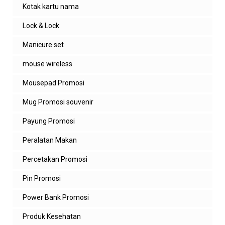
Kotak kartu nama
admin zeropromosi
Lock & Lock
pastinya kak, silahkan hub kami untuk
pemesanan ya
Manicure set
mouse wireless
Balas
Mousepad Promosi
Anonim
Flashdisk nya bisa custom logo ga ya ka?
Mug Promosi souvenir
Balas
Payung Promosi
Balasan
Peralatan Makan
admin zeropromosi
Percetakan Promosi
bisa kak. silahkan diorder
Pin Promosi
Balas
Power Bank Promosi
Produk Kesehatan