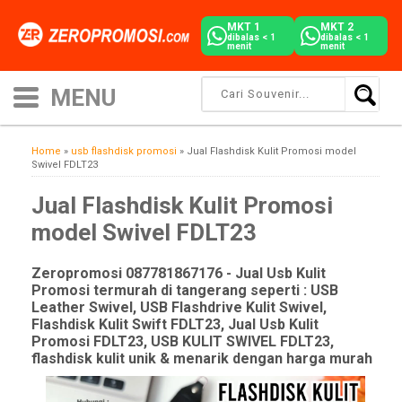
MKT 1
MKT 2
dibalas < 1
dibalas < 1
menit
menit
Home
»
usb flashdisk promosi
»
Jual Flashdisk Kulit Promosi model
Swivel FDLT23
Jual Flashdisk Kulit Promosi
model Swivel FDLT23
Zeropromosi 087781867176 - Jual Usb Kulit
Promosi termurah di tangerang seperti : USB
Leather Swivel, USB Flashdrive Kulit Swivel,
Flashdisk Kulit Swift FDLT23, Jual Usb Kulit
Promosi FDLT23, USB KULIT SWIVEL FDLT23,
flashdisk kulit unik & menarik dengan harga murah