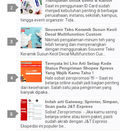
Transparan untuk Event & Kantor
Saat ini penggunaan ID Card sudah
menjadi kebutuhan penting di berbagai
perusahaan, instansi, sekolah, kampus,
hingga event organizer. Tida...
Souvenir Teko Keramik Susun Kecil
Decal Multifunction Custom
Nikmati pengalaman minum teh yang
lebih tenang dan menyenangkan
dengan menggunakan Souvenir Teko
Keramik Susun Kecil Decal Multifunction Cus...
Ternyata Ini Lho Arti Setiap Kode
Status Pengiriman Shopee Xpress
Yang Wajib Kamu Tahu !
Halo sobat zeropromosi 👋 – Saat ini
belanja online sudah jadi bagian penting
dari keseharian. Salah satu jasa pengiriman yang
banyak dipaka...
Inilah arti Gateway, Sprinter, Simpan,
Scan pada J&T Express
Sobat Zeropromosi - Jika kamu sering
belanja online atau kirim paket, pasti
sudah akrab dengan J&T Express .
Ekspedisi ini populer be...