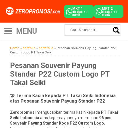
MKT 1
MKT 2
dibalas < 1
dibalas < 1
menit
menit
Home
»
portfolio
»
portofolio
»
Pesanan Souvenir Payung Standar P22
Custom Logo PT Takai Seiki
Pesanan Souvenir Payung
Standar P22 Custom Logo PT
Takai Seiki
🤝 Terima Kasih kepada PT Takai Seiki Indonesia
atas Pesanan Souvenir Payung Standar P22
Zeropromosi
mengucapkan terima kasih kepada
PT Takai
Seiki Indonesia
atas kepercayaannya memesan
96 pcs
Souvenir Payung Standar Kode P22 Custom Logo
.