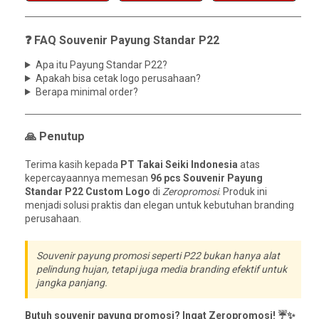
❓ FAQ Souvenir Payung Standar P22
Apa itu Payung Standar P22?
Apakah bisa cetak logo perusahaan?
Berapa minimal order?
🙏 Penutup
Terima kasih kepada
PT Takai Seiki Indonesia
atas
kepercayaannya memesan
96 pcs Souvenir Payung
Standar P22 Custom Logo
di
Zeropromosi
. Produk ini
menjadi solusi praktis dan elegan untuk kebutuhan branding
perusahaan.
Souvenir payung promosi seperti P22 bukan hanya alat
pelindung hujan, tetapi juga media branding efektif untuk
jangka panjang.
Butuh souvenir payung promosi? Ingat Zeropromosi! ☔✨