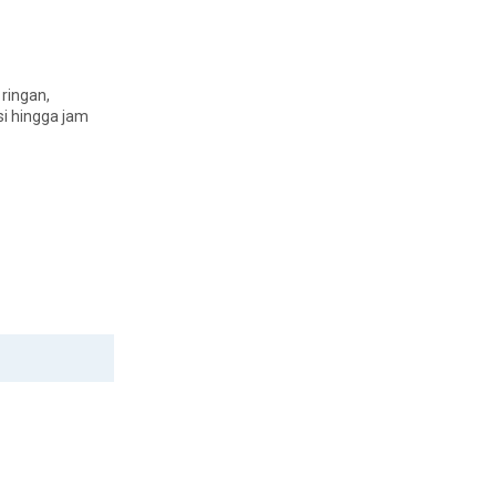
 ringan,
i hingga jam