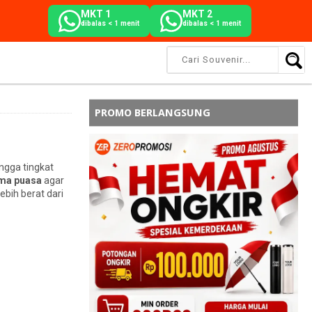
MKT 1
MKT 2
dibalas < 1 menit
dibalas < 1 menit
PROMO BERLANGSUNG
ngga tingkat
ama puasa
agar
ebih berat dari