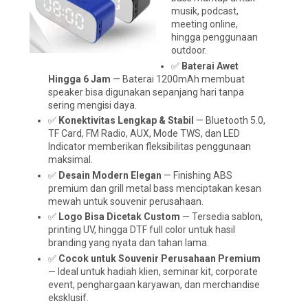
musik, podcast,
meeting online,
hingga penggunaan
outdoor.
✅
Baterai Awet
Hingga 6 Jam
— Baterai 1200mAh membuat
speaker bisa digunakan sepanjang hari tanpa
sering mengisi daya.
✅
Konektivitas Lengkap & Stabil
— Bluetooth 5.0,
TF Card, FM Radio, AUX, Mode TWS, dan LED
Indicator memberikan fleksibilitas penggunaan
maksimal.
✅
Desain Modern Elegan
— Finishing ABS
premium dan grill metal bass menciptakan kesan
mewah untuk souvenir perusahaan.
✅
Logo Bisa Dicetak Custom
— Tersedia sablon,
printing UV, hingga DTF full color untuk hasil
branding yang nyata dan tahan lama.
✅
Cocok untuk Souvenir Perusahaan Premium
— Ideal untuk hadiah klien, seminar kit, corporate
event, penghargaan karyawan, dan merchandise
eksklusif.