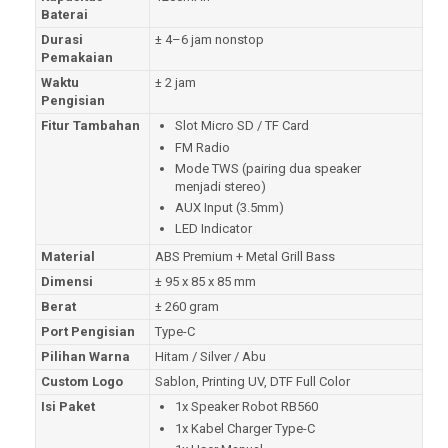
Baterai
Durasi
± 4–6 jam nonstop
Pemakaian
Waktu
± 2 jam
Pengisian
Fitur Tambahan
Slot Micro SD / TF Card
FM Radio
Mode TWS (pairing dua speaker
menjadi stereo)
AUX Input (3.5mm)
LED Indicator
Material
ABS Premium + Metal Grill Bass
Dimensi
± 95 x 85 x 85 mm
Berat
± 260 gram
Port Pengisian
Type-C
Pilihan Warna
Hitam / Silver / Abu
Custom Logo
Sablon, Printing UV, DTF Full Color
Isi Paket
1x Speaker Robot RB560
1x Kabel Charger Type-C