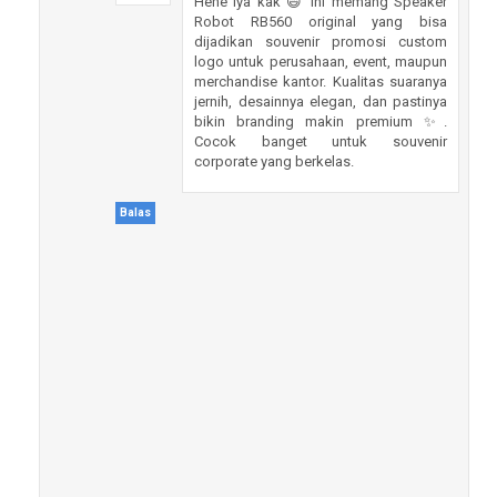
Hehe iya kak 😄 ini memang Speaker
Robot RB560 original yang bisa
dijadikan souvenir promosi custom
logo untuk perusahaan, event, maupun
merchandise kantor. Kualitas suaranya
jernih, desainnya elegan, dan pastinya
bikin branding makin premium ✨.
Cocok banget untuk souvenir
corporate yang berkelas.
Balas