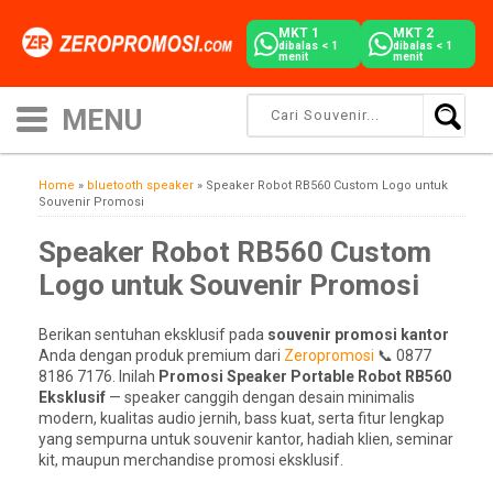
MKT 1
MKT 2
dibalas < 1
dibalas < 1
menit
menit
Home
»
bluetooth speaker
»
Speaker Robot RB560 Custom Logo untuk
Souvenir Promosi
Speaker Robot RB560 Custom
Logo untuk Souvenir Promosi
Berikan sentuhan eksklusif pada
souvenir promosi kantor
Anda dengan produk premium dari
Zeropromosi
📞 0877
8186 7176. Inilah
Promosi Speaker Portable Robot RB560
Eksklusif
— speaker canggih dengan desain minimalis
modern, kualitas audio jernih, bass kuat, serta fitur lengkap
yang sempurna untuk souvenir kantor, hadiah klien, seminar
kit, maupun merchandise promosi eksklusif.