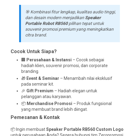
🎯 Kombinasi fitur lengkap, kualitas audio tinggi,
dan desain modern menjadikan
Speaker
Portable Robot RB560
pilihan tepat untuk
souvenir promosi premium
yang meningkatkan
citra brand.
Cocok Untuk Siapa?
🏢
Perusahaan & Instansi
– Cocok sebagai
hadiah klien, souvenir promosi, dan corporate
branding.
🎁
Event & Seminar
– Menambah nilai eksklusif
pada seminar kit.
🎉
Gift Premium
– Hadiah elegan untuk
pelanggan atau karyawan.
📦
Merchandise Promosi
– Produk fungsional
yang membuat brand lebih diingat.
Pemesanan & Kontak
📦 Ingin membuat
Speaker Portable RB560 Custom Logo
untuk perusahaan Anda? Segera hubungi tim Zeropromosi