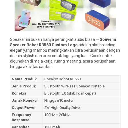
Speaker ini bukan hanya perangkat audio biasa —
Souvenir
Speaker Robot RB560 Custom Logo
adalah alat branding
elegan yang mampu meningkatkan citra perusahaan dengan
desain stylish dan area cetak logo yang luas. Cocok untuk
digunakan di meja kerja, ruang meeting, acara perusahaan,
hingga aktivitas santai.
Nama Produk
Speaker Robot RB560
Jenis Produk
Bluetooth Wireless Speaker Portable
Koneksi
Bluetooth 5.0 (stabil dan cepat)
Jarak Koneksi
Hingga ±10 meter
Output Power
5W High-Quality Driver
Frequency
100Hz – 20kHz
Response
Kapasitas
1200mAh