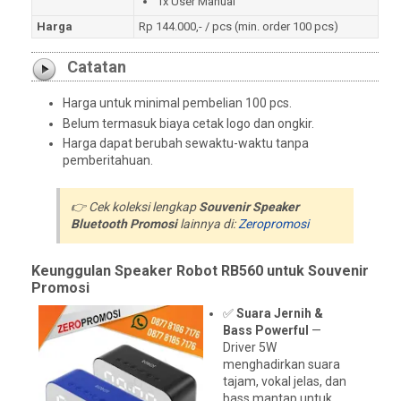
1x User Manual
Harga
Rp 144.000,- / pcs (min. order 100 pcs)
Catatan
Harga untuk minimal pembelian 100 pcs.
Belum termasuk biaya cetak logo dan ongkir.
Harga dapat berubah sewaktu-waktu tanpa
pemberitahuan.
👉 Cek koleksi lengkap
Souvenir Speaker
Bluetooth Promosi
lainnya di:
Zeropromosi
Keunggulan Speaker Robot RB560 untuk Souvenir
Promosi
✅
Suara Jernih &
Bass Powerful
—
Driver 5W
menghadirkan suara
tajam, vokal jelas, dan
bass mantap untuk