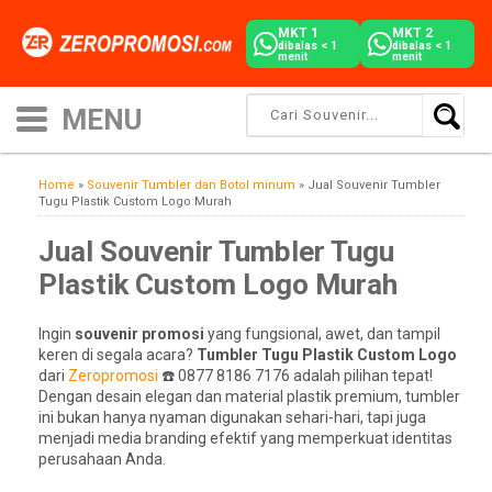
MKT 1
MKT 2
dibalas < 1
dibalas < 1
menit
menit
Home
»
Souvenir Tumbler dan Botol minum
»
Jual Souvenir Tumbler
Tugu Plastik Custom Logo Murah
Jual Souvenir Tumbler Tugu
Plastik Custom Logo Murah
Ingin
souvenir promosi
yang fungsional, awet, dan tampil
keren di segala acara?
Tumbler Tugu Plastik Custom Logo
dari
Zeropromosi
☎️ 0877 8186 7176 adalah pilihan tepat!
Dengan desain elegan dan material plastik premium, tumbler
ini bukan hanya nyaman digunakan sehari-hari, tapi juga
menjadi media branding efektif yang memperkuat identitas
perusahaan Anda.