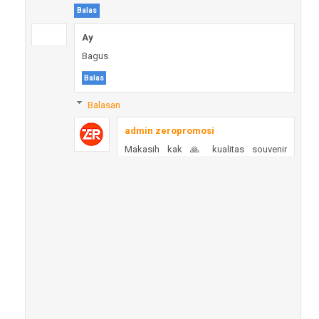
Balas
Ay
Bagus
Balas
Balasan
admin zeropromosi
Makasih kak 🙏 kualitas souvenir
tumbler plastik custom murah ini
memang jadi favorit karena desain
simpel, awet, dan bisa cetak logo full
color.
Balas