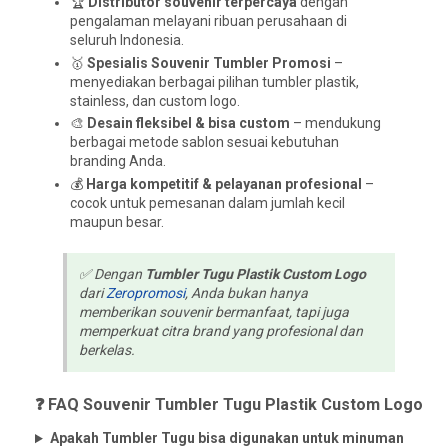
🏆
Distributor souvenir terpercaya
dengan
pengalaman melayani ribuan perusahaan di
seluruh Indonesia.
🥇
Spesialis Souvenir Tumbler Promosi
–
menyediakan berbagai pilihan tumbler plastik,
stainless, dan custom logo.
🎨
Desain fleksibel & bisa custom
– mendukung
berbagai metode sablon sesuai kebutuhan
branding Anda.
💰
Harga kompetitif & pelayanan profesional
–
cocok untuk pemesanan dalam jumlah kecil
maupun besar.
✅ Dengan
Tumbler Tugu Plastik Custom Logo
dari
Zeropromosi
, Anda bukan hanya
memberikan souvenir bermanfaat, tapi juga
memperkuat citra brand yang profesional dan
berkelas.
❓ FAQ Souvenir Tumbler Tugu Plastik Custom Logo
Apakah Tumbler Tugu bisa digunakan untuk minuman