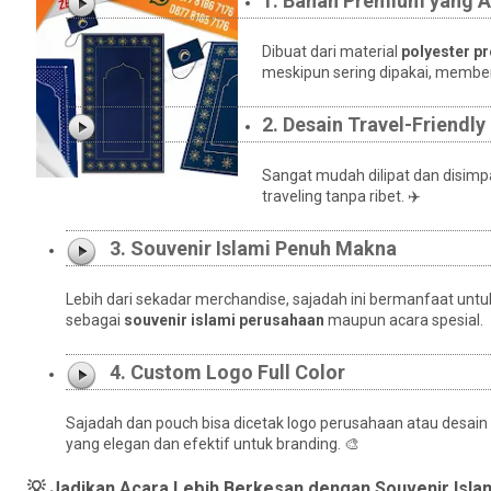
1. Bahan Premium yang 
Dibuat dari material
polyester p
meskipun sering dipakai, memberi
2. Desain Travel-Friendly
Sangat mudah dilipat dan disimpa
traveling tanpa ribet. ✈️
3. Souvenir Islami Penuh Makna
Lebih dari sekadar merchandise, sajadah ini bermanfaat unt
sebagai
souvenir islami perusahaan
maupun acara spesial.
4. Custom Logo Full Color
Sajadah dan pouch bisa dicetak logo perusahaan atau desain
yang elegan dan efektif untuk branding. 🎨
💡 Jadikan Acara Lebih Berkesan dengan Souvenir Isl