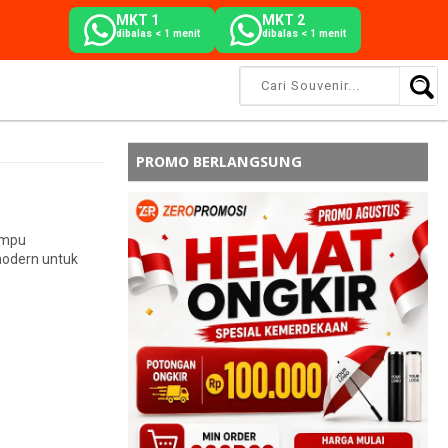
MKT 1
MKT 2
dibalas < 1 menit
dibalas < 1 menit
PROMO BERLANGSUNG
ampu
 modern untuk