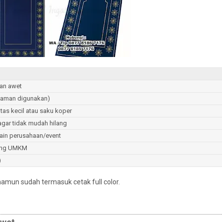
dan awet
nyaman digunakan)
tas kecil atau saku koper
 agar tidak mudah hilang
esain perusahaan/event
kung UMKM
)
amun sudah termasuk cetak full color.