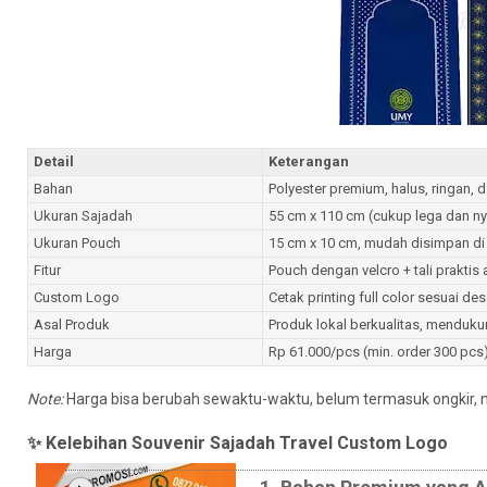
Detail
Keterangan
Bahan
Polyester premium, halus, ringan, 
Ukuran Sajadah
55 cm x 110 cm (cukup lega dan 
Ukuran Pouch
15 cm x 10 cm, mudah disimpan di 
Fitur
Pouch dengan velcro + tali praktis
Custom Logo
Cetak printing full color sesuai d
Asal Produk
Produk lokal berkualitas, mendu
Harga
Rp 61.000/pcs (min. order 300 pcs
Note:
Harga bisa berubah sewaktu-waktu, belum termasuk ongkir, n
✨ Kelebihan Souvenir Sajadah Travel Custom Logo