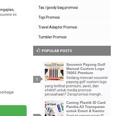
Tas /goody bag promosi
ngajian,
ouvenir ini
Topi Promosi
Travel Adaptor Promosi
Tumbler Promosi
POPULAR POSTS
Souvenir Payung Golf
Manual Custom Logo
76001 Premium
Sedang mencari souvenir
payung golf custom logo
yang terlihat premium, awet, dan
efektif untuk media promosi
 berbagai
perusahaan? Zeropromosi mengh...
Casing Plastik ID Card
Panitia A3 Transparan
untuk Event & Kantor
Saat ini penggunaan ID