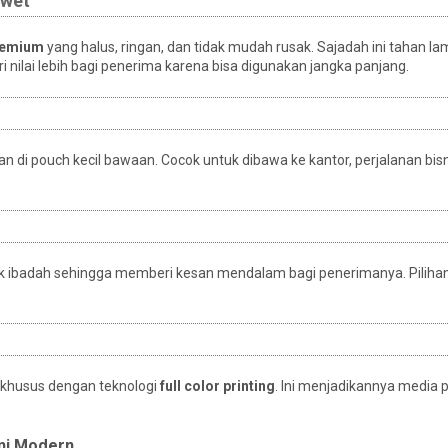
Awet
remium
yang halus, ringan, dan tidak mudah rusak. Sajadah ini tahan l
 nilai lebih bagi penerima karena bisa digunakan jangka panjang.
n di pouch kecil bawaan. Cocok untuk dibawa ke kantor, perjalanan bisn
uk ibadah sehingga memberi kesan mendalam bagi penerimanya. Pilihan
 khusus dengan teknologi
full color printing
. Ini menjadikannya media 
ami Modern