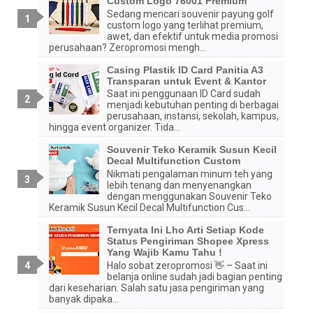
Custom Logo 76001 Premium
Sedang mencari souvenir payung golf
custom logo yang terlihat premium,
awet, dan efektif untuk media promosi
perusahaan? Zeropromosi mengh...
Casing Plastik ID Card Panitia A3
Transparan untuk Event & Kantor
Saat ini penggunaan ID Card sudah
menjadi kebutuhan penting di berbagai
perusahaan, instansi, sekolah, kampus,
hingga event organizer. Tida...
Souvenir Teko Keramik Susun Kecil
Decal Multifunction Custom
Nikmati pengalaman minum teh yang
lebih tenang dan menyenangkan
dengan menggunakan Souvenir Teko
Keramik Susun Kecil Decal Multifunction Cus...
Ternyata Ini Lho Arti Setiap Kode
Status Pengiriman Shopee Xpress
Yang Wajib Kamu Tahu !
Halo sobat zeropromosi 👋 – Saat ini
belanja online sudah jadi bagian penting
dari keseharian. Salah satu jasa pengiriman yang
banyak dipaka...