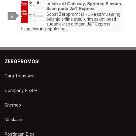
Inilah arti Gateway, Sprinter, Simpan,
Scan pada J&T Express
Sobat Zeropromosi - Jika kamu sering
belanja online atau kirim paket, pasti
sudah akrab dengan J&T Express .
Ekspedisi ini populer be...
ZEROPROMOSI
Cara Transaksi
Company Profile
Sitemap
Disclaimer
Postingan Blog