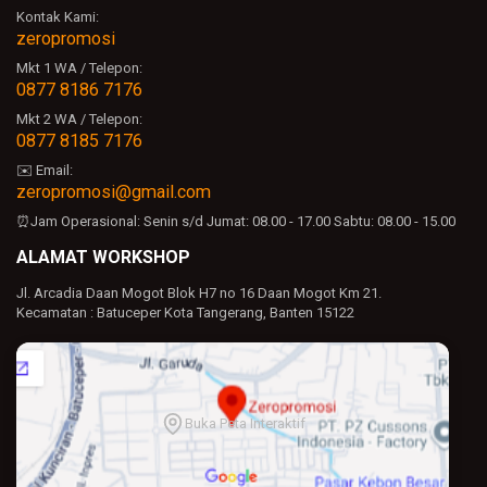
Kontak Kami:
zeropromosi
Mkt 1 WA / Telepon:
0877 8186 7176
Mkt 2 WA / Telepon:
0877 8185 7176
✉️ Email:
zeropromosi@gmail.com
⏰Jam Operasional:
Senin s/d Jumat: 08.00 - 17.00
Sabtu: 08.00 - 15.00
ALAMAT WORKSHOP
Jl. Arcadia Daan Mogot Blok H7 no 16 Daan Mogot Km 21.
Kecamatan : Batuceper Kota Tangerang, Banten 15122
Buka Peta Interaktif