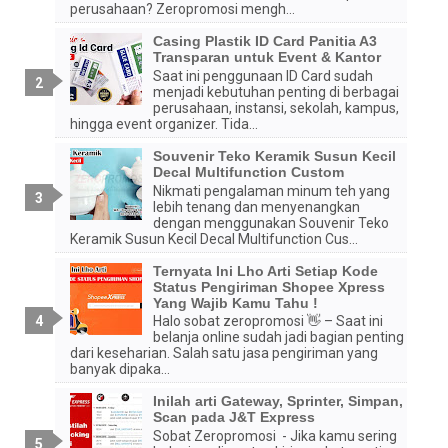
perusahaan? Zeropromosi mengh...
Casing Plastik ID Card Panitia A3
Transparan untuk Event & Kantor
Saat ini penggunaan ID Card sudah
menjadi kebutuhan penting di berbagai
perusahaan, instansi, sekolah, kampus,
hingga event organizer. Tida...
Souvenir Teko Keramik Susun Kecil
Decal Multifunction Custom
Nikmati pengalaman minum teh yang
lebih tenang dan menyenangkan
dengan menggunakan Souvenir Teko
Keramik Susun Kecil Decal Multifunction Cus...
Ternyata Ini Lho Arti Setiap Kode
Status Pengiriman Shopee Xpress
Yang Wajib Kamu Tahu !
Halo sobat zeropromosi 👋 – Saat ini
belanja online sudah jadi bagian penting
dari keseharian. Salah satu jasa pengiriman yang
banyak dipaka...
Inilah arti Gateway, Sprinter, Simpan,
Scan pada J&T Express
Sobat Zeropromosi - Jika kamu sering