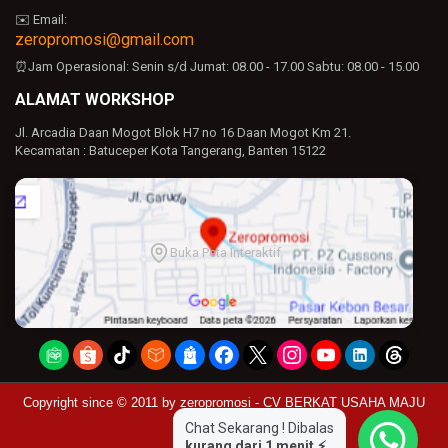
✉️ Email:
zeropromosi@gmail.com
⏰Jam Operasional:
Senin s/d Jumat: 08.00 - 17.00
Sabtu: 08.00 - 15.00
ALAMAT WORKSHOP
Jl. Arcadia Daan Mogot Blok H7 no 16 Daan Mogot Km 21.
Kecamatan : Batuceper Kota Tangerang, Banten 15122
Buka Peta Interaktif
Copyright since © 2011 by
zeropromosi - CV BERKAT USAHA MAJU
Chat Sekarang ! Dibalas
kurang dari 1 menit ⚡