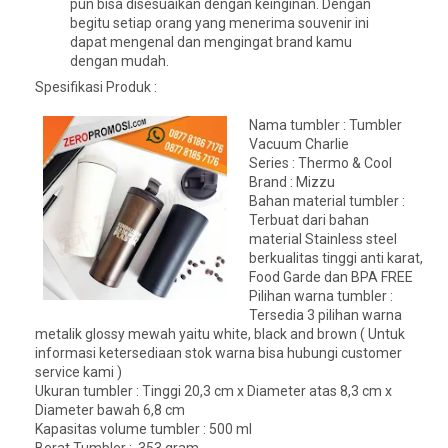
pun bisa disesuaikan dengan keinginan. Dengan
begitu setiap orang yang menerima souvenir ini
dapat mengenal dan mengingat brand kamu
dengan mudah.
Spesifikasi Produk :
Nama tumbler : Tumbler
Vacuum Charlie
Series : Thermo & Cool
Brand : Mizzu
Bahan material tumbler :
Terbuat dari bahan
material Stainless steel
berkualitas tinggi anti karat,
Food Garde dan BPA FREE
Pilihan warna tumbler :
Tersedia 3 pilihan warna
metalik glossy mewah yaitu white, black and brown ( Untuk
informasi ketersediaan stok warna bisa hubungi customer
service kami )
Ukuran tumbler : Tinggi 20,3 cm x Diameter atas 8,3 cm x
Diameter bawah 6,8 cm
Kapasitas volume tumbler : 500 ml
Berat Tumbler : 353 gram