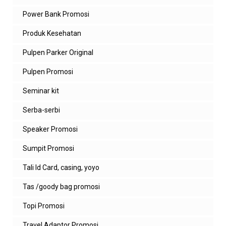
fijay
Power Bank Promosi
Nasi liwet ayamm paling saya suka....
Produk Kesehatan
Balas
Pulpen Parker Original
Balasan
Pulpen Promosi
admin zeropromosi
mantap bang
Seminar kit
Balas
Serba-serbi
agus
Speaker Promosi
pelajaran baru. makasi min
Sumpit Promosi
Balas
Tali Id Card, casing, yoyo
Balasan
Tas /goody bag promosi
admin zeropromosi
Topi Promosi
sama2 kak
Travel Adaptor Promosi