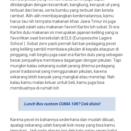
dihidangkan dengan kecambah, kangkung, kerupuk uli yang
terbuat dari beras, serta bumbu yang terbuat dari ketela
rambat. Alih-alih membayangkan kenikmatannya, kamu
harus tau nih ternyata makanan khas Jawa Timur ini juga
menjadi salah satu makanan favorit Kartini loh sobat. Di era
Kartini dulu makanan ini merupakan jajanan keliling yang ia
favoritkan saat bersekolah di ELS (Europeesche Lagere
School ). Sobat zero pasti pernah liat kan pedagang pecel
yang keliling sambil membawa pikulan di kepala ataupun di
pinggang, nah begitu juga saat era Kartini dulu yang sebagian
besar penjualnya membawa dagangan dengan pikulan. Tapi
mungkin kalau sekarang sudah jarang ditemui pedagang
pecel tradisional yang menggunakan pikulan, karena
sekarang lebih banyak yang mangkal atau menetap. Nah
kalau kamu malas keluar untuk beli, kamu juga bisa
membuatnya di rumah loh
Lunch Box custom CUMA 10K? Cek disini!
Karena pecel ini bahannya sederhana dan mudah dibuat,
apalagi sekarang udah banyak kok resep yang bisa kamu
temukan. Jadi gada alasan lagi deh kalo gatau resep haha.