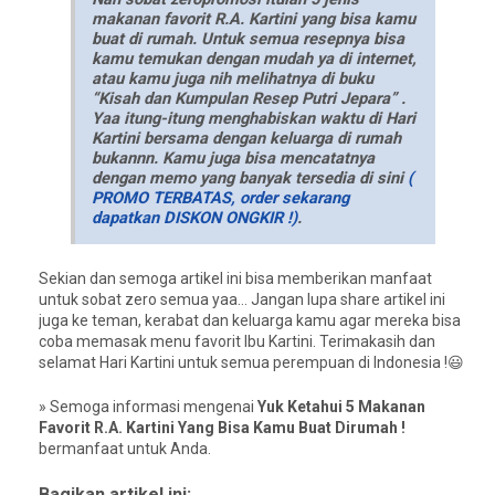
makanan favorit R.A. Kartini yang bisa kamu
buat di rumah. Untuk semua resepnya bisa
kamu temukan dengan mudah ya di internet,
atau kamu juga nih melihatnya di buku
“Kisah dan Kumpulan Resep Putri Jepara” .
Yaa itung-itung menghabiskan waktu di Hari
Kartini bersama dengan keluarga di rumah
bukannn. Kamu juga bisa mencatatnya
dengan memo yang banyak tersedia di sini
(
PROMO TERBATAS, order sekarang
dapatkan DISKON ONGKIR !)
.
Sekian dan semoga artikel ini bisa memberikan manfaat
untuk sobat zero semua yaa… Jangan lupa share artikel ini
juga ke teman, kerabat dan keluarga kamu agar mereka bisa
coba memasak menu favorit Ibu Kartini. Terimakasih dan
selamat Hari Kartini untuk semua perempuan di Indonesia !😃
» Semoga informasi mengenai
Yuk Ketahui 5 Makanan
Favorit R.A. Kartini Yang Bisa Kamu Buat Dirumah !
bermanfaat untuk Anda.
Bagikan artikel ini: