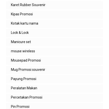
Karet Rubber Souvenir
Balas
Kipas Promosi
Balasan
Kotak kartu nama
admin zeropromosi
wow mantap kak
Lock & Lock
Manicure set
Balas
mouse wireless
Ditha
Nasi liwet ga ada tanding, no debat.
Mousepad Promosi
Balas
Mug Promosi souvenir
Balasan
Payung Promosi
admin zeropromosi
Peralatan Makan
wkkk mari kita berdebat kak
Percetakan Promosi
Balas
Pin Promosi