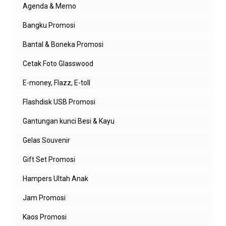
amin
Agenda & Memo
Nasi liwet emang best banget, apalagi buat
sarapan
Bangku Promosi
Balas
Bantal & Boneka Promosi
Balasan
Cetak Foto Glasswood
admin zeropromosi
E-money, Flazz, E-toll
mantap
Flashdisk USB Promosi
Balas
Gantungan kunci Besi & Kayu
Anonim
Gelas Souvenir
Patut dicoba nihh masakan khas Nusantara nya ,
thks referensinya
Gift Set Promosi
Balas
Hampers Ultah Anak
Hesti
Jam Promosi
Terimakasih mih saya akan mencoba menu" nya,
Kaos Promosi
kebetulan suami saya suka makanan pecel daun
🥰