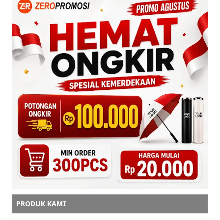
sip
Balas
Shaa'mirh
Wah makanannya enak-enak keliatannya 😁
Balas
Balasan
admin zeropromosi
iya donk
Balas
Anonim
wahh cocok untuk variasi menu baru , biar ga
bosen , terimakasih
Balas
PRODUK KAMI