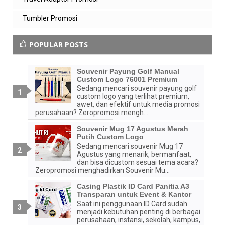
admin zeropromosi
Tumbler Promosi
sama2 kak. smoga membantu
POPULAR POSTS
Balas
Anonim
Souvenir Payung Golf Manual
yah min jadi laper baca sambil liat gambarnya,
Custom Logo 76001 Premium
thankyou min
Sedang mencari souvenir payung golf
custom logo yang terlihat premium,
Balas
awet, dan efektif untuk media promosi
perusahaan? Zeropromosi mengh...
Balasan
Souvenir Mug 17 Agustus Merah
Putih Custom Logo
admin zeropromosi
Sedang mencari souvenir Mug 17
sama2 kak. smoga bermanfaat
Agustus yang menarik, bermanfaat,
dan bisa dicustom sesuai tema acara?
Zeropromosi menghadirkan Souvenir Mu...
Balas
Casing Plastik ID Card Panitia A3
Transparan untuk Event & Kantor
Saat ini penggunaan ID Card sudah
menjadi kebutuhan penting di berbagai
perusahaan, instansi, sekolah, kampus,