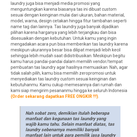
laundry juga bisa menjadi media promosi yang
menguntungkan karena biasanya tas ini dibuat custom
sesuai dengan keinginan mulai dari ukuran, bahan material,
model, warna, design cetakan hingga fitur tambahan seperti
name tag dan lainnya. Tas laundry juga banyak dijadikan
pilihan karena harganya yang lebih terjangkau dan bisa
disesuaikan dengan kebutuhan. Untuk kamu yang ingin
mengadakan acara pun bisa memberikan tas laundry karena
meskipun ukurannya besar bisa dilipat menjadi lebih kecil
sehingga lebih mudah saat didistribusikan. Meskipun begitu
kamu harus pandai-pandai dalam memilih vendor/tempat
pembuatan tas laundry agar hasilnya memuaskan. Nah, agar
tidak salah pilih, kamu bisa memilih zeropromosi untuk
menyediakan tas laundry custom sesuai keinginan dan
kebutuhanmu. Kamu cukup memesannya dari rumah dan
kami siap mengirim pesananmu hingga ke seluruh Indonesia
(Order sekarang dapatkan FREE ONGKIR !!!)
.
Nah sobat zero, demikian itulah beberapa
manfaat dan kegunaan tas laundry yang
wajib kamu tahu. Selain manfaat diatas, tas
laundry sebenarnya memiliki banyak
manfaat lain untuk para pemilik jasa laundry