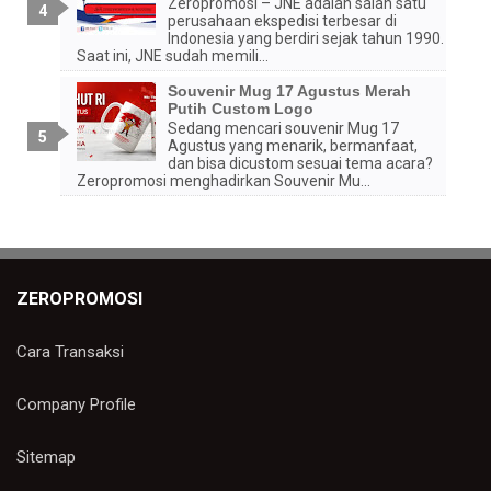
Zeropromosi – JNE adalah salah satu
perusahaan ekspedisi terbesar di
Indonesia yang berdiri sejak tahun 1990.
Saat ini, JNE sudah memili...
Souvenir Mug 17 Agustus Merah
Putih Custom Logo
Sedang mencari souvenir Mug 17
Agustus yang menarik, bermanfaat,
dan bisa dicustom sesuai tema acara?
Zeropromosi menghadirkan Souvenir Mu...
ZEROPROMOSI
Cara Transaksi
Company Profile
Sitemap