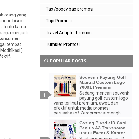
Tas /goody bag promosi
ah orang yang
Topi Promosi
ingan bisnis.
ni tentu kamu
Travel Adaptor Promosi
 hanya menjadi
ku konsumen
Tumbler Promosi
gai tempat
Modifikasi ).
ektif.
POPULAR POSTS
Souvenir Payung Golf
Manual Custom Logo
76001 Premium
Sedang mencari souvenir
payung golf custom logo
yang terlihat premium, awet, dan
efektif untuk media promosi
perusahaan? Zeropromosi mengh...
Casing Plastik ID Card
Panitia A3 Transparan
untuk Event & Kantor
Saat ini penggunaan ID