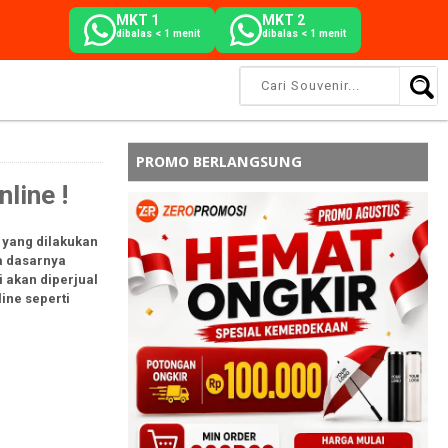
MKT 1
MKT 2
dibalas < 1 menit
dibalas < 1 menit
PROMO BERLANGSUNG
line !
s yang dilakukan
da dasarnya
i akan diperjual
ine seperti