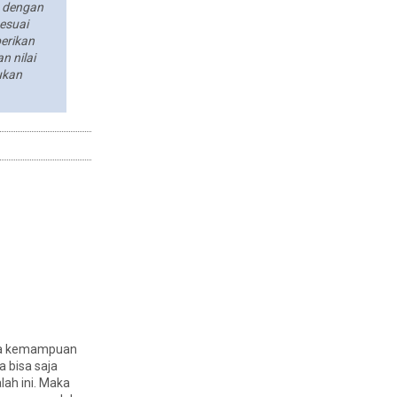
m dengan
esuai
erikan
 nilai
ukan
ata kemampuan
 bisa saja
lah ini. Maka