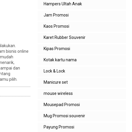
Hampers Ultah Anak
Jam Promosi
Kaos Promosi
Karet Rubber Souvenir
ilakukan.
Kipas Promosi
m bisnis online
u mudah
Kotak kartu nama
menarik,
 sampai dan
Lock & Lock
entang
amu pilih.
Manicure set
mouse wireless
Mousepad Promosi
Mug Promosi souvenir
Payung Promosi