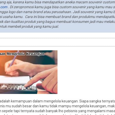
enang aja, karena kamu bisa mendapatkan aneka macam souvenir custo
.com
. Di zeropromosi kamu juga bisa custom souvenir yang kamu mau s
ingga logo dan nama brand atau perusahaan. Jadi souvenir yang kamu b
si usaha kamu. Cara ini bisa membuat brand dan produkmu mendapatkan
baik dan kualitas produk yang bagus membuat konsumen jadi mau melak
untuk membeli produk yang kamu jual.
ur adalah kemampuan dalam mengelola keuangan. Siapa sangka terny
bisnis mu sudah besar dan kamu tidak mampu mengelola keuangan, maka
n sepele tapi ternyata sudah banyak lho pebisnis yang mengalami masa