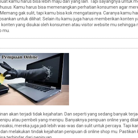
uat kamu harus bisa lebih maju dari yang lain. Tapi sayangnya untuk 
gi khusus. Kamu harus bisa memenangkan perhatian konsumen agar mere
 Memang gak sulit, tapi kamu bisa kok mengatasinya. Caranya kamu ha
nkan untuk dilihat. Selain itu kamu juga harus memberikan konten 
konten yang disukai oleh konsumen atau visitor website mu sehingg
p mu.
akan terjadi tidak kejahatan. Dan seperti yang sedang banyak terja
 menipu atau pembeli yang menipu. Banyaknya penipuan online yang dila
saksi, mereka juga jadi lebih was-was dan sulit untuk percaya. Tapi k
dan melakukan tindak kejahatan penipuan di online shop mu. Pastikan
a terhindar dari penipuan.