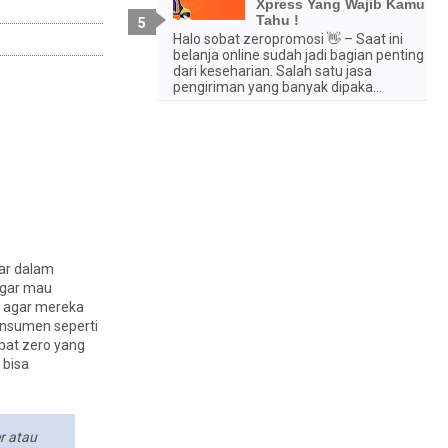
Xpress Yang Wajib Kamu
Tahu !
Halo sobat zeropromosi 👋 – Saat ini
belanja online sudah jadi bagian penting
dari keseharian. Salah satu jasa
pengiriman yang banyak dipaka...
ar dalam
agar mau
n agar mereka
onsumen seperti
bat zero yang
 bisa
r atau