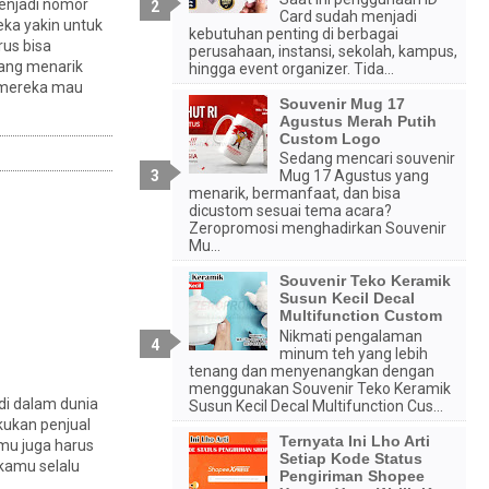
menjadi nomor
Card sudah menjadi
ka yakin untuk
kebutuhan penting di berbagai
rus bisa
perusahaan, instansi, sekolah, kampus,
yang menarik
hingga event organizer. Tida...
a mereka mau
Souvenir Mug 17
Agustus Merah Putih
Custom Logo
Sedang mencari souvenir
Mug 17 Agustus yang
menarik, bermanfaat, dan bisa
dicustom sesuai tema acara?
Zeropromosi menghadirkan Souvenir
Mu...
Souvenir Teko Keramik
Susun Kecil Decal
Multifunction Custom
Nikmati pengalaman
minum teh yang lebih
tenang dan menyenangkan dengan
menggunakan Souvenir Teko Keramik
di dalam dunia
Susun Kecil Decal Multifunction Cus...
kukan penjual
Ternyata Ini Lho Arti
amu juga harus
Setiap Kode Status
 kamu selalu
Pengiriman Shopee