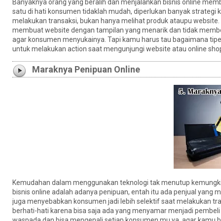
Banyaknya orang yang beralih dan menjalankan bisnis online memb
satu di hati konsumen tidaklah mudah, diperlukan banyak strate
melakukan transaksi, bukan hanya melihat produk ataupu website.
membuat website dengan tampilan yang menarik dan tidak membosa
agar konsumen menyukainya. Tapi kamu harus tau bagaimana tipe 
untuk melakukan action saat mengunjungi website atau online sho
Maraknya Penipuan Online
Kemudahan dalam menggunakan teknologi tak menutup kemungkinan 
bisnis online adalah adanya penipuan, entah itu ada penjual yang
juga menyebabkan konsumen jadi lebih selektif saat melakukan tran
berhati-hati karena bisa saja ada yang menyamar menjadi pembeli 
waspada dan bisa mengenali setiap konsumen mu ya, agar kamu bis