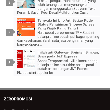
Nikmati pengalaman minum teh yang
lebih tenang dan menyenangkan
dengan menggunakan Souvenir Teko
Keramik Susun Kecil Decal Multifunction Cus...
Ternyata Ini Lho Arti Setiap Kode
Status Pengiriman Shopee Xpress
Yang Wajib Kamu Tahu !
Halo sobat zeropromosi 👋 – Saat ini
belanja online sudah jadi bagian penting
dari keseharian. Salah satu jasa pengiriman yang
banyak dipaka...
Inilah arti Gateway, Sprinter, Simpan,
Scan pada J&T Express
Sobat Zeropromosi - Jika kamu sering
belanja online atau kirim paket, pasti
sudah akrab dengan J&T Express .
Ekspedisi ini populer be...
ZEROPROMOSI