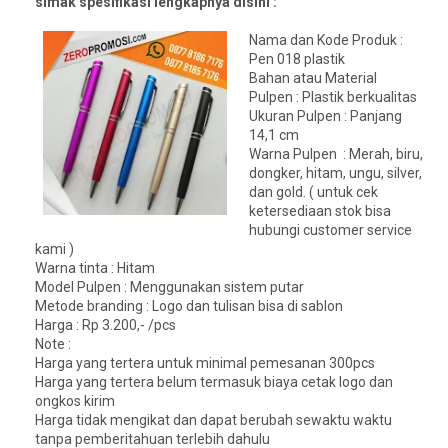
simak spesifikasi lengkapnya disini :
Nama dan Kode Produk :
Pen 018 plastik
Bahan atau Material
Pulpen : Plastik berkualitas
Ukuran Pulpen : Panjang
14,1 cm
Warna Pulpen : Merah, biru,
dongker, hitam, ungu, silver,
dan gold. ( untuk cek
ketersediaan stok bisa
hubungi customer service
kami )
Warna tinta : Hitam
Model Pulpen : Menggunakan sistem putar
Metode branding : Logo dan tulisan bisa di sablon
Harga : Rp 3.200,- /pcs
Note :
Harga yang tertera untuk minimal pemesanan 300pcs
Harga yang tertera belum termasuk biaya cetak logo dan
ongkos kirim
Harga tidak mengikat dan dapat berubah sewaktu waktu
tanpa pemberitahuan terlebih dahulu