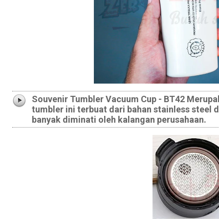
Souvenir Tumbler Vacuum Cup - BT42 Merupak
tumbler ini terbuat dari bahan stainless stee
banyak diminati oleh kalangan perusahaan.