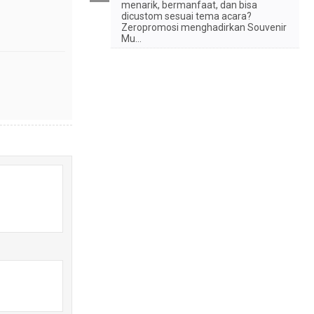
menarik, bermanfaat, dan bisa
dicustom sesuai tema acara?
Zeropromosi menghadirkan Souvenir
Mu...