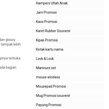
Hampers Ultah Anak
Jam Promosi
Kaos Promosi
Karet Rubber Souvenir
dan glossy
Kipas Promosi
a tampak lebih
Kotak kartu nama
pnya terbuka.
Lock & Lock
pada bagian
Manicure set
mouse wireless
Mousepad Promosi
Mug Promosi souvenir
Payung Promosi