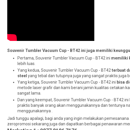
Souvenir Tumbler Vacuum Cup - BT42 ini juga memiliki keunggu
Pertama, Souvenir Tumbler Vacuum Cup - BT42 ini
memiliki 
lebih luas.
Yang kedua, Souvenir Tumbler Vacuum Cup - BT42
terbuat d
steel
yang tebal dan tutupnya juga yang sangat praktis juga b
Yang ketiga, Souvenir Tumbler Vacuum Cup - BT42 ini
bisa d
metode laser grafir dan kami berani jamin kualitas cetakan k
sangat lama.
Dan yang keempat, Souvenir Tumbler Vacuum Cup - BT42 ini
praktis banyak orang akan menggunakannya dan tentunya n
menggunakannya .
Jadi tunggu apalagi, bagi anda yang ingin melakukan pemesanana 
zeropromosi sekarang juga dan dapatkan berbagai penawaran men