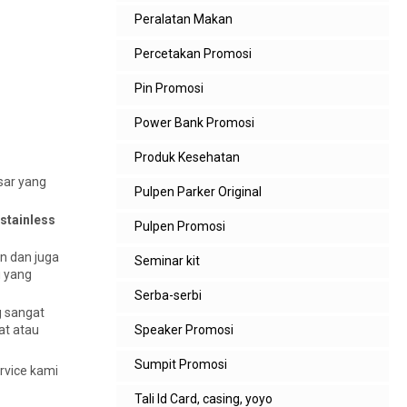
Peralatan Makan
Percetakan Promosi
Pin Promosi
Power Bank Promosi
Produk Kesehatan
.
sar yang
Pulpen Parker Original
stainless
Pulpen Promosi
n dan juga
Seminar kit
u yang
Serba-serbi
g sangat
at atau
Speaker Promosi
Sumpit Promosi
rvice kami
Tali Id Card, casing, yoyo