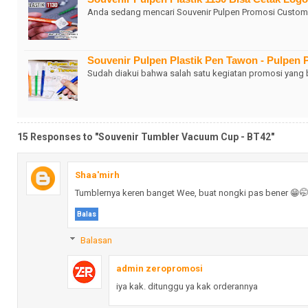
Anda sedang mencari Souvenir Pulpen Promosi Custome
Souvenir Pulpen Plastik Pen Tawon - Pulpen
Sudah diakui bahwa salah satu kegiatan promosi yang b
15 Responses to "Souvenir Tumbler Vacuum Cup - BT42"
Shaa'mirh
Tumblernya keren banget Wee, buat nongki pas bener 😁
Balas
Balasan
admin zeropromosi
iya kak. ditunggu ya kak orderannya