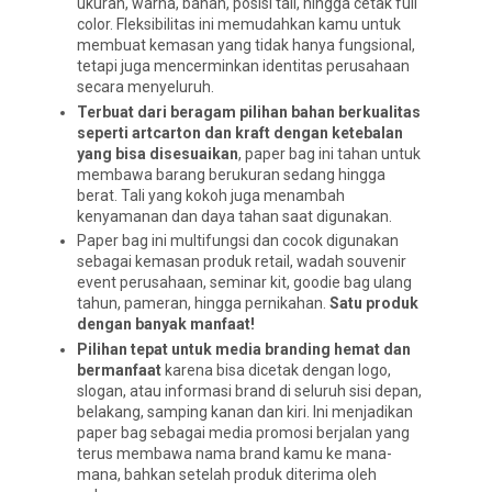
ukuran, warna, bahan, posisi tali, hingga cetak full
color. Fleksibilitas ini memudahkan kamu untuk
membuat kemasan yang tidak hanya fungsional,
tetapi juga mencerminkan identitas perusahaan
secara menyeluruh.
Terbuat dari beragam pilihan bahan berkualitas
seperti artcarton dan kraft dengan ketebalan
yang bisa disesuaikan
, paper bag ini tahan untuk
membawa barang berukuran sedang hingga
berat. Tali yang kokoh juga menambah
kenyamanan dan daya tahan saat digunakan.
Paper bag ini multifungsi dan cocok digunakan
sebagai kemasan produk retail, wadah souvenir
event perusahaan, seminar kit, goodie bag ulang
tahun, pameran, hingga pernikahan.
Satu produk
dengan banyak manfaat!
Pilihan tepat untuk media branding hemat dan
bermanfaat
karena bisa dicetak dengan logo,
slogan, atau informasi brand di seluruh sisi depan,
belakang, samping kanan dan kiri. Ini menjadikan
paper bag sebagai media promosi berjalan yang
terus membawa nama brand kamu ke mana-
mana, bahkan setelah produk diterima oleh