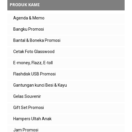
PRODUK KAMI
Balas
Agenda & Memo
one piece
Bangku Promosi
Masih terus berusaha untuk jadi lebih baik ,
semangat diri sendiri 😂
Bantal & Boneka Promosi
Balas
Cetak Foto Glasswood
Balasan
E-money, Flazz, E-toll
admin zeropromosi
smoga bermanfaat ya dan terima kasih
Flashdisk USB Promosi
atas kunjungannya
Gantungan kunci Besi & Kayu
Balas
Gelas Souvenir
angga
Gift Set Promosi
Terimakasih tipsnya 👍
Hampers Ultah Anak
Balas
Jam Promosi
Balasan