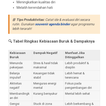
Meningkatkan kualitas diri
Melatih kerendahan hati
📘
Tips Produktivitas:
Catat ide & evaluasi diri secara
rutin. Gunakan
souvenir agenda binder
agar progresmu
lebih terarah!
🔍 Tabel Ringkas Kebiasaan Buruk & Dampaknya
Kebiasaan
Dampak Negatif
Manfaat Jika
Buruk
Ditinggalkan
Menunda
Stres & hasil tidak
Lebih produktif &
pekerjaan
maksimal
disiplin
Belanja
Keuangan tidak
Lebih hemat &
impulsif
stabil
terencana
Aktivitas
Menguras energi
Fokus pada
negatif
mental
pengembangan diri
Membandingk
Kurang bersyukur
Mental lebih sehat
an diri
Gengsi
Stuck di zona
Lebih berkembang &