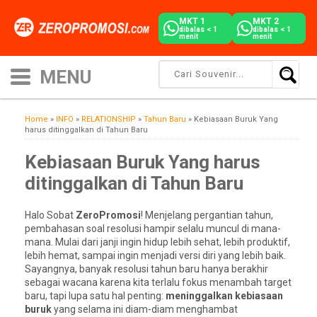
MKT 1
MKT 2
dibalas < 1
dibalas < 1
menit
menit
Home
»
INFO
»
RELATIONSHIP
»
Tahun Baru
»
Kebiasaan Buruk Yang
harus ditinggalkan di Tahun Baru
Kebiasaan Buruk Yang harus
ditinggalkan di Tahun Baru
Halo Sobat
ZeroPromosi
! Menjelang pergantian tahun,
pembahasan soal resolusi hampir selalu muncul di mana-
mana. Mulai dari janji ingin hidup lebih sehat, lebih produktif,
lebih hemat, sampai ingin menjadi versi diri yang lebih baik.
Sayangnya, banyak resolusi tahun baru hanya berakhir
sebagai wacana karena kita terlalu fokus menambah target
baru, tapi lupa satu hal penting:
meninggalkan kebiasaan
buruk
yang selama ini diam-diam menghambat