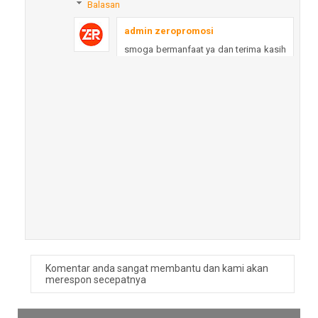
Balasan
admin zeropromosi
smoga bermanfaat ya dan terima kasih
atas kunjungannya
Balas
fijay
Tinggalin juga kebiasaan makan gorengan dalam
jumlah banyak
Balas
Balasan
admin zeropromosi
smoga bermanfaat ya dan terima kasih
atas kunjungannya
Komentar anda sangat membantu dan kami akan
merespon secepatnya
Balas