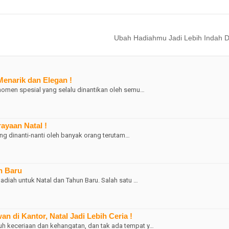
Ubah Hadiahmu Jadi Lebih Indah D
enarik dan Elegan !
 momen spesial yang selalu dinantikan oleh semu…
ayaan Natal !
g dinanti-nanti oleh banyak orang terutam…
n Baru
hadiah untuk Natal dan Tahun Baru. Salah satu …
an di Kantor, Natal Jadi Lebih Ceria !
h keceriaan dan kehangatan, dan tak ada tempat y…