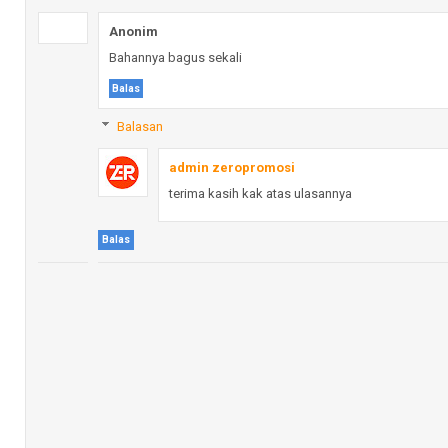
Anonim
Bahannya bagus sekali
Balas
Balasan
admin zeropromosi
terima kasih kak atas ulasannya
Balas
Intan adilla
Thanks min
Balas
putri
desain dari kami bisa ya kak ?
Balas