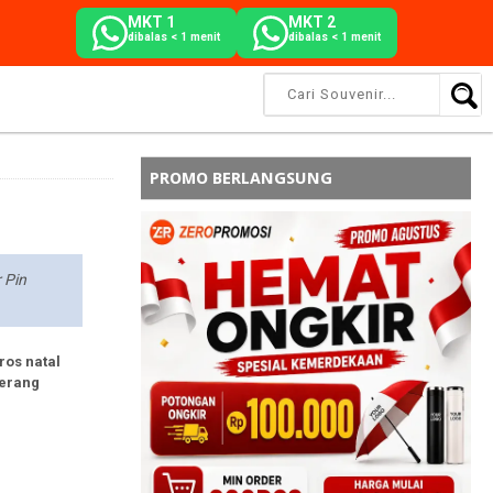
MKT 1
MKT 2
dibalas < 1 menit
dibalas < 1 menit
PROMO BERLANGSUNG
 Pin
ros natal
gerang