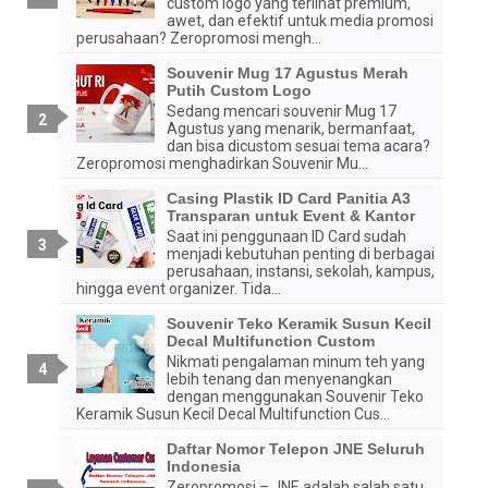
custom logo yang terlihat premium,
awet, dan efektif untuk media promosi
perusahaan? Zeropromosi mengh...
Souvenir Mug 17 Agustus Merah
Putih Custom Logo
Sedang mencari souvenir Mug 17
Agustus yang menarik, bermanfaat,
dan bisa dicustom sesuai tema acara?
Zeropromosi menghadirkan Souvenir Mu...
Casing Plastik ID Card Panitia A3
Transparan untuk Event & Kantor
Saat ini penggunaan ID Card sudah
menjadi kebutuhan penting di berbagai
perusahaan, instansi, sekolah, kampus,
hingga event organizer. Tida...
Souvenir Teko Keramik Susun Kecil
Decal Multifunction Custom
Nikmati pengalaman minum teh yang
lebih tenang dan menyenangkan
dengan menggunakan Souvenir Teko
Keramik Susun Kecil Decal Multifunction Cus...
Daftar Nomor Telepon JNE Seluruh
Indonesia
Zeropromosi – JNE adalah salah satu