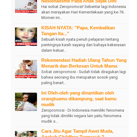
Nasionalisme Pada Anak Sejak Dini
Hai sobat Zeropromosi! Sebentar lagi Indonesia
akan merayakan Hari Kemerdekaan yang ke-76.
Momen ini…
KISAH NYATA: "Papa, Kembalikan
Tangan Ita..."
Sebuah kisah nyata penuh pelajaran tentang
pentingnya kasih sayang dan bahaya kekerasan
dalam keluar…
Rekomendasi Hadiah Ulang Tahun Yang
Menarik dan Berkesan Untuk Mama
Sobat zeropromosi - Sudah tidak diragukan lagi
bahwa seorang ibu merupakan sosok yang
paling berart…
Ini Oleh-oleh yang dinantikan oleh
orangtuamu dikampung, saat kamu
mudik
Zeropromosi - Di Indonesia memiliki fenomena
yang tidak dimiliki negara lain yaitu fenomena
mudik s…
Cara Jitu Agar Tampil Awet Muda,
Apakah Childfree Termasuk ?