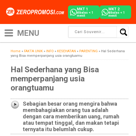
MKT 1
MKT 2
dibalas < 1
dibalas < 1
menit
menit
Home
»
FAKTA UNIK
»
INFO
»
KESEHATAN
»
PARENTING
»
Hal Sederhana
yang Bisa memperpanjang usia orangtuamu
Hal Sederhana yang Bisa
memperpanjang usia
orangtuamu
Sebagian besar orang mengira bahwa
membahagiakan orang tua adalah
dengan cara memberikan uang, rumah
atau tempat tinggal, dan makan tetapi
ternyata itu belumlah cukup.