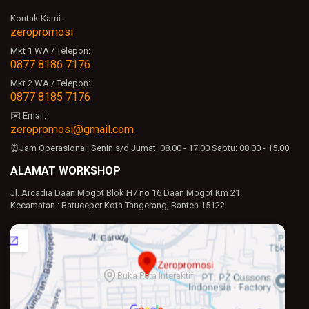
Kontak Kami:
zeropromosi
Mkt 1 WA / Telepon:
0877 8186 7176
Mkt 2 WA / Telepon:
0877 8185 7176
✉️ Email:
zeropromosi@gmail.com
⏰Jam Operasional:
Senin s/d Jumat: 08.00 - 17.00
Sabtu: 08.00 - 15.00
ALAMAT WORKSHOP
Jl. Arcadia Daan Mogot Blok H7 no 16 Daan Mogot Km 21.
Kecamatan : Batuceper Kota Tangerang, Banten 15122
Buka Peta Interaktif