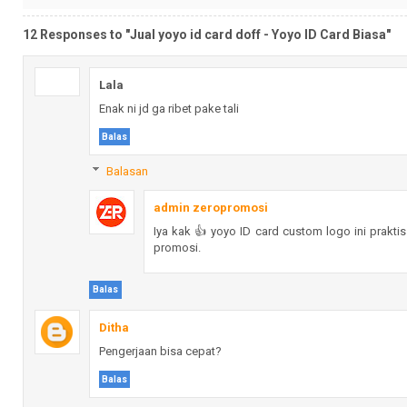
12 Responses to "Jual yoyo id card doff - Yoyo ID Card Biasa"
Lala
Enak ni jd ga ribet pake tali
Balas
Balasan
admin zeropromosi
Iya kak 👍 yoyo ID card custom logo ini praktis
promosi.
Balas
Ditha
Pengerjaan bisa cepat?
Balas