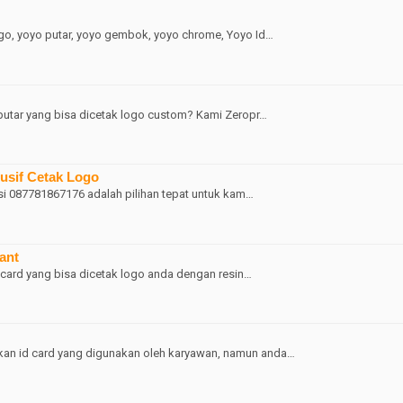
o, yoyo putar, yoyo gembok, yoyo chrome, Yoyo Id…
utar yang bisa dicetak logo custom? Kami Zeropr…
lusif Cetak Logo
osi 087781867176 adalah pilihan tepat untuk kam…
ant
 card yang bisa dicetak logo anda dengan resin…
an id card yang digunakan oleh karyawan, namun anda…