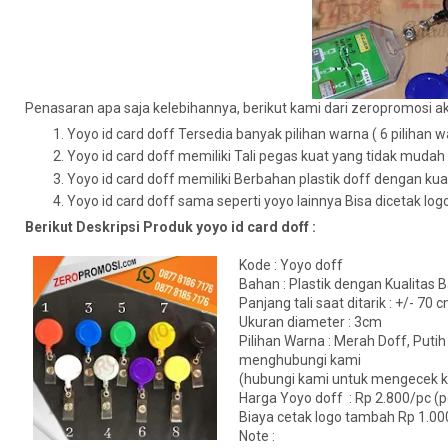
Penasaran apa saja kelebihannya, berikut kami dari zeropromosi
Yoyo id card doff Tersedia banyak pilihan warna ( 6 pilihan w
Yoyo id card doff memiliki Tali pegas kuat yang tidak mudah
Yoyo id card doff memiliki Berbahan plastik doff dengan kual
Yoyo id card doff sama seperti yoyo lainnya Bisa dicetak lo
Berikut Deskripsi Produk yoyo id card doff :
Kode : Yoyo doff
Bahan : Plastik dengan Kualitas B
Panjang tali saat ditarik : +/- 70 
Ukuran diameter : 3cm
Pilihan Warna : Merah Doff, Putih
menghubungi kami
(hubungi kami untuk mengecek k
Harga Yoyo doff : Rp 2.800/pc (p
Biaya cetak logo tambah Rp 1.00
Note :