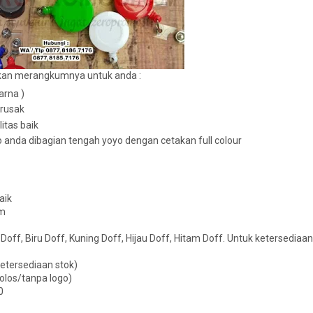
 akan merangkumnya untuk anda :
arna )
 rusak
itas baik
go anda dibagian tengah yoyo dengan cetakan full colour
aik
cm
 Doff, Biru Doff, Kuning Doff, Hijau Doff, Hitam Doff. Untuk ketersediaa
etersediaan stok)
olos/tanpa logo)
0