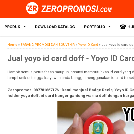
PRODUK
DOWNLOAD KATALOG
PORTFOLIO
HU
Home
»
BARANG PROMOSI DAN SOUVENIR
»
Yoyo ID Card
»
Jual yoyo id card dof
Jual yoyo id card doff - Yoyo ID Car
Hampir semua perusahaan maupun instansi membutuhkan id card yang di
tampil unik sehingga karyawan anda bangga menggunakan id card terseb
Zeropromosi 087781867176 - kami menjual Badge Reels, Yoyo ID Card
holder yoyo doff, id card hanger gantung warna doff dengan harg