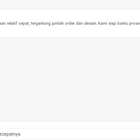
an relatif cepat, tergantung jumlah order dan desain. Kami siap bantu pros
ini memang tampil simpel tapi elegan, cocok untuk branding perusahaan
ecepatnya