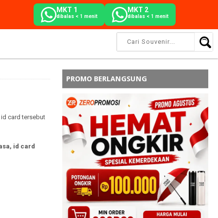
MKT 1
MKT 2
dibalas < 1 menit
dibalas < 1 menit
PROMO BERLANGSUNG
d card tersebut
asa, id card