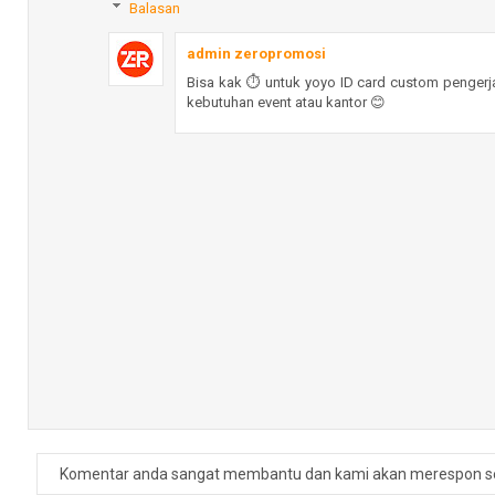
Balasan
admin zeropromosi
Bisa kak ⏱️ untuk yoyo ID card custom pengerja
kebutuhan event atau kantor 😊
Balas
reza
keren bgtt
Balas
Balasan
admin zeropromosi
Makasih kak 🙏 yoyo ID card doff custom logo 
Balas
Komentar anda sangat membantu dan kami akan merespon s
Juwi