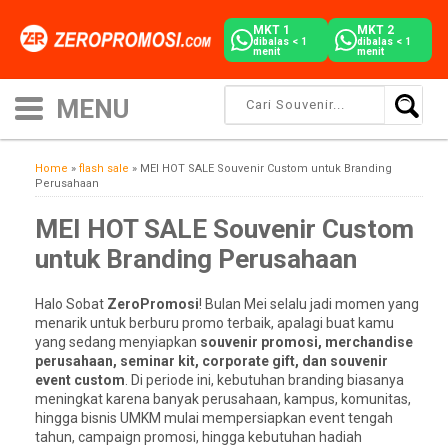
MKT 1
MKT 2
dibalas < 1
dibalas < 1
menit
menit
Home
»
flash sale
»
MEI HOT SALE Souvenir Custom untuk Branding
Perusahaan
MEI HOT SALE Souvenir Custom
untuk Branding Perusahaan
Halo Sobat
ZeroPromosi
! Bulan Mei selalu jadi momen yang
menarik untuk berburu promo terbaik, apalagi buat kamu
yang sedang menyiapkan
souvenir promosi, merchandise
perusahaan, seminar kit, corporate gift, dan souvenir
event custom
. Di periode ini, kebutuhan branding biasanya
meningkat karena banyak perusahaan, kampus, komunitas,
hingga bisnis UMKM mulai mempersiapkan event tengah
tahun, campaign promosi, hingga kebutuhan hadiah