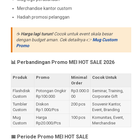
Merchandise kantor custom
Hadiah promosi pelanggan
☕
Harga lagi turun!
Cocok untuk event skala besar
dengan budget aman. Cek detailnya 👉
Mug Custom
Promo
📊 Perbandingan Promo MEI HOT SALE 2026
Produk
Promo
Minimal
Cocok Untuk
Order
Flashdisk
Potongan Ongkir
Rp3.000.0
Seminar, Training,
Custom
Rp100.000
00
Corporate Gift
Tumbler
Diskon
200 pcs
Souvenir Kantor,
Custom
Rp1.000/Pcs
Event, Branding
Mug
Harga
100 pcs
Komunitas, Event,
Custom
Rp20.000/Pcs
Merchandise
📅 Periode Promo MEI HOT SALE