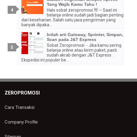
banyak banget diskonnya
Yang Wajib Kamu Tahu !
Halo sobat zeropromosi 👋 – Saat ini
Balas
belanja online sudah jadi bagian penting
dari keseharian. Salah satu jasa pengiriman yang
Balasan
banyak dipaka...
admin zeropromosi
Inilah arti Gateway, Sprinter, Simpan,
Scan pada J&T Express
Betul kak, promo souvenir custom logo
Sobat Zeropromosi - Jika kamu sering
diskon ini memang dibuat khusus
belanja online atau kirim paket, pasti
supaya perusahaan lebih hemat untuk
sudah akrab dengan J&T Express .
kebutuhan merchandise promosi.
Ekspedisi ini populer be...
Balas
melly
murah bangettt
ZEROPROMOSI
Balas
Cara Transaksi
Balasan
Company Profile
admin zeropromosi
Yup kak 👍 walaupun harga promo,
Sitemap