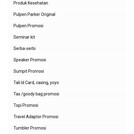
Produk Kesehatan
Baguss
Balas
Pulpen Parker Original
Balasan
Pulpen Promosi
admin zeropromosi
Seminar kit
Siap kak, semua produk souvenir
Serba-serbi
custom promosi perusahaan di HOT
SALE ini bisa custom logo dan cocok
Speaker Promosi
untuk event maupun gift kantor.
Sumpit Promosi
Balas
Tali Id Card, casing, yoyo
Nana
Diskonnya lumayan banget
Tas /goody bag promosi
Balas
Topi Promosi
Balasan
Travel Adaptor Promosi
admin zeropromosi
Tumbler Promosi
Iya kak 😊 mumpung promo souvenir