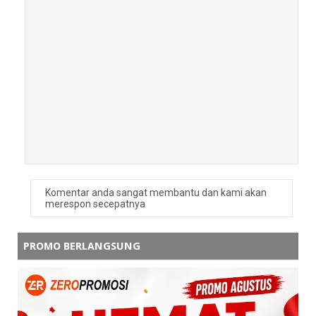
Iya kak 😍 momen Hot Sale Souvenir
Custom memang pas banget untuk
order souvenir promosi perusahaan,
karena bisa dapat harga lebih hemat
untuk kebutuhan event, seminar,
maupun branding kantor.
Balas
Erlan
Wah bagus bgt🥰
Balas
Balasan
Komentar anda sangat membantu dan kami akan
merespon secepatnya
admin zeropromosi
Terima kasih kak 🙏 Kami selalu
PROMO BERLANGSUNG
menghadirkan pilihan souvenir custom
promosi berkualitas dengan harga
terbaik, cocok untuk branding
perusahaan, event kantor, dan hadiah
promosi ✨