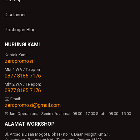
kualitas souvenir custom untuk
branding perusahaan tetap terjaga dan
bisa cetak logo sesuai kebutuhan
Disclaimer
Balas
Postingan Blog
Lidiya
HUBUNGI KAMI
Baguss cocok ka
Kontak Kami:
Balas
zeropromosi
Balasan
Mkt 1 WA / Telepon:
0877 8186 7176
admin zeropromosi
Mkt 2 WA / Telepon:
Makasih kak 🙏 Produk souvenir
0877 8185 7176
custom untuk branding perusahaan
memang cocok banget untuk
✉️ Email:
kebutuhan promosi, event kantor,
zeropromosi@gmail.com
seminar, maupun gift customer. Bisa
⏰Jam Operasional:
Senin s/d Jumat: 08.00 - 17.00
Sabtu: 08.00 - 15.00
custom logo juga supaya branding
makin maksimal
ALAMAT WORKSHOP
Jl. Arcadia Daan Mogot Blok H7 no 16 Daan Mogot Km 21.
Balas
Kecamatan : Batuceper Kota Tangerang, Banten 15122