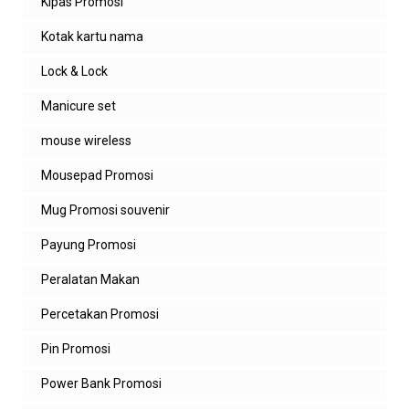
Kipas Promosi
hemat, cocok untuk kebutuhan
seminar, event kantor, dan merchandise
promosi dengan custom logo
Kotak kartu nama
Lock & Lock
Balas
Manicure set
Ais
Bagus ka
mouse wireless
Balas
Mousepad Promosi
Balasan
Mug Promosi souvenir
admin zeropromosi
Payung Promosi
Terima kasih kak 😊 koleksi souvenir
promosi custom logo di promo Mei ini
Peralatan Makan
memang dipilih yang kualitas bagus
dan cocok untuk kebutuhan branding
Percetakan Promosi
perusahaan.
Pin Promosi
Balas
Power Bank Promosi
Aisahh.m