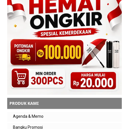
Balas
tiara
mantep bangett promonyaaa
Balas
Balasan
admin zeropromosi
Makasih kak 😊 Promo souvenir
custom untuk branding perusahaan ini
memang dibuat supaya lebih hemat
tapi tetap dapat produk berkualitas
premium dan bisa custom logo.
Balas
PRODUK KAMI
tiara
wihhh murah bangett
Agenda & Memo
Balas
Bangku Promosi