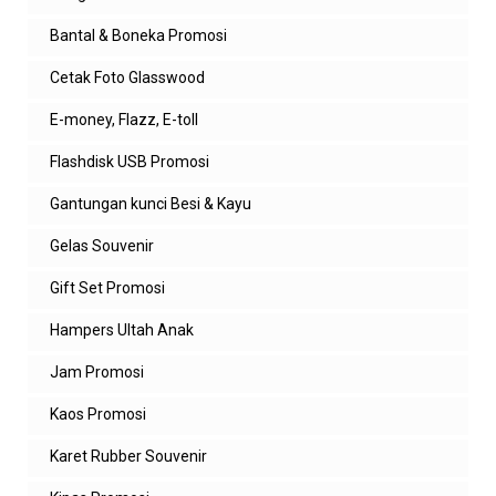
Balasan
Bantal & Boneka Promosi
admin zeropromosi
Cetak Foto Glasswood
Betul kak 👍 selain harga promo,
kualitas souvenir custom logo untuk
E-money, Flazz, E-toll
perusahaan tetap terjaga. Cocok
banget untuk kebutuhan promosi,
Flashdisk USB Promosi
seminar kit, dan merchandise kantor.
Gantungan kunci Besi & Kayu
Balas
Gelas Souvenir
Maulidiya
Gift Set Promosi
Cocok banget harga nyaa
Balas
Hampers Ultah Anak
Balasan
Jam Promosi
admin zeropromosi
Kaos Promosi
Makasih kak 🙏 memang promo
Karet Rubber Souvenir
souvenir custom untuk branding
perusahaan bulan ini harganya lebih