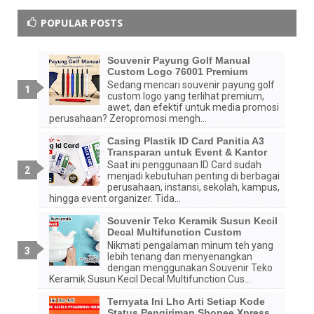
custom murah untuk perusahaan, jadi
bisa lebih hemat untuk order dalam
POPULAR POSTS
jumlah banyak.
Souvenir Payung Golf Manual
Balas
Custom Logo 76001 Premium
Sedang mencari souvenir payung golf
Anonim
custom logo yang terlihat premium,
awet, dan efektif untuk media promosi
Wahhhh
perusahaan? Zeropromosi mengh...
Balas
Casing Plastik ID Card Panitia A3
Transparan untuk Event & Kantor
Balasan
Saat ini penggunaan ID Card sudah
menjadi kebutuhan penting di berbagai
admin zeropromosi
perusahaan, instansi, sekolah, kampus,
hingga event organizer. Tida...
Hehe iya kak 😄 banyak pilihan souvenir
branding perusahaan dengan promo
Souvenir Teko Keramik Susun Kecil
spesial bulan ini, cocok untuk
Decal Multifunction Custom
kebutuhan promosi dan event
Nikmati pengalaman minum teh yang
lebih tenang dan menyenangkan
dengan menggunakan Souvenir Teko
Balas
Keramik Susun Kecil Decal Multifunction Cus...
melly
Ternyata Ini Lho Arti Setiap Kode
Status Pengiriman Shopee Xpress