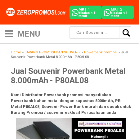
MKT 1
MKT 2
dibalas < 1
dibalas < 1
menit
menit
Home
»
BARANG PROMOSI DAN SOUVENIR
»
Powerbank promosi
»
Jual
Souvenir Powerbank Metal 8.000mAh - P80AL08
Jual Souvenir Powerbank Metal
8.000mAh - P80AL08
Kami Distributor Powerbank promosi menyediakan
Powerbank bahan metal dengan kapasitas 8000mAh, PB
Metal P80AL08, Souvenir Power Bank murah dan cocok untuk
Barang Promosi / souvenir esklusif Perusahaan anda