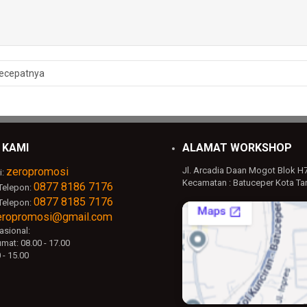
ecepatnya
 KAMI
ALAMAT WORKSHOP
zeropromosi
Jl. Arcadia Daan Mogot Blok H
i:
Kecamatan : Batuceper Kota Ta
0877 8186 7176
Telepon:
0877 8185 7176
Telepon:
eropromosi@gmail.com
sional:
mat: 08.00 - 17.00
 - 15.00