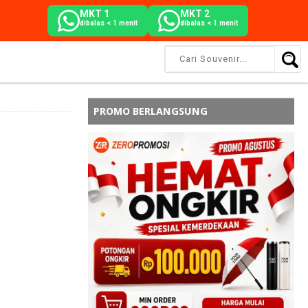
MKT 1
MKT 2
dibalas < 1 menit
dibalas < 1 menit
PROMO BERLANGSUNG
.