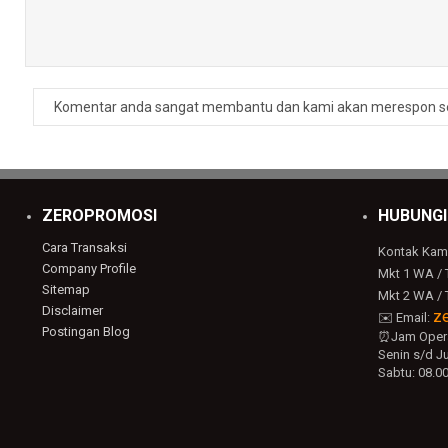
Komentar anda sangat membantu dan kami akan merespon s
ZEROPROMOSI
HUBUNGI
Cara Transaksi
Kontak Kam
Company Profile
Mkt 1 WA / 
Sitemap
Mkt 2 WA / 
Disclaimer
z
✉️ Email:
Postingan Blog
⏰Jam Opera
Senin s/d Ju
Sabtu: 08.00