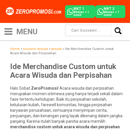
MKT 1
MKT 2
dibalas < 1
dibalas < 1
menit
menit
Home
»
souvenir wisuda
»
wisuda
»
Ide Merchandise Custom untuk
Acara Wisuda dan Perpisahan
Ide Merchandise Custom untuk
Acara Wisuda dan Perpisahan
Halo Sobat
ZeroPromosi
! Acara wisuda dan perpisahan
merupakan momen istimewa yang hanya terjadi sekali dalam
fase tertentu kehidupan. Baik itu perpisahan sekolah,
kelulusan kuliah, farewell komunitas, hingga perpisahan
karyawan perusahaan, semuanya menyimpan cerita,
perjuangan, dan kenangan yang layak dikenang dalam jangka
panjang. Karena itulah banyak panitia acara memilih
merchandise custom untuk acara wisuda dan perpisahan