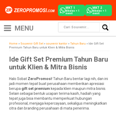
MKT 1
MKT 2
dibalas < 1
dibalas < 1
menit
menit
Home
»
Souvenir Gift Set
»
souvenir kantor
»
Tahun Baru
»
Ide Gift Set
Premium Tahun Baru untuk Klien & Mitra Bisnis
Ide Gift Set Premium Tahun Baru
untuk Klien & Mitra Bisnis
Halo Sobat
ZeroPromosi
! Tahun Baru bentar lagi nih, dan ini
jadi momen tepat buat perusahaan memberikan apresiasi
berupa
gift set premium
kepada klien maupun mitra bisnis.
Selain sebagai bentuk ucapan terima kasih, hadiah yang
tepat juga bisa membantu memperkuat hubungan
profesional, menjaga kepercayaan, sekaligus meningkatkan
citra dan branding perusahaan di mata penerima.