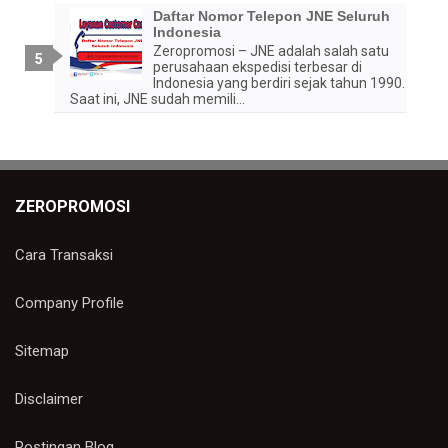
Daftar Nomor Telepon JNE Seluruh
Indonesia
Zeropromosi – JNE adalah salah satu
perusahaan ekspedisi terbesar di
Indonesia yang berdiri sejak tahun 1990.
Saat ini, JNE sudah memili...
ZEROPROMOSI
Cara Transaksi
Company Profile
Sitemap
Disclaimer
Postingan Blog