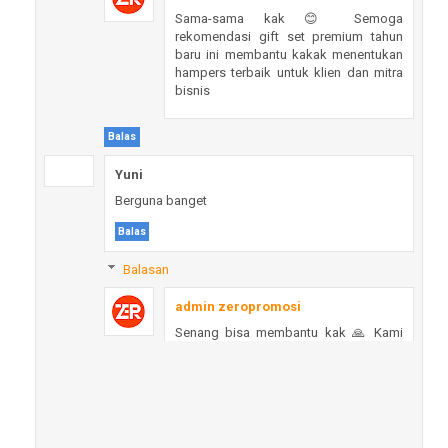
Sama-sama kak 😊 Semoga
rekomendasi gift set premium tahun
baru ini membantu kakak menentukan
hampers terbaik untuk klien dan mitra
bisnis
Balas
Yuni
Berguna banget
Balas
Balasan
admin zeropromosi
Senang bisa membantu kak 🙏 Kami
selalu berusaha menghadirkan
inspirasi souvenir & gift set premium
yang bermanfaat untuk kebutuhan
perusahaan.