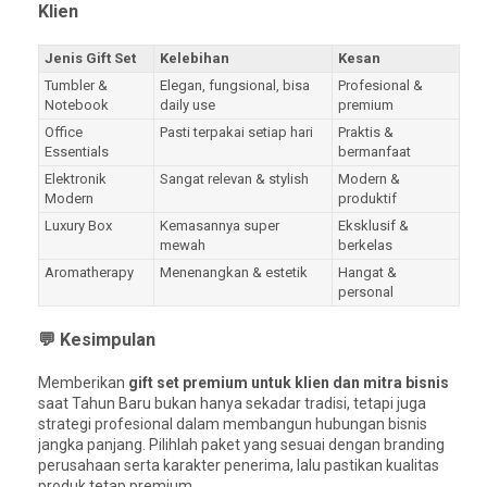
Klien
Jenis Gift Set
Kelebihan
Kesan
Tumbler &
Elegan, fungsional, bisa
Profesional &
Notebook
daily use
premium
Office
Pasti terpakai setiap hari
Praktis &
Essentials
bermanfaat
Elektronik
Sangat relevan & stylish
Modern &
Modern
produktif
Luxury Box
Kemasannya super
Eksklusif &
mewah
berkelas
Aromatherapy
Menenangkan & estetik
Hangat &
personal
💬 Kesimpulan
Memberikan
gift set premium untuk klien dan mitra bisnis
saat Tahun Baru bukan hanya sekadar tradisi, tetapi juga
strategi profesional dalam membangun hubungan bisnis
jangka panjang. Pilihlah paket yang sesuai dengan branding
perusahaan serta karakter penerima, lalu pastikan kualitas
produk tetap premium.