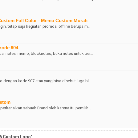
Custom Full Color - Memo Custom Murah
ih, tetap saja kegiatan promosi offline berupa m…
 kode 904
al notes, memo, blocknotes, buku notes untuk ber…
 dengan kode 907 atau yang bisa disebut juga bl…
ustom
erkenalkan sebuah Brand oleh karena itu pemilih…
06 Custom Logo"