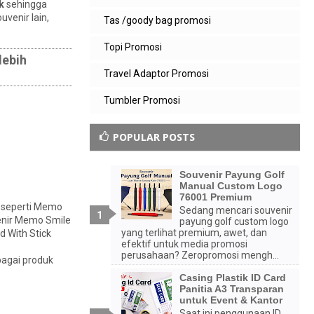
k
sehingga
uvenir lain,
Tas /goody bag promosi
Topi Promosi
lebih
Travel Adaptor Promosi
Tumbler Promosi
POPULAR POSTS
Souvenir Payung Golf
Manual Custom Logo
76001 Premium
 seperti Memo
Sedang mencari souvenir
venir Memo Smile
payung golf custom logo
yang terlihat premium, awet, dan
 With Stick
efektif untuk media promosi
perusahaan? Zeropromosi mengh...
bagai produk
Casing Plastik ID Card
Panitia A3 Transparan
untuk Event & Kantor
Saat ini penggunaan ID