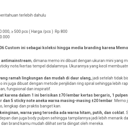
ritahuan terlebih dahulu
0.000, ≥ 500 pcs ( Harga /pcs ) Rp 800
00.000
6 Custom ini sebagai koleksi hingga media branding karena Memo 
n antimainstream
, dimana memo ini dibuat dengan ukuran mini yang me
sticky note/kertas tempel didalamnya. Ukurannya yang kecil membuatny
 yang ramah lingkungan dan mudah di daur ulang,
jadi setelah tidak b
i juga dibuat dengan metode penjilidan ring spiral sehingga lebih rap
, fungsional dan inspiratif.
t karena dalam 1 ini berisikan ±70 lembar kertas bergaris, 1 pulpe
bar dan 5 sticky note aneka warna masing-masing ±20 lembar
. Memo j
o, lengkap dan praktis banget kan.
 keinginan, warna yang tersedia ada warna hitam, putih, dan coklat.
S
r depan dan juga body pulpen sehingga tampilannya jadi lebih menarik d
o dan brand kamu mudah dilihat serta diingat oleh mereka.