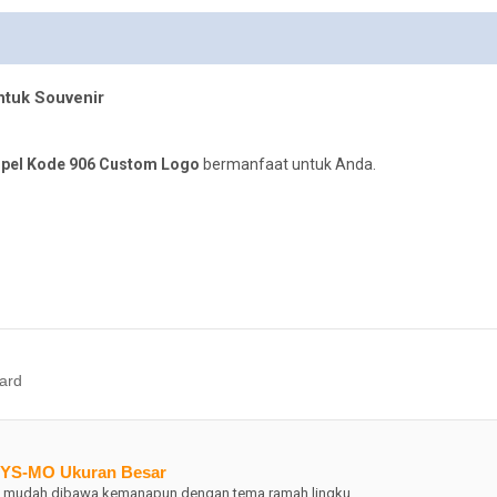
ntuk Souvenir
pel Kode 906 Custom Logo
bermanfaat untuk Anda.
ard
s YS-MO Ukuran Besar
an mudah dibawa kemanapun dengan tema ramah lingku…