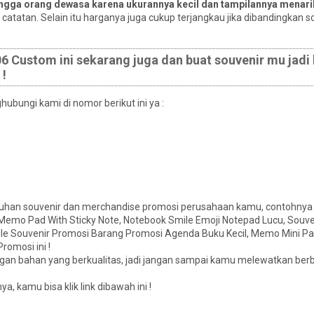
ingga orang dewasa karena ukurannya kecil dan tampilannya menari
atatan. Selain itu harganya juga cukup terjangkau jika dibandingkan so
Custom ini sekarang juga dan buat souvenir mu jadi 
 !
bungi kami di nomor berikut ini ya :
tuhan souvenir dan merchandise promosi perusahaan kamu, contohnya
 Memo Pad With Sticky Note, Notebook Smile Emoji Notepad Lucu, Sou
ile Souvenir Promosi Barang Promosi Agenda Buku Kecil, Memo Mini Pad
omosi ini !
ngan bahan yang berkualitas, jadi jangan sampai kamu melewatkan ber
 kamu bisa klik link dibawah ini !