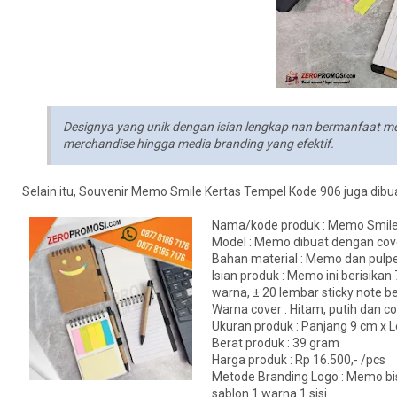
Designya yang unik dengan isian lengkap nan bermanfaat me
merchandise hingga media branding yang efektif.
Selain itu, Souvenir Memo Smile Kertas Tempel Kode 906 juga dibuat
Nama/kode produk : Memo Smil
Model : Memo dibuat dengan cove
Bahan material : Memo dan pulpe
Isian produk : Memo ini berisikan
warna, ± 20 lembar sticky note b
Warna cover : Hitam, putih dan c
Ukuran produk : Panjang 9 cm x 
Berat produk : 39 gram
Harga produk : Rp 16.500,- /pcs
Metode Branding Logo : Memo bis
sablon 1 warna 1 sisi