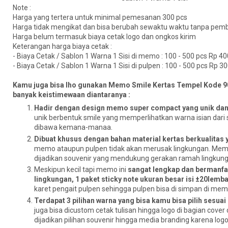
Note :
Harga yang tertera untuk minimal pemesanan 300 pcs
Harga tidak mengikat dan bisa berubah sewaktu waktu tanpa pembe
Harga belum termasuk biaya cetak logo dan ongkos kirim
Keterangan harga biaya cetak :
- Biaya Cetak / Sablon 1 Warna 1 Sisi di memo : 100 - 500 pcs Rp 40
- Biaya Cetak / Sablon 1 Warna 1 Sisi di pulpen : 100 - 500 pcs Rp 3
Kamu juga bisa lho gunakan Memo Smile Kertas Tempel Kode 90
banyak keistimewaan diantaranya :
Hadir dengan design memo super compact yang unik da
unik berbentuk smile yang memperlihatkan warna isian dari 
dibawa kemana-manaa.
Dibuat khusus dengan bahan material kertas berkualitas
memo ataupun pulpen tidak akan merusak lingkungan. Memo in
dijadikan souvenir yang mendukung gerakan ramah lingkungan
Meskipun kecil tapi memo ini
sangat lengkap dan bermanfaa
lingkungan, 1 paket sticky note ukuran besar isi ±20lem
karet pengait pulpen sehingga pulpen bisa di simpan di mem
Terdapat 3 pilihan warna yang bisa kamu bisa pilih sesuai
juga bisa dicustom cetak tulisan hingga logo di bagian cove
dijadikan pilihan souvenir hingga media branding karena log