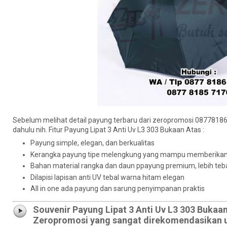
Sebelum melihat detail payung terbaru dari zeropromosi 08778186717
dahulu nih. Fitur Payung Lipat 3 Anti Uv L3 303 Bukaan Atas :
Payung simple, elegan, dan berkualitas
Kerangka payung tipe melengkung yang mampu memberikan per
Bahan material rangka dan daun ppayung premium, lebih teb
Dilapisi lapisan anti UV tebal warna hitam elegan
All in one ada payung dan sarung penyimpanan praktis
Souvenir Payung Lipat 3 Anti Uv L3 303 Bukaan
Zeropromosi yang sangat direkomendasikan un