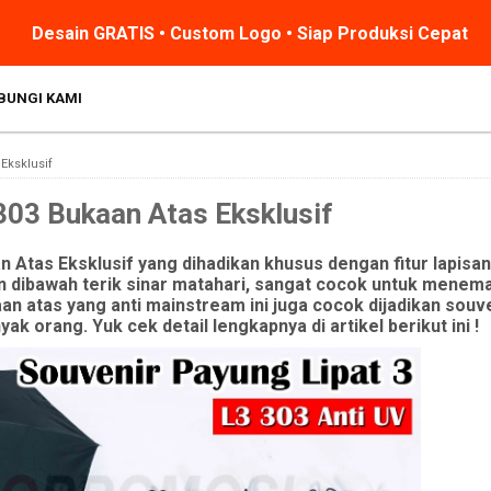
Desain GRATIS • Custom Logo • Siap Produksi Cepat
BUNGI KAMI
 Eksklusif
 303 Bukaan Atas Eksklusif
n Atas Eksklusif yang dihadikan khusus dengan fitur lapisan
ibawah terik sinar matahari, sangat cocok untuk menemani
an atas yang anti mainstream ini juga cocok dijadikan souv
ak orang. Yuk cek detail lengkapnya di artikel berikut ini !