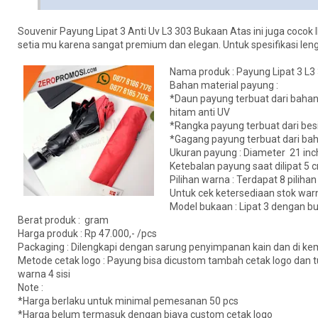
Souvenir Payung Lipat 3 Anti Uv L3 303 Bukaan Atas ini juga cocok
setia mu karena sangat premium dan elegan. Untuk spesifikasi lengk
Nama produk : Payung Lipat 3 L3
Bahan material payung :
*Daun payung terbuat dari bahan 
hitam anti UV
*Rangka payung terbuat dari be
*Gagang payung terbuat dari bahan
Ukuran payung : Diameter 21 inch
Ketebalan payung saat dilipat 5
Pilihan warna : Terdapat 8 pilihan
Untuk cek ketersediaan stok warn
Model bukaan : Lipat 3 dengan 
Berat produk : gram
Harga produk : Rp 47.000,- /pcs
Packaging : Dilengkapi dengan sarung penyimpanan kain dan di kem
Metode cetak logo : Payung bisa dicustom tambah cetak logo dan 
warna 4 sisi
Note :
*Harga berlaku untuk minimal pemesanan 50 pcs
*Harga belum termasuk dengan biaya custom cetak logo