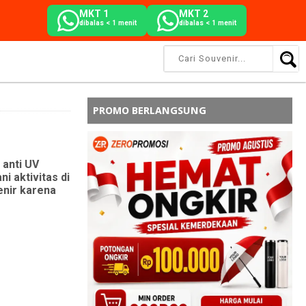
MKT 1
MKT 2
dibalas < 1 menit
dibalas < 1 menit
PROMO BERLANGSUNG
 anti UV
 aktivitas di
enir karena