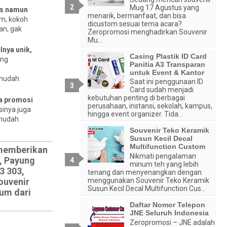
Mug 17 Agustus yang
ks namun
menarik, bermanfaat, dan bisa
um, kokoh
dicustom sesuai tema acara?
an, gak
Zeropromosi menghadirkan Souvenir
Mu...
lnya unik,
Casing Plastik ID Card
ung
Panitia A3 Transparan
untuk Event & Kantor
 mudah
Saat ini penggunaan ID
Card sudah menjadi
kebutuhan penting di berbagai
ia promosi
perusahaan, instansi, sekolah, kampus,
sinya juga
hingga event organizer. Tida...
 mudah
Souvenir Teko Keramik
Susun Kecil Decal
Multifunction Custom
 memberikan
Nikmati pengalaman
s, Payung
minum teh yang lebih
3 303,
tenang dan menyenangkan dengan
ouvenir
menggunakan Souvenir Teko Keramik
Susun Kecil Decal Multifunction Cus...
um dari
Daftar Nomor Telepon
JNE Seluruh Indonesia
Zeropromosi – JNE adalah