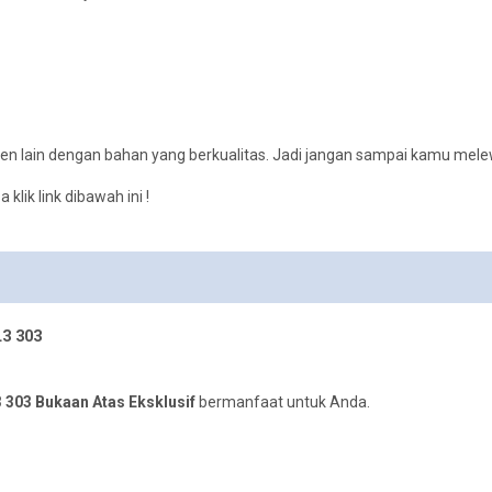
eren lain dengan bahan yang berkualitas. Jadi jangan sampai kamu mel
lik link dibawah ini !
L3 303
3 303 Bukaan Atas Eksklusif
bermanfaat untuk Anda.