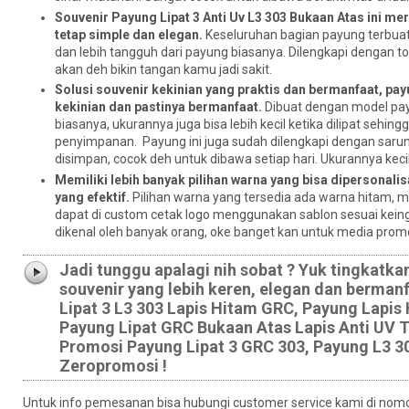
Souvenir Payung Lipat 3 Anti Uv L3 303 Bukaan Atas ini m
tetap simple dan elegan.
Keseluruhan bagian payung terbuat
dan lebih tangguh dari payung biasanya. Dilengkapi dengan
akan deh bikin tangan kamu jadi sakit.
Solusi souvenir kekinian yang praktis dan bermanfaat, pa
kekinian dan pastinya bermanfaat.
Dibuat dengan model payu
biasanya, ukurannya juga bisa lebih kecil ketika dilipat s
penyimpanan. Payung ini juga sudah dilengkapi dengan saru
disimpan, cocok deh untuk dibawa setiap hari. Ukurannya kec
Memiliki lebih banyak pilihan warna yang bisa dipersona
yang efektif.
Pilihan warna yang tersedia ada warna hitam, mera
dapat di custom cetak logo menggunakan sablon sesuai kei
dikenal oleh banyak orang, oke banget kan untuk media prom
Jadi tunggu apalagi nih sobat ? Yuk tingkatk
souvenir yang lebih keren, elegan dan bermanf
Lipat 3 L3 303 Lapis Hitam GRC, Payung Lapis
Payung Lipat GRC Bukaan Atas Lapis Anti UV T
Promosi Payung Lipat 3 GRC 303, Payung L3 3
Zeropromosi !
Untuk info pemesanan bisa hubungi customer service kami di nomor 