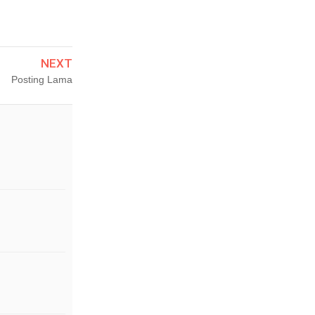
NEXT
Posting Lama