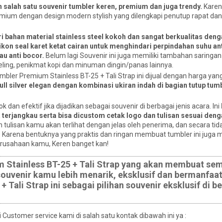
salah satu souvenir tumbler keren, premium dan juga trendy.
Karen
premium dengan design modern stylish yang dilengkapi penutup rapat dan t
ri bahan material stainless steel kokoh dan sangat berkualitas den
kon seal karet ketat cairan untuk menghindari perpindahan suhu a
u anti bocor.
Belum lagi Souvenir ini juga memiliki tambahan saringan
veling, penikmat kopi dan minuman dingin/panas lainnya.
ler Premium Stainless BT-25 + Tali Strap ini dijual dengan harga yan
ull silver elegan dengan kombinasi ukiran indah di bagian tutup tum
 dan efektif jika dijadikan sebagai souvenir di berbagai jenis acara. Ini
 terjangkau serta bisa dicustom cetak logo dan tulisan sesuai deng
n tulisan kamu akan terlihat dengan jelas oleh penerima, dan secara ti
 Karena bentuknya yang praktis dan ringan membuat tumbler ini juga
erusahaan kamu, Keren banget kan!
um Stainless BT-25 + Tali Strap yang akan membuat se
 souvenir kamu lebih menarik, eksklusif dan bermanfaa
Tali Strap ini sebagai pilihan souvenir eksklusif di b
 Customer service kami di salah satu kontak dibawah ini ya :