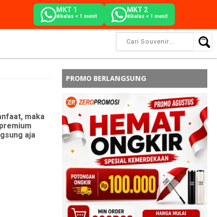
MKT 1
MKT 2
dibalas < 1 menit
dibalas < 1 menit
PROMO BERLANGSUNG
anfaat, maka
 premium
ngsung aja