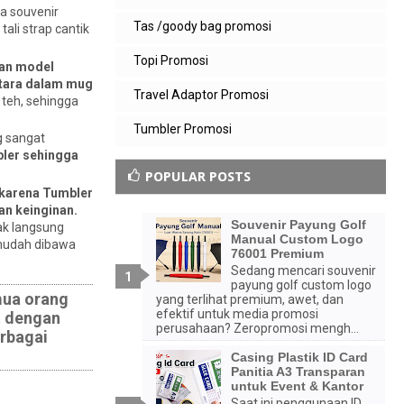
a souvenir
Tas /goody bag promosi
ali strap cantik
Topi Promosi
gan model
ntara dalam mug
Travel Adaptor Promosi
 teh, sehingga
Tumbler Promosi
g sangat
bler sehingga
POPULAR POSTS
karena Tumbler
an keinginan.
Souvenir Payung Golf
dak langsung
Manual Custom Logo
 mudah dibawa
76001 Premium
Sedang mencari souvenir
payung golf custom logo
mua orang
yang terlihat premium, awet, dan
efektif untuk media promosi
t dengan
perusahaan? Zeropromosi mengh...
erbagai
Casing Plastik ID Card
Panitia A3 Transparan
untuk Event & Kantor
Saat ini penggunaan ID