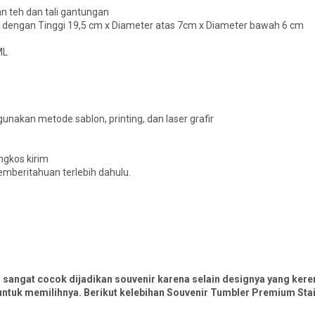
an teh dan tali gantungan
n dengan Tinggi 19,5 cm x Diameter atas 7cm x Diameter bawah 6 cm
ML
unakan metode sablon, printing, dan laser grafir
ngkos kirim
mberitahuan terlebih dahulu.
u sangat cocok dijadikan souvenir karena selain designya yang keren
ntuk memilihnya. Berikut kelebihan Souvenir Tumbler Premium Stai