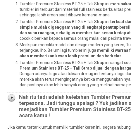
Tumbler Premium Stainless BT-25 + Tali Strap ini
merupakan 
tumbler ini terbuat dari material full stainless berkualitas 
sehingga lebih aman saat dibawa kemana-mana.
Tumbler Premium Stainless BT-25 + Tali Strap ini
terbuat da
simple mudah digenggam yang dilengkapi penutup bersili
dan suhu ruangan, sekaligus memberikan kesan kedap ata
cocok diberikan kepada semua orang mulai dari pecinta tra
Meskipun memiliki model dan design modern yang keren, Tumb
terjangkau lho. Belum lagi tumbler ini juga
memiliki warrna f
akan memberikan kesan lebih premium dan berkelas.
Tumbler Premium Stainless BT-25 + Tali Strap ini sangat cocok
Premium Stainless BT-25 + Tali Strap dijual dengan harga
Dengan adanya logo atau tulisan di mug ini tentunya logo da
mereka akan terus mengingat nya ketika menggunakan nya.
dan pastinya akan lebih banyak orang yang melihat nama p
Nah itu tadi adalah kelebihan Tumbler Premi
terpesona. Jadi tunggu apalagi ? Yuk jadikan
menjadikan Tumbler Premium Stainless BT-25 + 
acara kamu !
Jika kamu tertarik untuk memiliki tumbler keren ini, segera hubungi