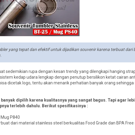
ler yang tepat dan efektif untuk dijadikan souvenir karena terbuat dari
n.
buat sedemikian rupa dengan kesan trendy yang dilengkapi hanging strap
an sistem kedap udara lengkap dengan penutup bersilikon ketat cairan an
sa dicetak logo, tentu akan menarik perhatian banyak orang sehing
 banyak dipilih karena kualitasnya yang sangat bagus. Tapi agar lebi
ya terlebih dahulu. Berikut spesifikasinya :
/ Mug P840
rbuat dari material stainless steel berkualitas Food Grade dan BPA Fr