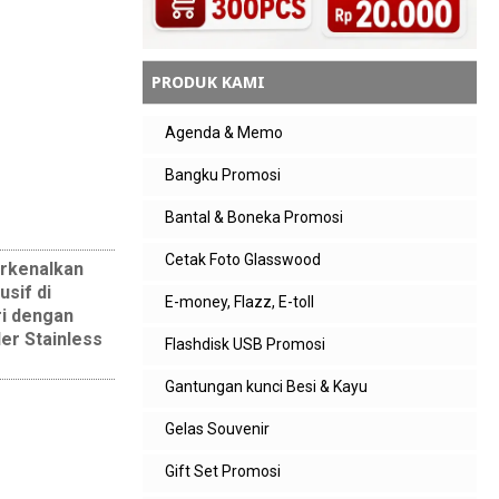
PRODUK KAMI
Agenda & Memo
Bangku Promosi
Bantal & Boneka Promosi
Cetak Foto Glasswood
erkenalkan
sif di
E-money, Flazz, E-toll
ri dengan
er Stainless
Flashdisk USB Promosi
Gantungan kunci Besi & Kayu
Gelas Souvenir
Gift Set Promosi