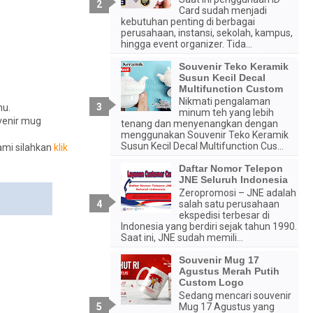
Card sudah menjadi
kebutuhan penting di berbagai
perusahaan, instansi, sekolah, kampus,
hingga event organizer. Tida...
Souvenir Teko Keramik
Susun Kecil Decal
Multifunction Custom
Nikmati pengalaman
mu.
minum teh yang lebih
venir mug
tenang dan menyenangkan dengan
menggunakan Souvenir Teko Keramik
Susun Kecil Decal Multifunction Cus...
ami silahkan
klik
Daftar Nomor Telepon
JNE Seluruh Indonesia
Zeropromosi – JNE adalah
salah satu perusahaan
ekspedisi terbesar di
Indonesia yang berdiri sejak tahun 1990.
Saat ini, JNE sudah memili...
Souvenir Mug 17
Agustus Merah Putih
Custom Logo
Sedang mencari souvenir
Mug 17 Agustus yang