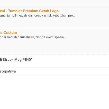
00ml - Tumbler Premium Cetak Logo
lama, tampil mewah, dan cocok untuk kebutuhan pro…
ogo Custom
omosi, hadiah perusahaan, hingga event spesial…
i Strap - Mug P840"
ecepatnya