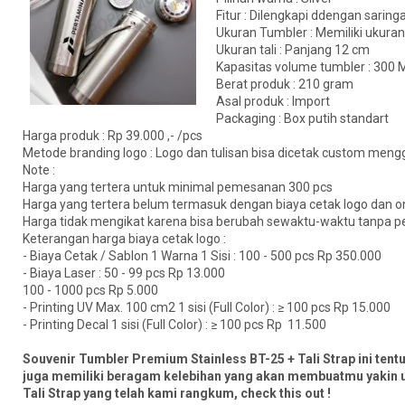
Fitur : Dilengkapi ddengan saring
Ukuran Tumbler : Memiliki ukura
Ukuran tali : Panjang 12 cm
Kapasitas volume tumbler : 300 
Berat produk : 210 gram
Asal produk : Import
Packaging : Box putih standart
Harga produk : Rp 39.000 ,- /pcs
Metode branding logo : Logo dan tulisan bisa dicetak custom mengg
Note :
Harga yang tertera untuk minimal pemesanan 300 pcs
Harga yang tertera belum termasuk dengan biaya cetak logo dan o
Harga tidak mengikat karena bisa berubah sewaktu-waktu tanpa pe
Keterangan harga biaya cetak logo :
- Biaya Cetak / Sablon 1 Warna 1 Sisi : 100 - 500 pcs Rp 350.000
- Biaya Laser : 50 - 99 pcs Rp 13.000
100 - 1000 pcs Rp 5.000
- Printing UV Max. 100 cm2 1 sisi (Full Color) : ≥ 100 pcs Rp 15.000
- Printing Decal 1 sisi (Full Color) : ≥ 100 pcs Rp 11.500
Souvenir Tumbler Premium Stainless BT-25 + Tali Strap ini tent
juga memiliki beragam kelebihan yang akan membuatmu yakin u
Tali Strap yang telah kami rangkum, check this out !