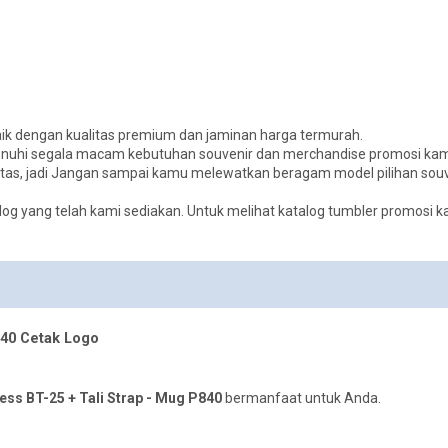
k dengan kualitas premium dan jaminan harga termurah.
nuhi segala macam kebutuhan souvenir dan merchandise promosi ka
litas, jadi Jangan sampai kamu melewatkan beragam model pilihan sou
log yang telah kami sediakan. Untuk melihat katalog tumbler promosi k
40 Cetak Logo
ss BT-25 + Tali Strap - Mug P840
bermanfaat untuk Anda.