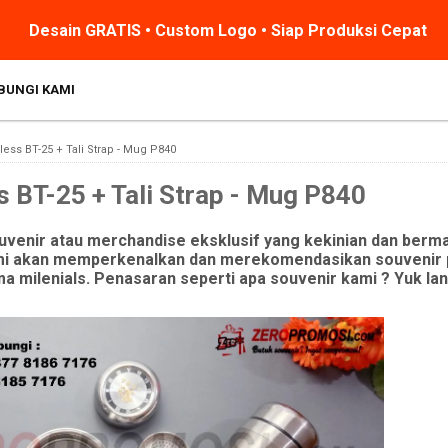
Desain GRATIS • Custom Logo • Siap Produksi Cepat
BUNGI KAMI
ss BT-25 + Tali Strap - Mug P840
 BT-25 + Tali Strap - Mug P840
uvenir atau merchandise eksklusif yang kekinian dan berm
kami akan memperkenalkan dan merekomendasikan souvenir
 milenials. Penasaran seperti apa souvenir kami ? Yuk la