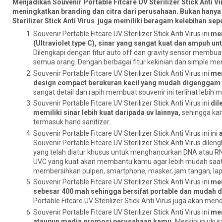
Menjadikan Souvenir Portable Fitcare UV Sterilizer Stick Anti V
meningkatkan branding dan citra dari perusahaan. Bukan hanya 
Sterilizer Stick Anti Virus juga memiliki beragam kelebihan sepe
Souvenir Portable Fitcare UV Sterilizer Stick Anti Virus ini
mer
(Ultraviolet type C), sinar yang sangat kuat dan ampuh 
Dilengkapi dengan fitur auto off dan gravity sensor membuat 
semua orang. Dengan berbagai fitur kekinian dan simple mem
Souvenir Portable Fitcare UV Sterilizer Stick Anti Virus ini
mer
design compact berukuran kecil yang mudah digenggam 
sangat detail dan rapih membuat souvenir ini terlihat lebih
Souvenir Portable Fitcare UV Sterilizer Stick Anti Virus ini
dil
memiliki sinar lebih kuat daripada uv lainnya,
sehingga kam
termasuk hand sanitizer.
Souvenir Portable Fitcare UV Sterilizer Stick Anti Virus ini ini
Souvenir Portable Fitcare UV Sterilizer Stick Anti Virus 
yang telah diatur khusus untuk menghancurkan DNA atau RN
UVC yang kuat akan membantu kamu agar lebih mudah saat me
membersihkan pulpen, smartphone, masker, jam tangan, lapt
Souvenir Portable Fitcare UV Sterilizer Stick Anti Virus ini
mem
sebesar 400 mah sehingga bersifat portable dan mudah d
Portable Fitcare UV Sterilizer Stick Anti Virus juga akan me
Souvenir Portable Fitcare UV Sterilizer Stick Anti Virus ini
mer
ataupun media promosi perusahaan kamu.
Meskipun ukuran