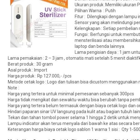
Ukuran produk :Memiliki ukuran 
Pilihan Warna : Putih
Fitur : Dilengkapi dengan lampu i
Sensor yang akan melindungi pen
Kelengkapan : Setiap pembelian 
Fungsi : Berfungsi untuk membut
mensterilisasi atau membersihkan
laptop dan benda lainnya.
Lama pengisian daya : 1 jam untuk
Lama pemakaian : 2 – 3 jam , otomatis mati setelah 5 menit diaktif
Berat produk : 30 gram
Asal produk : Import
Harga produk : Rp 127.000,- /pcs
Metode cetak logo : Logo dan tulisan bisa dicustom menggunakan m
Note :
Harga yang tertera untuk minimal pemesanan sebanyak 300pcs
Harga tidak mengikat dan sewaktu-waktu bisa berubah tanpa pemb
Harga yang tertera belum termasuk dengan biaya cetak logo dan o
Hindari paparan sinar UV langsung pada kulit atau bagian tubuh lain
Tekan dan tahan tombol power selama 1 hingga 2 detik untuk men
Lampu indicator akan terus menyala dari bawah ke atas secara beru
Keterangan harga biaya cetak logo sablon 1 warna 1 sisi : Qty 1-5