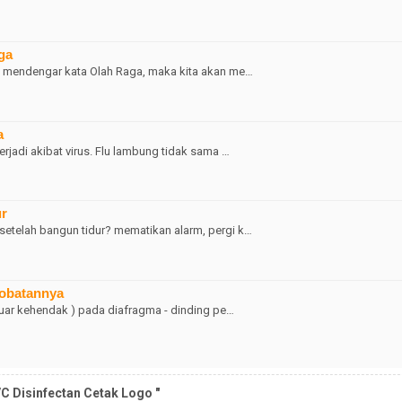
ga
ka mendengar kata Olah Raga, maka kita akan me…
a
erjadi akibat virus. Flu lambung tidak sama …
ur
setelah bangun tidur? mematikan alarm, pergi k…
gobatannya
luar kehendak ) pada diafragma - dinding pe…
VC Disinfectan Cetak Logo "