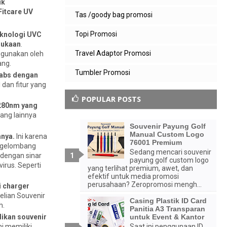
uk
Fitcare UV
Tas /goody bag promosi
Topi Promosi
eknologi UVC
mukaan
.
Travel Adaptor Promosi
digunakan oleh
ang.
Tumbler Promosi
 abs dengan
dan fitur yang
POPULAR POSTS
 280nm yang
ang lainnya
Souvenir Payung Golf
Manual Custom Logo
anya.
Ini karena
76001 Premium
g gelombang
Sedang mencari souvenir
 dengan sinar
payung golf custom logo
irus. Seperti
yang terlihat premium, awet, dan
efektif untuk media promosi
perusahaan? Zeropromosi mengh...
i charger
elian Souvenir
Casing Plastik ID Card
h.
Panitia A3 Transparan
dikan souvenir
untuk Event & Kantor
ni memiliki
Saat ini penggunaan ID