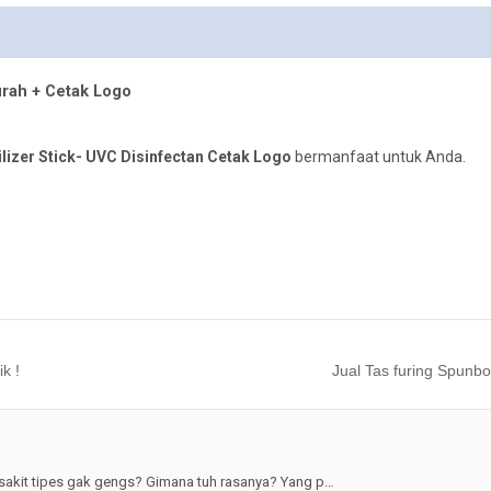
urah + Cetak Logo
ilizer Stick- UVC Disinfectan Cetak Logo
bermanfaat untuk Anda.
k !
Jual Tas furing Spunbo
akit tipes gak gengs? Gimana tuh rasanya? Yang p…