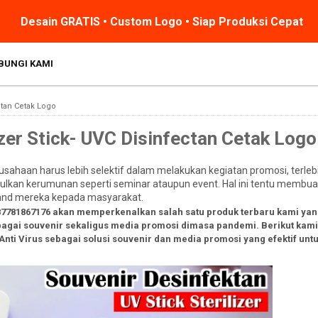
Desain GRATIS • Custom Logo • Siap Produksi Cepat
BUNGI KAMI
ctan Cetak Logo
izer Stick- UVC Disinfectan Cetak Logo
ahaan harus lebih selektif dalam melakukan kegiatan promosi, terlebi
kan kerumunan seperti seminar ataupun event. Hal ini tentu membuat
and mereka kepada masyarakat.
 087781867176 akan memperkenalkan salah satu produk terbaru kami yan
ebagai souvenir sekaligus media promosi dimasa pandemi. Berikut kam
Anti Virus sebagai solusi souvenir dan media promosi yang efektif untu