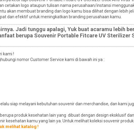
ikan cetakan logo ataupun tulisan nama perusahaan/instansi menggun
entu akan membuat branding dan logo kamu bisa dilihat dengan lebih je
epat dan efektif untuk meningkatkan branding perusahaan kamu.
rnya. Jadi tunggu apalagi, Yuk buat acaramu lebih be
aat berupa Souvenir Portable Fitcare UV Sterilizer S
i kami !
ubungi nomor Customer Service kami di bawah ini ya :
selalu siap melayani kebutuhan souvenir dan merchandise, dan kami ju
 berupa produk kesehatan lain yang dibuat dengan design eksklusif dan
r kesehatan kamu yang lain ya. Untuk melihat koleksi souvenir produ
tuk melihat katalog !