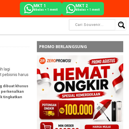
MKT 1
MKT 2
dibalas < 1 menit
dibalas < 1 menit
PROMO BERLANGSUNG
h lagi
 pebisnis harus
g dibuat khusus
i perkenalkan
k tingkatkan