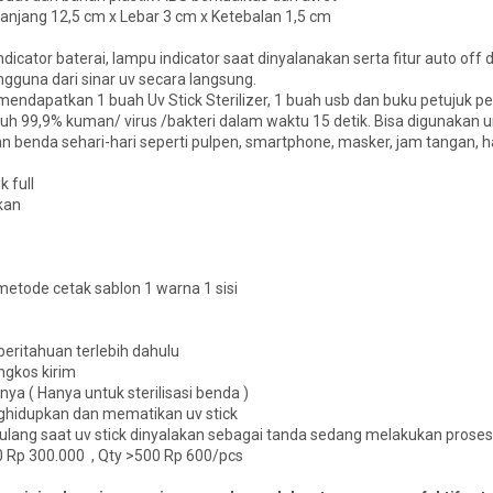
Panjang 12,5 cm x Lebar 3 cm x Ketebalan 1,5 cm
ndicator baterai, lampu indicator saat dinyalanakan serta fitur auto off 
gguna dari sinar uv secara langsung.
mendapatkan 1 buah Uv Stick Sterilizer, 1 buah usb dan buku petujuk 
uh 99,9% kuman/ virus /bakteri dalam waktu 15 detik. Bisa digunakan 
 benda sehari-hari seperti pulpen, smartphone, masker, jam tangan, ha
 full
kan
etode cetak sablon 1 warna 1 sisi
eritahuan terlebih dahulu
ngkos kirim
nya ( Hanya untuk sterilisasi benda )
ghidupkan dan mematikan uv stick
lang saat uv stick dinyalakan sebagai tanda sedang melakukan proses s
00 Rp 300.000 , Qty >500 Rp 600/pcs