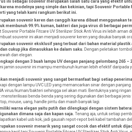
irus ini sebagai souvenir merupakan salah satu cara yang efektif unt
karena modelnya yang simple dan kekinian, tapi Souvenir Portable 
rti yang telah kami rangkum berikut ini.
upakan souvenir keren dan canggih karena dibuat menggunakan t
untuk membunuh 99.9% kuman, bakteri dan juga virus di berbagai per
Souvenir Portable Fitcare UV Sterilizer Stick Anti Virus ini lebih aman 
buat souvenir ini akan menjadi souvenir keren yang disukai banyak or
upakan souvenir eksklusif yang terbuat dari bahan material plastik
dan cukup jika dimasukkan ke dalam saku.
Dengan peletakan tombol 
 mewah dan elegan.
engkapi dengan 3 buah lampu UV dengan panjang gelombang 265 –
i jamin souvenir ini mampu membunuh kuman lebih efektif daripada y
akan menjadi souvenir yang sangat bermanfaat bagi setiap penerim
dilengkapi dengan lampu UVC LED yang memancarkan sinar dengan panjan
A virus/kuman/bakteri sehingga sel akan mati. Bentuknya yang ringan
nsterilisasi benda-benda yang sering digunakan dari berbagai jenis v
op, mouse, uang, handle pintu dan masih banyak lagi.
iliki warna elegan yaitu putih dan dilengkapi dengan sistem batera
igunakan dimana saja dan kapan saja.
Tenang aja, untuk setiap pemb
ndapatkan kabel usb kok, jadi gausah repot-repot beli kabel tambahan de
upakan souvenir menarik yang sangat cocok dan efektif untuk dija
nya kecil tapi Souvenir Portable Fitcare UV Sterilizer Stick Anti Virus i