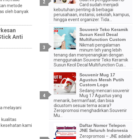
Card sudah menjadi
akan metode
kebutuhan penting di berbagai
las oleh banyak
perusahaan, instansi, sekolah, kampus,
hingga event organizer. Tida...
rkesan
Souvenir Teko Keramik
Susun Kecil Decal
tick Anti
Multifunction Custom
Nikmati pengalaman
minum teh yang lebih
tenang dan menyenangkan dengan
menggunakan Souvenir Teko Keramik
Susun Kecil Decal Multifunction Cus...
Souvenir Mug 17
Agustus Merah Putih
Custom Logo
Sedang mencari souvenir
Mug 17 Agustus yang
menarik, bermanfaat, dan bisa
dicustom sesuai tema acara?
ga melayani
Zeropromosi menghadirkan Souvenir
Mu...
 kualitas
k kesehatan kami
Daftar Nomor Telepon
JNE Seluruh Indonesia
Zeropromosi – JNE adalah