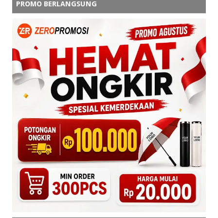
PROMO BERLANGSUNG
admin zeropromosi
terima kasih kak. sama". ditunggu
orderannya
Balas