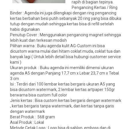
rapih di bagian tepinya.
Pengancing Kertas / Ring
Binder : Agenda ini juga dilengkapi dengan ring pengancing
kertas berbahan besi putih sebanyak 20 ring yang bisa dibuka
tutup dengan mudah sehingga kertas bisa di refill setelah
habis digunakan
Penutup Cover : Menggunakan pengancing magnet sehingga
lebih kuat dan terkesan modish
Pilihan warna : Buku agenda kulit AG-Custom ini bisa
dicustom warna mulai dari hitam coklat muda, coklat tua dan
banyak lagi ( Untuk lebih detail bisa hubungi customer service
kami )
Ukuran produk : Buku agenda ini memiliki dimensi ukuran
agenda A5 dengan Panjang 17,7 cm x Lebar 23,7 cm x Tebal
3 cm
Isi : Terdiri dari 100 lembar kertas bergaris ukuran A5 yang
bisa dicustom watermark, 2 lembar kertas artpaper 150gr
berwarna bisa custom full color
Jenis kertas : Bisa custom kertas bergaris dengan watermark
, kertas bergaris tanpa watermark, dan kertas tanpa garis
dengan watermark
Berat Produk : 568 gram
Asal Produk : Lokal
Metode Cetak Logo : Logo bisa di sablon, emboss dan di